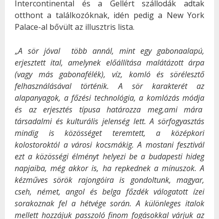
Intercontinental és a Gellért szállodák adtak
otthont a találkozóknak, idén pedig a New York
Palace-al bővült az illusztris lista.
„
A sör jóval több annál, mint egy gabonaalapú,
erjesztett ital, amelynek előállítása malátázott árpa
(vagy más gabonafélék), víz, komló és sörélesztő
felhasználásával történik. A sör karakterét az
alapanyagok, a főzési technológia, a komlózás módja
és az erjesztés típusa határozza meg,ami mára
társadalmi és kulturális jelenség lett. A sörfogyasztás
mindig is közösséget teremtett, a középkori
kolostoroktól a városi kocsmákig. A mostani fesztivál
ezt a közösségi élményt helyezi be a budapesti hideg
napjaiba, még akkor is, ha repkednek a mínuszok. A
kézműves sörök rajongóira is gondoltunk, magyar,
cseh, német, angol és belga főzdék válogatott ízei
sorakoznak fel a hétvége során. A különleges italok
mellett hozzájuk passzoló finom fogásokkal várjuk az