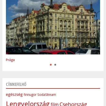
Varsó
Prága
CÍMKEFELHŐ
egészség
finnugor
SodaStream
Lengyelország
Csehország
film