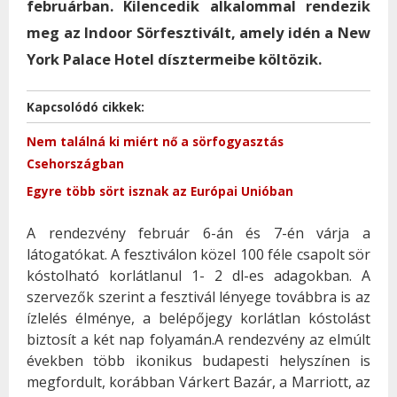
februárban. Kilencedik alkalommal rendezik
meg az Indoor Sörfesztivált, amely idén a New
York Palace Hotel dísztermeibe költözik.
Kapcsolódó cikkek:
Nem találná ki miért nő a sörfogyasztás
Csehországban
Egyre több sört isznak az Európai Unióban
A rendezvény február 6-án és 7-én várja a
látogatókat. A fesztiválon közel 100 féle csapolt sör
kóstolható korlátlanul 1- 2 dl-es adagokban. A
szervezők szerint a fesztivál lényege továbbra is az
ízlelés élménye, a belépőjegy korlátlan kóstolást
biztosít a két nap folyamán.A rendezvény az elmúlt
években több ikonikus budapesti helyszínen is
megfordult, korábban Várkert Bazár, a Marriott, az