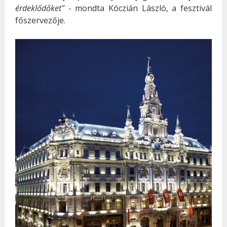
érdeklődőket"
- mondta Kóczián László, a fesztivál
főszervezője.