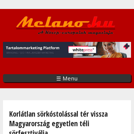
Ugrás
a
tartalomra
☰ Menu
Jelenlegi hely
Korlátlan sörkóstolással tér vissza
Magyarország egyetlen téli
sörfesztiválja