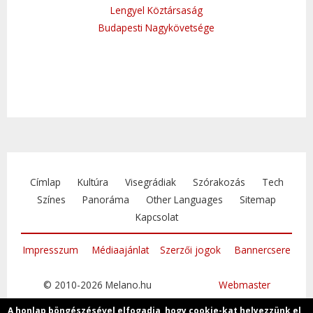
Lengyel Köztársaság
Budapesti Nagykövetsége
Címlap
Kultúra
Visegrádiak
Szórakozás
Tech
Színes
Panoráma
Other Languages
Sitemap
Kapcsolat
Impresszum
Médiaajánlat
Szerzői jogok
Bannercsere
© 2010-2026 Melano.hu
Webmaster
A honlap böngészésével elfogadja, hogy cookie-kat helyezzünk el