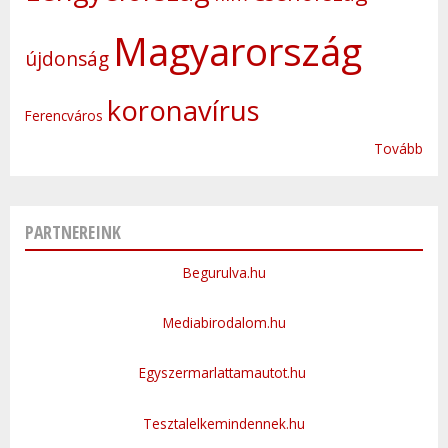
Magyarország
újdonság
koronavírus
Ferencváros
Tovább
PARTNEREINK
Begurulva.hu
Mediabirodalom.hu
Egyszermarlattamautot.hu
Tesztalelkemindennek.hu