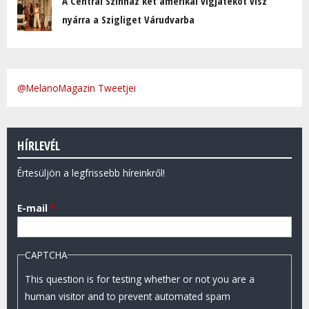
A Centrál Színház két amerikai vígjátékot visz
nyárra a Szigliget Várudvarba
@MelanoMagazin Tweetjei
HÍRLEVÉL
Értesüljön a legfrissebb híreinkről!
E-mail
*
CAPTCHA
This question is for testing whether or not you are a
human visitor and to prevent automated spam