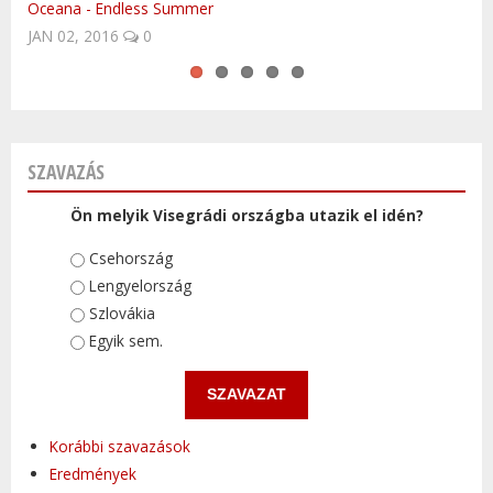
Oceana - Endless Summer
Meghalt a Kisvakond atyja, Zdenek Miler - ČeskéNoviny.cz.
Szlovákia - télen is a meglepetések országa!
Kasia Kowalska - To Co Dobre
Cseh klasszikusok: Jozin z Bazin
JAN 02, 2016
NOV 16, 2015
0
0
SZAVAZÁS
Ön melyik Visegrádi országba utazik el idén?
Választások
Csehország
Lengyelország
Szlovákia
Egyik sem.
Korábbi szavazások
Eredmények