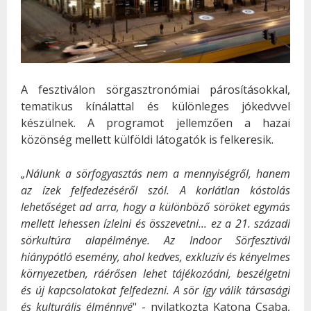
A fesztiválon sörgasztronómiai párosításokkal,
tematikus kínálattal és különleges jókedvvel
készülnek. A programot jellemzően a hazai
közönség mellett külföldi látogatók is felkeresik.
„Nálunk a sörfogyasztás nem a mennyiségről, hanem
az ízek felfedezéséről szól. A korlátlan kóstolás
lehetőséget ad arra, hogy a különböző söröket egymás
mellett lehessen ízlelni és összevetni... ez a 21. századi
sörkultúra alapélménye. Az Indoor Sörfesztivál
hiánypótló esemény, ahol kedves, exkluzív és kényelmes
környezetben, ráérősen lehet tájékozódni, beszélgetni
és új kapcsolatokat felfedezni. A sör így válik társasági
és kulturális élménnyé
" - nyilatkozta Katona Csaba,