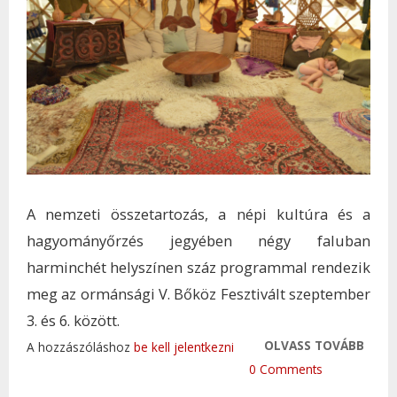
A nemzeti összetartozás, a népi kultúra és a
hagyományőrzés jegyében négy faluban
harminchét helyszínen száz programmal rendezik
meg az ormánsági V. Bőköz Fesztivált szeptember
3. és 6. között.
OLVASS TOVÁBB
FESZ
A hozzászóláshoz
be kell jelentkezni
NEMZ
0 Comments
ÖSSZ