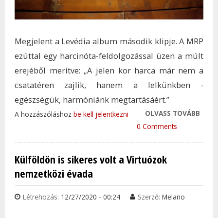
Megjelent a Levédia album második klipje. A MRP
ezúttal egy harcinóta-feldolgozással üzen a múlt
erejéből merítve: „A jelen kor harca már nem a
csatatéren zajlik, hanem a lelkünkben -
egészségük, harmóniánk megtartásáért.”
OLVASS TOVÁBB
MEGÉ
A hozzászóláshoz
be kell jelentkezni
HON
0 Comments
KORI
JÁTS
Külföldön is sikeres volt a Virtuózok
ZENE
nemzetközi évada
LEGÚ
TAR
Létrehozás:
12/27/2020 - 00:24
Szerző:
Melano
KAP