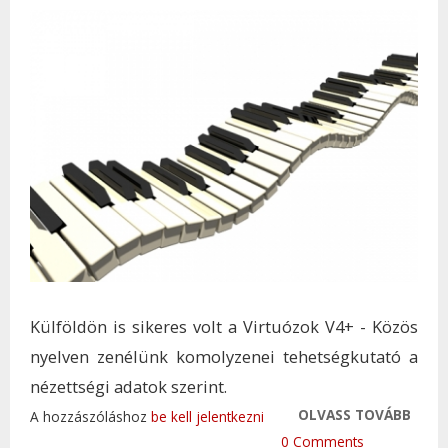
Külföldön is sikeres volt a Virtuózok V4+ - Közös
nyelven zenélünk komolyzenei tehetségkutató a
nézettségi adatok szerint.
OLVASS TOVÁBB
KÜLF
A hozzászóláshoz
be kell jelentkezni
SIKE
0 Comments