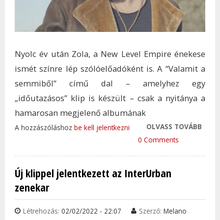
Nyolc év után Zola, a New Level Empire énekese
ismét színre lép szólóelőadóként is. A “Valamit a
semmiből” című dal – amelyhez egy
„időutazásos” klip is készült – csak a nyitánya a
hamarosan megjelenő albumának
OLVASS TOVÁBB
ILYE
A hozzászóláshoz
be kell jelentkezni
ZOL
0 Comments
IDŐH
KERÜ
Új klippel jelentkezett az InterUrban
TAR
zenekar
KAP
Létrehozás:
02/02/2022 - 22:07
Szerző:
Melano