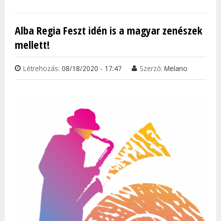
VIRT
NEMZ
Alba Regia Feszt idén is a magyar zenészek
ÉVAD
mellett!
TAR
KAP
Létrehozás:
08/18/2020 - 17:47
Szerző:
Melano