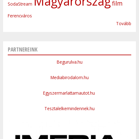
Magyarország
film
SodaStream
Ferencváros
Tovább
PARTNEREINK
Begurulva.hu
Mediabirodalom.hu
Egyszermarlattamautot.hu
Tesztalelkemindennek.hu