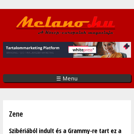
Ugrás
a
tartalomra
☰ Menu
Jelenlegi hely
Zene
Szibériából indult és a Grammy-re tart ez a
Oldalak