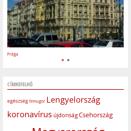
Varsó
Prága
CÍMKEFELHŐ
Lengyelország
egészség
finnugor
koronavírus
Csehország
újdonság