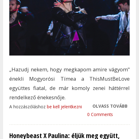
„Hazudj nekem, hogy megkapom amire vágyom"
énekli Mogyorósi Tímea a ThisMustBeLove
együttes fiatal, de már komoly zenei háttérrel
rendelkező énekesnője.
OLVASS TOVÁBB
RETR
A hozzászóláshoz
be kell jelentkezni
HALA
0 Comments
ISME
EGY 
Honeybeast X Paulina: éljük meg együtt,
MAG