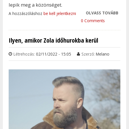
lepik meg a közönséget.
OLVASS TOVÁBB
HONE
A hozzászóláshoz
be kell jelentkezni
PAUL
0 Comments
MEG 
AMIT
Ilyen, amikor Zola időhurokba kerül
TETT
TAR
Létrehozás:
02/11/2022 - 15:05
Szerző:
Melano
KAP