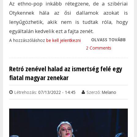
Az ethno-pop inkább rétegzene, de a szibériai
Otykennek hála az ősi dallamok azokat is
lenyűgözhetik, akik nem is tudtak róla, hogy
egyáltalán kedvelik ezt a fajta zenét.
OLVASS TOVÁBB
SZIB
A hozzászóláshoz
be kell jelentkezni
INDU
2 Comments
GRAM
TART
Retró zenével halad az ismertség felé egy
KÜLÖ
fiatal magyar zenekar
ZENE
TAR
Létrehozás:
07/13/2022 - 14:45
Szerző:
Melano
KAP