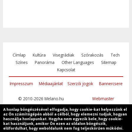
Címlap
Kultúra
Visegrádiak
Szórakozás
Tech
Színes
Panoráma
Other Languages
Sitemap
Kapcsolat
Impresszum
Médiaajánlat
Szerzői jogok
Bannercsere
© 2010-2026 Melano.hu
Webmaster
A honlap böngészésével elfogadja, hogy cookie-kat helyezzünk el
az Ön számítógépén abból a célból, hogy elemezni tudjuk, hogyan
használja honlapunkat. Hogyha nem egyezik bele, hogy cookie-
kat használjunk, amikor Ön ezen az oldalon böngészik,
Csatlakozzon
előfordulhat, hogy weboldalunk nem fog teljeskörűen működni.