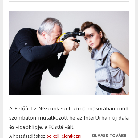
A Petőfi Tv Nézzünk szét! című műsorában múlt
szombaton mutatkozott be az InterUrban új dala
és videóklipje, a Füstté vált.
OLVASS TOVÁBB
ÚJ KL
A hozzászóláshoz
be kell jelentkezni