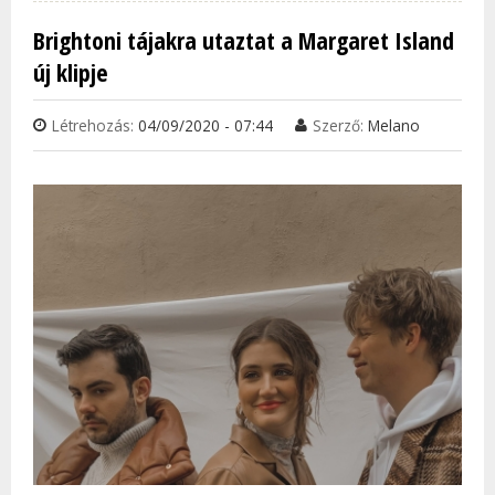
ÉS A 
Brightoni tájakra utaztat a Margaret Island
KULT
új klipje
JEGY
TAR
Létrehozás:
04/09/2020 - 07:44
Szerző:
Melano
KAP