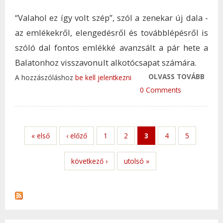
“Valahol ez így volt szép”, szól a zenekar új dala -
az emlékekről, elengedésről és továbblépésről is
szóló dal fontos emlékké avanzsált a pár hete a
Balatonhoz visszavonult alkotócsapat számára.
OLVASS TOVÁBB
BRIG
A hozzászóláshoz
be kell jelentkezni
TÁJA
0 Comments
UTAZ
MAR
ISLAN
« első
‹ előző
1
2
3
4
5
TAR
KAP
következő ›
utolsó »