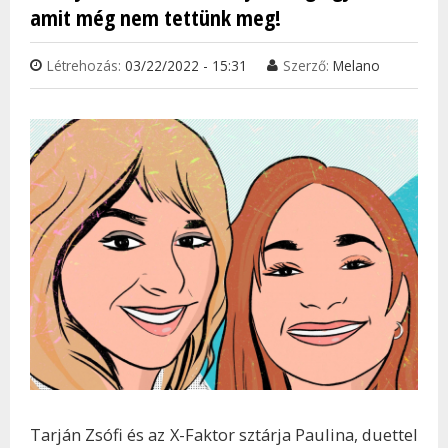
amit még nem tettünk meg!
ZENE
TAR
Létrehozás:
03/22/2022 - 15:31
Szerző:
Melano
KAP
Tarján Zsófi és az X-Faktor sztárja Paulina, duettel