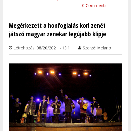
JELE
0 Comments
INTE
ZENE
Megérkezett a honfoglalás kori zenét
TAR
játszó magyar zenekar legújabb klipje
KAP
Létrehozás:
08/20/2021 - 13:11
Szerző:
Melano