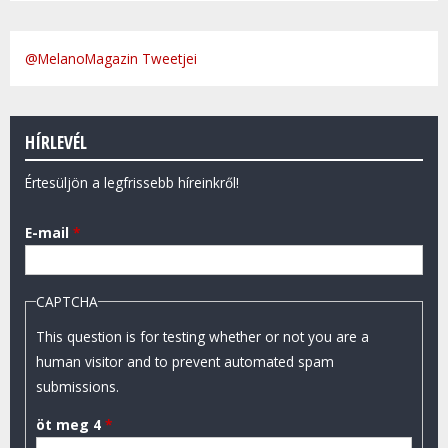
@MelanoMagazin Tweetjei
HÍRLEVÉL
Értesüljön a legfrissebb híreinkről!
E-mail
*
CAPTCHA
This question is for testing whether or not you are a
human visitor and to prevent automated spam
submissions.
öt meg 4
*