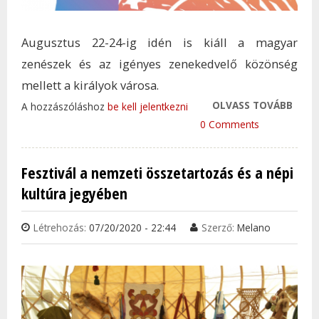
Augusztus 22-24-ig idén is kiáll a magyar
zenészek és az igényes zenekedvelő közönség
mellett a királyok városa.
OLVASS TOVÁBB
ALBA
A hozzászóláshoz
be kell jelentkezni
FESZT
0 Comments
MAG
ZENÉ
Fesztivál a nemzeti összetartozás és a népi
MELL
kultúra jegyében
TAR
KAP
Létrehozás:
07/20/2020 - 22:44
Szerző:
Melano