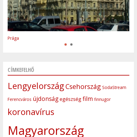
Varsó
Prága
CÍMKEFELHŐ
Lengyelország
Csehország
SodaStream
újdonság
film
egészség
Ferencváros
finnugor
koronavírus
Magyarország