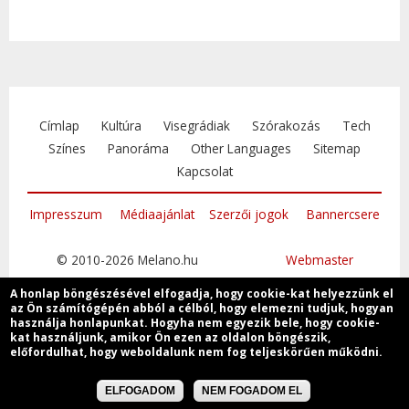
Címlap
Kultúra
Visegrádiak
Szórakozás
Tech
Színes
Panoráma
Other Languages
Sitemap
Kapcsolat
Impresszum
Médiaajánlat
Szerzői jogok
Bannercsere
© 2010-2026 Melano.hu
Webmaster
A honlap böngészésével elfogadja, hogy cookie-kat helyezzünk el
az Ön számítógépén abból a célból, hogy elemezni tudjuk, hogyan
használja honlapunkat. Hogyha nem egyezik bele, hogy cookie-
kat használjunk, amikor Ön ezen az oldalon böngészik,
Csatlakozzon
előfordulhat, hogy weboldalunk nem fog teljeskörűen működni.
ELFOGADOM
NEM FOGADOM EL