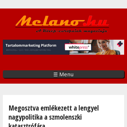
Ugrás
a
tartalomra
☰ Menu
Jelenlegi hely
Megosztva emlékezett a lengyel
nagypolitika a szmolenszki
katasztrófára