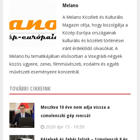
Melano
A Melano Közéleti és Kulturális
Magazin célja, hogy kiszolgálja a
Közép-Európa országainak
kulturális és közéleti történései
iránt érdeklődő olvasókat. A
Melano.hu tematikájában elsősorban a Visegrádi-négyek
közös ügyeire, zenei, filmművészeti, irodalmi és egyéb
művészeti eseményeire koncentrál.
TOVÁBBI CIKKEINK
Moszkva 10 éve nem adja vissza a
szmolenszki gép roncsát
2020 ápr 13 - 10:50
Kételyek és fehér foltok – Szmolenszk 8 év