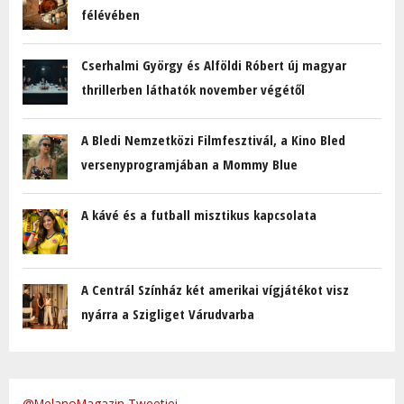
félévében
Cserhalmi György és Alföldi Róbert új magyar
thrillerben láthatók november végétől
A Bledi Nemzetközi Filmfesztivál, a Kino Bled
versenyprogramjában a Mommy Blue
A kávé és a futball misztikus kapcsolata
A Centrál Színház két amerikai vígjátékot visz
nyárra a Szigliget Várudvarba
@MelanoMagazin Tweetjei