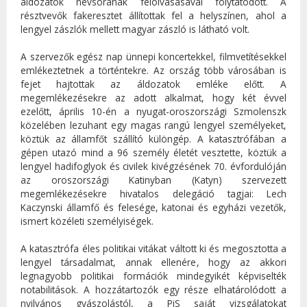
áldozatok névsorának felolvasásával folytatódott. A
résztvevők fakeresztet állítottak fel a helyszínen, ahol a
lengyel zászlók mellett magyar zászló is látható volt.
A szervezők egész nap ünnepi koncertekkel, filmvetítésekkel
emlékeztetnek a történtekre. Az ország több városában is
fejet hajtottak az áldozatok emléke előtt. A
megemlékezésekre az adott alkalmat, hogy két évvel
ezelőtt, április 10-én a nyugat-oroszországi Szmolenszk
közelében lezuhant egy magas rangú lengyel személyeket,
köztük az államfőt szállító különgép. A katasztrófában a
gépen utazó mind a 96 személy életét vesztette, köztük a
lengyel hadifoglyok és civilek kivégzésének 70. évfordulóján
az oroszországi Katinyban (Katyn) szervezett
megemlékezésekre hivatalos delegáció tagjai: Lech
Kaczynski államfő és felesége, katonai és egyházi vezetők,
ismert közéleti személyiségek.
A katasztrófa éles politikai vitákat váltott ki és megosztotta a
lengyel társadalmat, annak ellenére, hogy az akkori
legnagyobb politikai formációk mindegyikét képviselték
notabilitások. A hozzátartozók egy része elhatárolódott a
nyilvános gyászolástól, a PiS saját vizsgálatokat