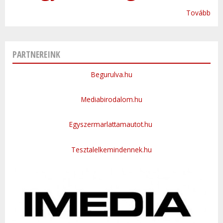
Tovább
PARTNEREINK
Begurulva.hu
Mediabirodalom.hu
Egyszermarlattamautot.hu
Tesztalelkemindennek.hu