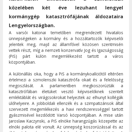
közelében két éve lezuhant lengyel
kormánygép katasztrófájának áldozataira
Lengyelországban.
A varsói katonai temetőben megrendezett hivatalos
ünnepségeken a kormány és a hozzátartozók képviselői
jelentek meg, majd az államfővel közösen szentmisén
vettek részt, míg a nemzeti konzervatív Jog és Igazságosság
(PiS) párt külön megemlékezést tartott a város
központjában.
A különállás oka, hogy a PiS a kormánykoalíciótól eltérően
értelmezi a szmolenszki katasztrófa okait és a felelősség
megoszlását. A parlamentben megkoszorúzták a
katasztrófában életüket vesztő képviselőknek szentelt
emléktáblát és virágcsokrokat helyeztek az elhunyt kollégák
ülőhelyeire. A jobboldali ellenzék és a szimpatizánsok által
szervezett megemlékezés a havi rendszerességgel tartott
gyászmisével kezdődött Varsó központjában. A mise után
Jaroslaw Kaczynski, a PiS elnöke harangzúgás közepette az
elnöki palota elé vonult. Az ünnepség koszorúzással és az