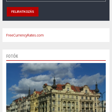
FreeCurrencyRates.com
FOTÓK