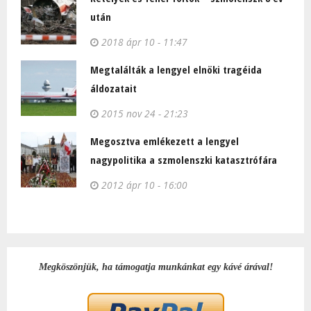
után
2018 ápr 10 - 11:47
Megtalálták a lengyel elnöki tragéida
áldozatait
2015 nov 24 - 21:23
Megosztva emlékezett a lengyel
nagypolitika a szmolenszki katasztrófára
2012 ápr 10 - 16:00
Megköszönjük, ha támogatja munkánkat egy kávé árával!