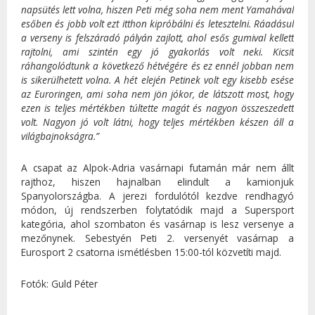
napsütés lett volna, hiszen Peti még soha nem ment Yamahával
esőben és jobb volt ezt itthon kipróbálni és letesztelni. Ráadásul
a verseny is felszáradó pályán zajlott, ahol esős gumival kellett
rajtolni, ami szintén egy jó gyakorlás volt neki. Kicsit
ráhangolódtunk a következő hétvégére és ez ennél jobban nem
is sikerülhetett volna. A hét elején Petinek volt egy kisebb esése
az Euroringen, ami soha nem jön jókor, de látszott most, hogy
ezen is teljes mértékben túltette magát és nagyon összeszedett
volt. Nagyon jó volt látni, hogy teljes mértékben készen áll a
világbajnokságra.”
A csapat az Alpok-Adria vasárnapi futamán már nem állt
rajthoz, hiszen hajnalban elindult a kamionjuk
Spanyolországba. A jerezi fordulótól kezdve rendhagyó
módon, új rendszerben folytatódik majd a Supersport
kategória, ahol szombaton és vasárnap is lesz versenye a
mezőnynek. Sebestyén Peti 2. versenyét vasárnap a
Eurosport 2 csatorna ismétlésben 15:00-tól közvetíti majd.
Fotók: Guld Péter