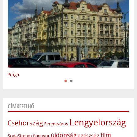
Varsó
Prága
CÍMKEFELHŐ
Lengyelország
Csehország
Ferencváros
újdonság
film
egészség
SodaStream
finnugor