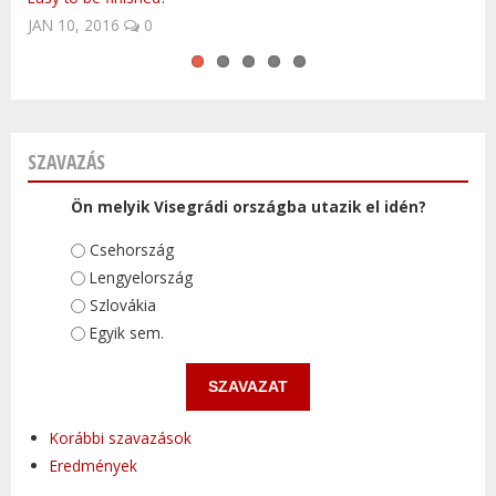
DEC 24, 2024
0
SZAVAZÁS
Ön melyik Visegrádi országba utazik el idén?
Választások
Csehország
Lengyelország
Szlovákia
Egyik sem.
Korábbi szavazások
Eredmények