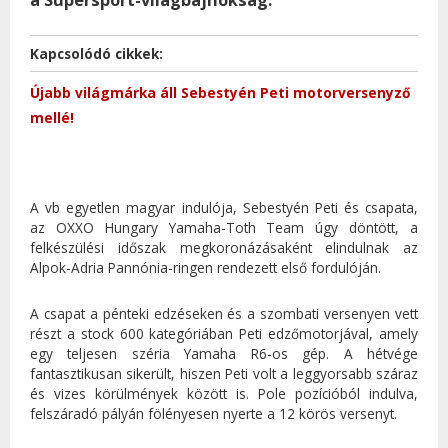
Kapcsolódó cikkek:
Újabb világmárka áll Sebestyén Peti motorversenyző
mellé!
A vb egyetlen magyar indulója, Sebestyén Peti és csapata,
az OXXO Hungary Yamaha-Toth Team úgy döntött, a
felkészülési időszak megkoronázásaként elindulnak az
Alpok-Adria Pannónia-ringen rendezett első fordulóján.
A csapat a pénteki edzéseken és a szombati versenyen vett
részt a stock 600 kategóriában Peti edzőmotorjával, amely
egy teljesen széria Yamaha R6-os gép. A hétvége
fantasztikusan sikerült, hiszen Peti volt a leggyorsabb száraz
és vizes körülmények között is. Pole pozícióból indulva,
felszáradó pályán fölényesen nyerte a 12 körös versenyt.