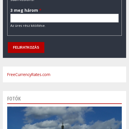
3 meg három
*
Az üres rész kitöltése.
FreeCurrencyRates.com
FOTÓK