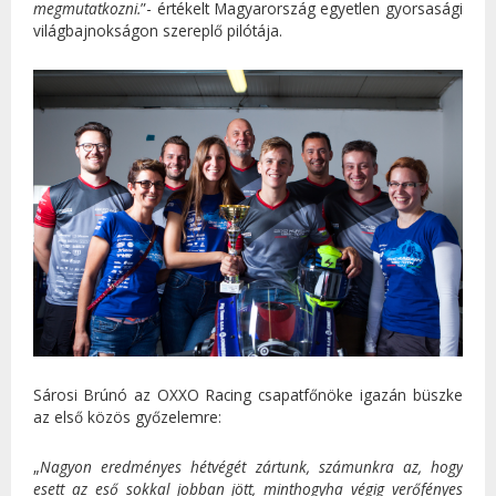
megmutatkozni.
”- értékelt Magyarország egyetlen gyorsasági
világbajnokságon szereplő pilótája.
Sárosi Brúnó az OXXO Racing csapatfőnöke igazán büszke
az első közös győzelemre:
„
Nagyon eredményes hétvégét zártunk, számunkra az, hogy
esett az eső sokkal jobban jött, minthogyha végig verőfényes