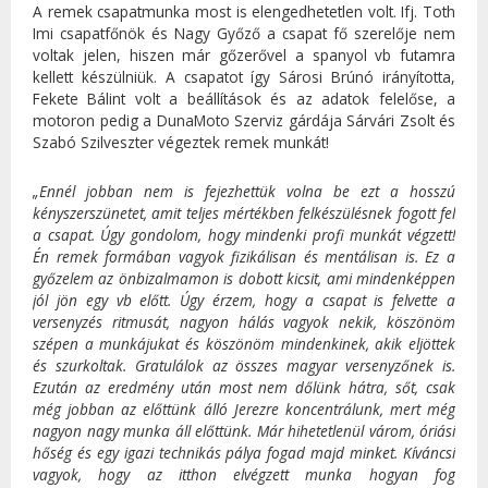
A remek csapatmunka most is elengedhetetlen volt. Ifj. Toth
Imi csapatfőnök és Nagy Győző a csapat fő szerelője nem
voltak jelen, hiszen már gőzerővel a spanyol vb futamra
kellett készülniük. A csapatot így Sárosi Brúnó irányította,
Fekete Bálint volt a beállítások és az adatok felelőse, a
motoron pedig a DunaMoto Szerviz gárdája Sárvári Zsolt és
Szabó Szilveszter végeztek remek munkát!
„Ennél jobban nem is fejezhettük volna be ezt a hosszú
kényszerszünetet, amit teljes mértékben felkészülésnek fogott fel
a csapat. Úgy gondolom, hogy mindenki profi munkát végzett!
Én remek formában vagyok fizikálisan és mentálisan is. Ez a
győzelem az önbizalmamon is dobott kicsit, ami mindenképpen
jól jön egy vb előtt. Úgy érzem, hogy a csapat is felvette a
versenyzés ritmusát, nagyon hálás vagyok nekik, köszönöm
szépen a munkájukat és köszönöm mindenkinek, akik eljöttek
és szurkoltak. Gratulálok az összes magyar versenyzőnek is.
Ezután az eredmény után most nem dőlünk hátra, sőt, csak
még jobban az előttünk álló Jerezre koncentrálunk, mert még
nagyon nagy munka áll előttünk. Már hihetetlenül várom, óriási
hőség és egy igazi technikás pálya fogad majd minket. Kíváncsi
vagyok, hogy az itthon elvégzett munka hogyan fog