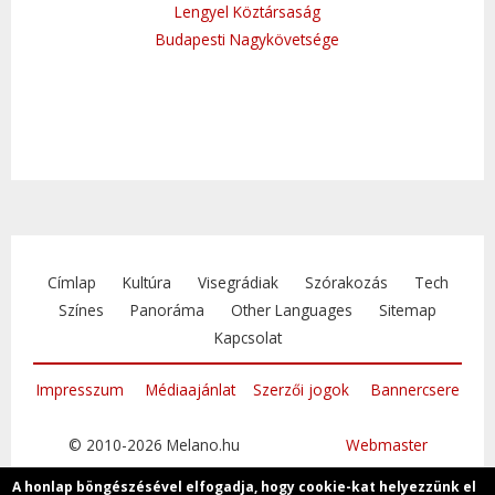
Lengyel Köztársaság
Budapesti Nagykövetsége
Címlap
Kultúra
Visegrádiak
Szórakozás
Tech
Színes
Panoráma
Other Languages
Sitemap
Kapcsolat
Impresszum
Médiaajánlat
Szerzői jogok
Bannercsere
© 2010-2026 Melano.hu
Webmaster
A honlap böngészésével elfogadja, hogy cookie-kat helyezzünk el