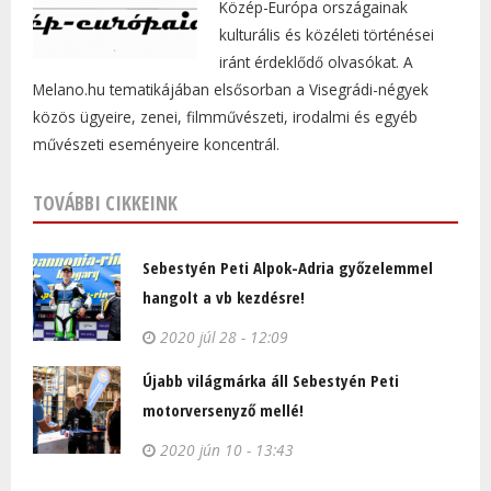
Közép-Európa országainak
kulturális és közéleti történései
iránt érdeklődő olvasókat. A
Melano.hu tematikájában elsősorban a Visegrádi-négyek
közös ügyeire, zenei, filmművészeti, irodalmi és egyéb
művészeti eseményeire koncentrál.
TOVÁBBI CIKKEINK
Sebestyén Peti Alpok-Adria győzelemmel
hangolt a vb kezdésre!
2020 júl 28 - 12:09
Újabb világmárka áll Sebestyén Peti
motorversenyző mellé!
2020 jún 10 - 13:43