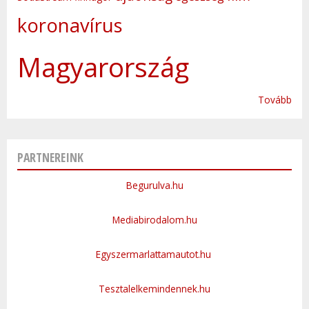
koronavírus
Magyarország
Tovább
PARTNEREINK
Begurulva.hu
Mediabirodalom.hu
Egyszermarlattamautot.hu
Tesztalelkemindennek.hu