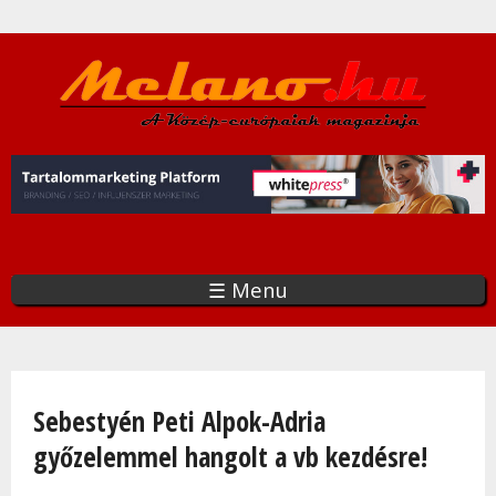
Ugrás
a
tartalomra
☰ Menu
Jelenlegi hely
Sebestyén Peti Alpok-Adria
győzelemmel hangolt a vb kezdésre!