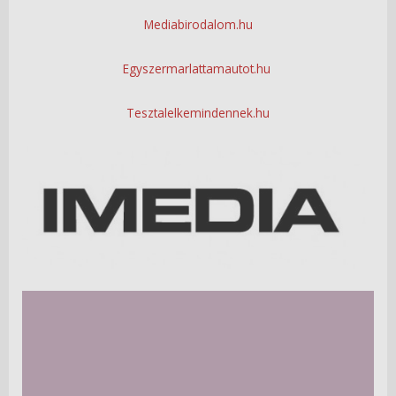
Mediabirodalom.hu
Egyszermarlattamautot.hu
Tesztalelkemindennek.hu