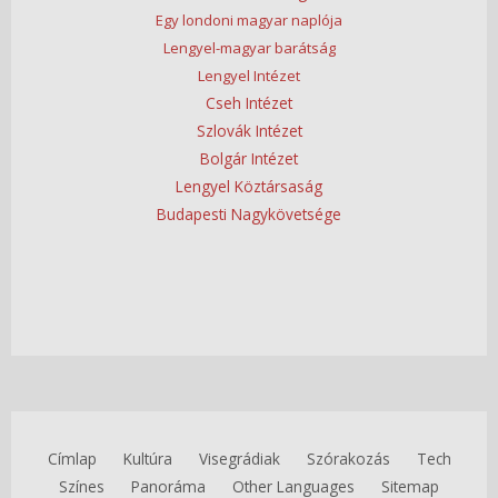
Egy londoni magyar naplója
Lengyel-magyar barátság
Lengyel Intézet
Cseh Intézet
Szlovák Intézet
Bolgár Intézet
Lengyel Köztársaság
Budapesti Nagykövetsége
Címlap
Kultúra
Visegrádiak
Szórakozás
Tech
Színes
Panoráma
Other Languages
Sitemap