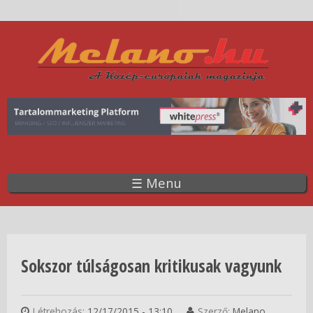
Ugrás
a
tartalomra
☰ Menu
Jelenlegi hely
Sokszor túlságosan kritikusak vagyunk
Létrehozás:
12/17/2015 - 13:10
Szerző:
Melano