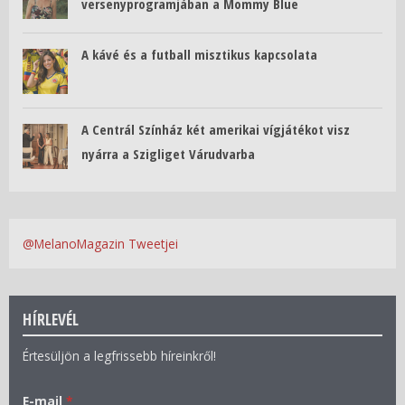
versenyprogramjában a Mommy Blue
A kávé és a futball misztikus kapcsolata
A Centrál Színház két amerikai vígjátékot visz
nyárra a Szigliget Várudvarba
@MelanoMagazin Tweetjei
HÍRLEVÉL
Értesüljön a legfrissebb híreinkről!
E-mail
*