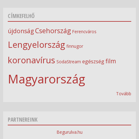
CÍMKEFELHŐ
Csehország
újdonság
Ferencváros
Lengyelország
finnugor
koronavírus
film
egészség
SodaStream
Magyarország
Tovább
PARTNEREINK
Begurulva.hu