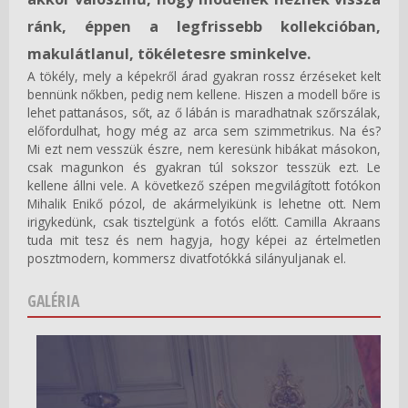
ránk, éppen a legfrissebb kollekcióban,
makulátlanul, tökéletesre sminkelve.
A tökély, mely a képekről árad gyakran rossz érzéseket kelt
bennünk nőkben, pedig nem kellene. Hiszen a modell bőre is
lehet pattanásos, sőt, az ő lábán is maradhatnak szőrszálak,
előfordulhat, hogy még az arca sem szimmetrikus. Na és?
Mi ezt nem vesszük észre, nem keresünk hibákat másokon,
csak magunkon és gyakran túl sokszor tesszük ezt. Le
kellene állni vele. A következő szépen megvilágított fotókon
Mihalik Enikő pózol, de akármelyikünk is lehetne ott. Nem
irigykedünk, csak tisztelgünk a fotós előtt. Camilla Akraans
tuda mit tesz és nem hagyja, hogy képei az értelmetlen
posztmodern, kommersz divatfotókká silányuljanak el.
GALÉRIA