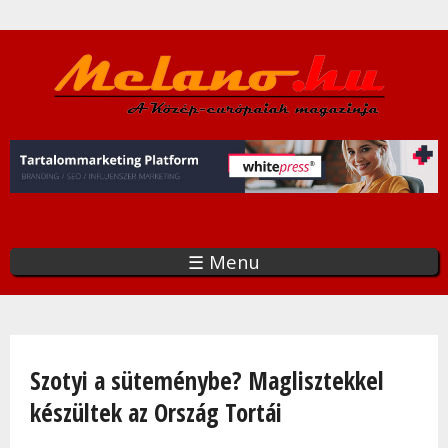
Ugrás
a
tartalomra
☰ Menu
Jelenlegi hely
Szotyi a süteménybe? Maglisztekkel
készültek az Ország Tortái