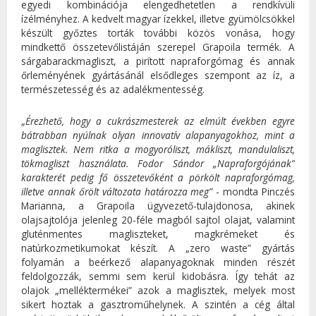
egyedi kombinációja elengedhetetlen a rendkívüli
ízélményhez. A kedvelt magyar ízekkel, illetve gyümölcsökkel
készült győztes torták további közös vonása, hogy
mindkettő összetevőlistáján szerepel Grapoila termék. A
sárgabarackmagliszt, a pirított napraforgómag és annak
őrleményének gyártásánál elsődleges szempont az íz, a
természetesség és az adalékmentesség.
„
Érezhető, hogy a cukrászmesterek az elmúlt években egyre
bátrabban nyúlnak olyan innovatív alapanyagokhoz, mint a
maglisztek. Nem ritka a mogyoróliszt, mákliszt, mandulaliszt,
tökmagliszt használata. Fodor Sándor „Napraforgójának”
karakterét pedig fő összetevőként a pörkölt napraforgómag,
illetve annak őrölt változata határozza meg”
- mondta Pinczés
Marianna, a Grapoila ügyvezető-tulajdonosa, akinek
olajsajtolója jelenleg 20-féle magból sajtol olajat, valamint
gluténmentes magliszteket, magkrémeket és
natúrkozmetikumokat készít. A „zero waste” gyártás
folyamán a beérkező alapanyagoknak minden részét
feldolgozzák, semmi sem kerül kidobásra. Így tehát az
olajok „melléktermékei” azok a maglisztek, melyek most
sikert hoztak a gasztroműhelynek. A szintén a cég által