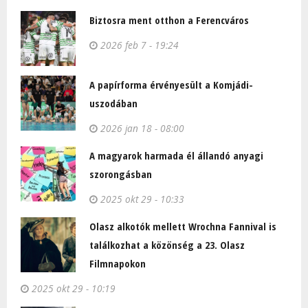
Biztosra ment otthon a Ferencváros
2026 feb 7 - 19:24
A papírforma érvényesült a Komjádi-
uszodában
2026 jan 18 - 08:00
A magyarok harmada él állandó anyagi
szorongásban
2025 okt 29 - 10:33
Olasz alkotók mellett Wrochna Fannival is
találkozhat a közönség a 23. Olasz
Filmnapokon
2025 okt 29 - 10:19