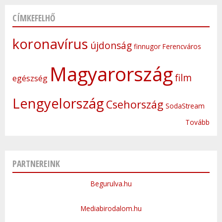
CÍMKEFELHŐ
koronavírus
újdonság
finnugor
Ferencváros
Magyarország
film
egészség
Lengyelország
Csehország
SodaStream
Tovább
PARTNEREINK
Begurulva.hu
Mediabirodalom.hu