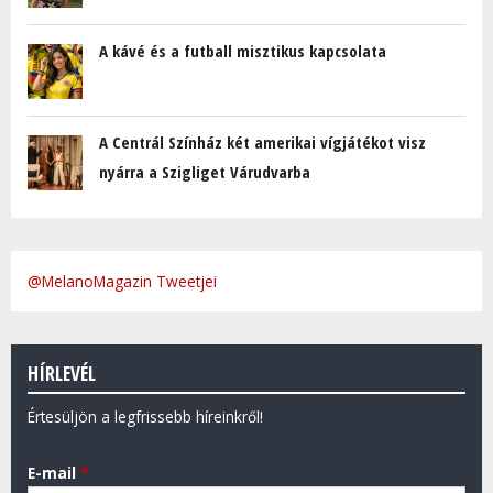
A kávé és a futball misztikus kapcsolata
A Centrál Színház két amerikai vígjátékot visz
nyárra a Szigliget Várudvarba
@MelanoMagazin Tweetjei
HÍRLEVÉL
Értesüljön a legfrissebb híreinkről!
E-mail
*