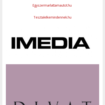
Egyszermarlattamautot.hu
Tesztalelkemindennek.hu