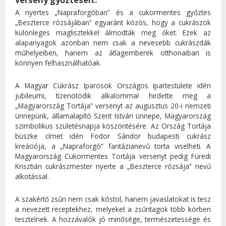
A nyertes „Napraforgóban” és a cukormentes győztes
„Beszterce rózsájában” egyaránt közös, hogy a cukrászok
különleges maglisztekkel álmodták meg őket. Ezek az
alapanyagok azonban nem csak a nevesebb cukrászdák
műhelyeiben, hanem az átlagemberek otthonaiban is
könnyen felhasználhatóak.
A Magyar Cukrász Iparosok Országos Ipartestülete idén
jubileumi, tizenötödik alkalommal hirdette meg a
„Magyarország Tortája” versenyt az augusztus 20-i nemzeti
ünnepünk, államalapító Szent István ünnepe, Magyarország
szimbolikus születésnapja köszöntésére. Az Ország Tortája
büszke címet idén Fodor Sándor budapesti cukrász
kreációja, a „Napraforgó” fantázianevű torta viselheti. A
Magyarország Cukormentes Tortája versenyt pedig Füredi
Krisztián cukrászmester nyerte a „Beszterce rózsája” nevű
alkotással.
A szakértő zsűri nem csak kóstol, hanem javaslatokat is tesz
a nevezett receptekhez, melyeket a zsűritagok több körben
tesztelnek. A hozzávalók jó minősége, természetessége és