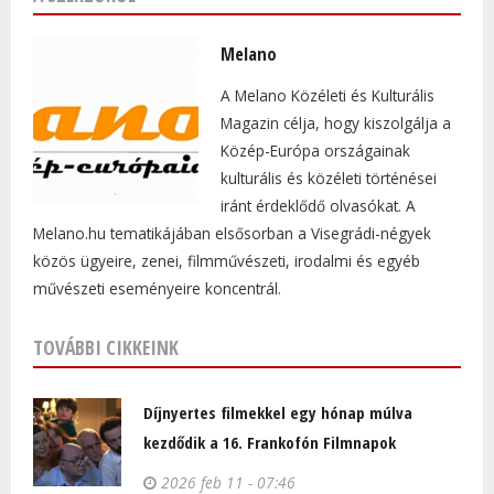
Melano
A Melano Közéleti és Kulturális
Magazin célja, hogy kiszolgálja a
Közép-Európa országainak
kulturális és közéleti történései
iránt érdeklődő olvasókat. A
Melano.hu tematikájában elsősorban a Visegrádi-négyek
közös ügyeire, zenei, filmművészeti, irodalmi és egyéb
művészeti eseményeire koncentrál.
TOVÁBBI CIKKEINK
Díjnyertes filmekkel egy hónap múlva
kezdődik a 16. Frankofón Filmnapok
2026 feb 11 - 07:46