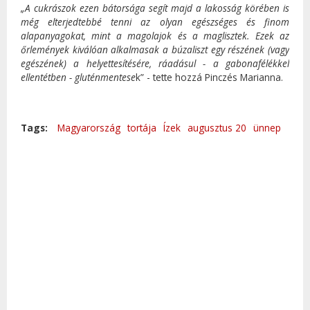
„A cukrászok ezen bátorsága segít majd a lakosság körében is
még elterjedtebbé tenni az olyan egészséges és finom
alapanyagokat, mint a magolajok és a maglisztek. Ezek az
őrlemények kiválóan alkalmasak a búzaliszt egy részének (vagy
egészének) a helyettesítésére, ráadásul - a gabonafélékkel
ellentétben - gluténmentese
k” - tette hozzá Pinczés Marianna.
Tags:
Magyarország
tortája
Ízek
augusztus 20
ünnep