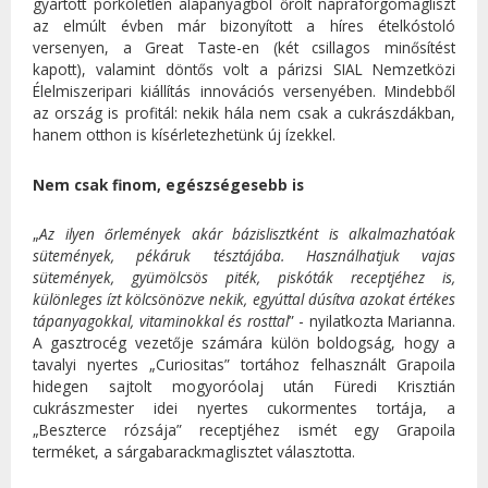
gyártott pörköletlen alapanyagból őrölt napraforgómagliszt
az elmúlt évben már bizonyított a híres ételkóstoló
versenyen, a Great Taste-en (két csillagos minősítést
kapott), valamint döntős volt a párizsi SIAL Nemzetközi
Élelmiszeripari kiállítás innovációs versenyében. Mindebből
az ország is profitál: nekik hála nem csak a cukrászdákban,
hanem otthon is kísérletezhetünk új ízekkel.
Nem csak finom, egészségesebb is
„
Az ilyen őrlemények akár bázislisztként is alkalmazhatóak
sütemények, pékáruk tésztájába. Használhatjuk vajas
sütemények, gyümölcsös piték, piskóták receptjéhez is,
különleges ízt kölcsönözve nekik, egyúttal dúsítva azokat értékes
tápanyagokkal, vitaminokkal és rosttal
” - nyilatkozta Marianna.
A gasztrocég vezetője számára külön boldogság, hogy a
tavalyi nyertes „Curiositas” tortához felhasznált Grapoila
hidegen sajtolt mogyoróolaj után Füredi Krisztián
cukrászmester idei nyertes cukormentes tortája, a
„Beszterce rózsája” receptjéhez ismét egy Grapoila
terméket, a sárgabarackmaglisztet választotta.