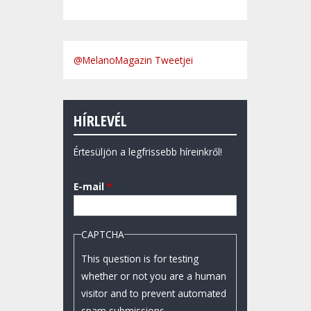
@MelanoMagazin Tweetjei
HÍRLEVÉL
Értesüljön a legfrissebb híreinkről!
E-mail
*
CAPTCHA
This question is for testing
whether or not you are a human
visitor and to prevent automated
spam submissions.