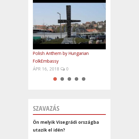
Polish Anthem by Hungarian
Baba blues
Nohavica - Ostravo
Evanescence - Weight Of The World
UNESCO világörökségi helyek
FolkEmbassy
(Budapest, 18 of June 2012) LIVE
Csehországban
ÁPR 16, 2018
0
SZAVAZÁS
Ön melyik Visegrádi országba
utazik el idén?