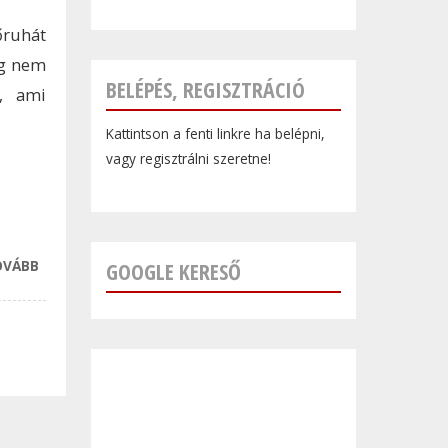
őruhát
ég nem
BELÉPÉS, REGISZTRÁCIÓ
, ami
Kattintson a fenti linkre ha belépni,
vagy regisztrálni szeretne!
OVÁBB
MOST
GOOGLE KERESŐ
ELÁRULJUK, HOL
KÓSTOLHATSZ
KÖRTEBORT!
TARTALOMMAL
KAPCSOLATOSAN