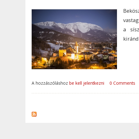
Bekösz
vastag
a sís
kiránd
A hozzászóláshoz
be kell jelentkezni
0 Comments