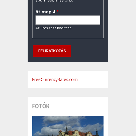
öt meg 4
*
Az üres rész kitöltése.
FreeCurrencyRates.com
FOTÓK