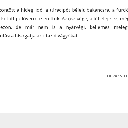
öntött a hideg idő, a túracipőt bélelt bakancsra, a fürd
 kötött pulóverre cseréltük. Az ősz vége, a tél eleje ez, m
zezon, de már nem is a nyárvégi, kellemes meleg
ulásra hívogatja az utazni vágyókat.
OLVASS T