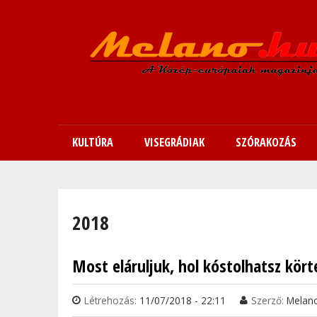
KULTÚRA
VISEGRÁDIAK
SZÓRAKOZÁS
Jelenlegi hely
2018
Most eláruljuk, hol kóstolhatsz kört
Létrehozás:
11/07/2018 - 22:11
Szerző:
Melan