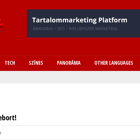
Ugrás
a
tartalomra
TECH
SZÍNES
PANORÁMA
OTHER LANGUAGES
ebort!
o