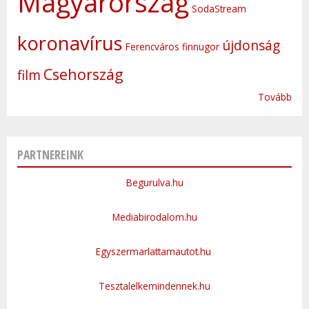
Magyarország
SodaStream
koronavírus
újdonság
Ferencváros
finnugor
Csehország
film
Tovább
PARTNEREINK
Begurulva.hu
Mediabirodalom.hu
Egyszermarlattamautot.hu
Tesztalelkemindennek.hu