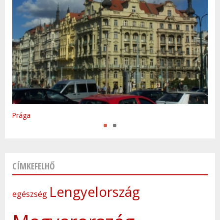
Varsó
Prága
CÍMKEFELHŐ
Lengyelország
egészség