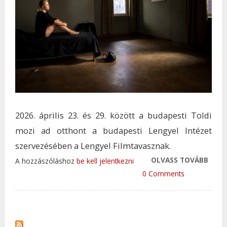
2026. április 23. és 29. között a budapesti Toldi
mozi ad otthont a budapesti Lengyel Intézet
szervezésében a Lengyel Filmtavasznak.
OLVASS TOVÁBB
MÁRA
A hozzászóláshoz
be kell jelentkezni
ÉS A
0 Comments
WAJD
TALÁ
ÁPRI
ALK