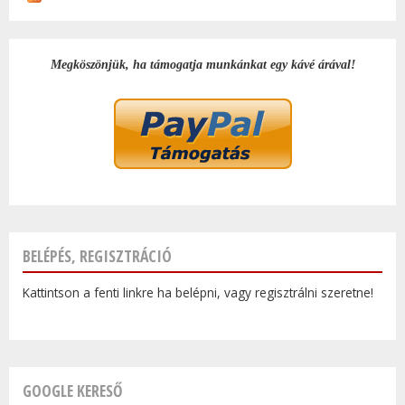
LENG
FILM
TAR
Megköszönjük, ha támogatja munkánkat egy kávé árával!
KAP
BELÉPÉS, REGISZTRÁCIÓ
Kattintson a fenti linkre ha belépni, vagy regisztrálni szeretne!
GOOGLE KERESŐ