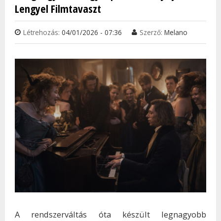
Lengyel Filmtavaszt
Létrehozás:
04/01/2026 - 07:36
Szerző:
Melano
A rendszerváltás óta készült legnagyobb