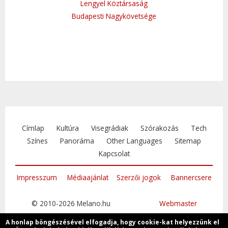
Lengyel Köztársaság
Budapesti Nagykövetsége
Címlap
Kultúra
Visegrádiak
Szórakozás
Tech
Színes
Panoráma
Other Languages
Sitemap
Kapcsolat
Impresszum
Médiaajánlat
Szerzői jogok
Bannercsere
© 2010-2026 Melano.hu
Webmaster
A honlap böngészésével elfogadja, hogy cookie-kat helyezzünk el