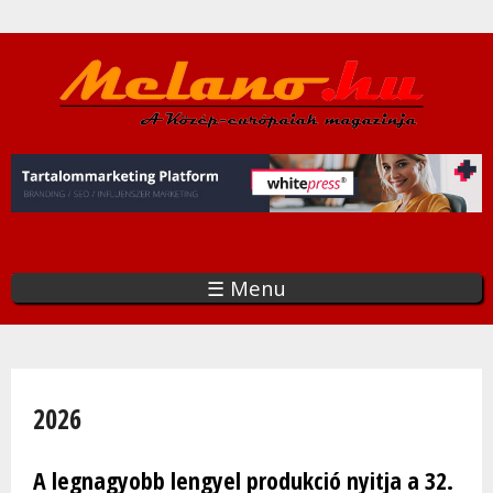
Ugrás
a
tartalomra
☰ Menu
Jelenlegi hely
2026
A legnagyobb lengyel produkció nyitja a 32.