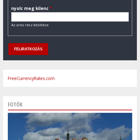
nyolc meg kilenc
*
Az üres rész kitöltése.
FreeCurrencyRates.com
FOTÓK