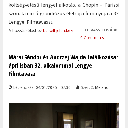
költségvetésű lengyel alkotás, a Chopin – Párizsi
szonáta című grandiózus életrajzi film nyitja a 32.
Lengyel Filmtavaszt.
OLVASS TOVÁBB
A LE
A hozzászóláshoz
be kell jelentkezni
LENG
0 Comments
PROD
NYITJ
Márai Sándor és Andrzej Wajda találkozása:
LENG
áprilisban 32. alkalommal Lengyel
FILM
Filmtavasz
TAR
KAP
Létrehozás:
04/01/2026 - 07:30
Szerző:
Melano