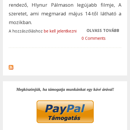
rendező, Hlynur Pálmason legújabb filmje, A
szeretet, ami megmarad május 14-től látható a
mozikban.
OLVASS TOVÁBB
A SZ
A hozzászóláshoz
be kell jelentkezni
FANN
0 Comments
FORM
MEG
TAR
KAP
Megköszönjük, ha támogatja munkánkat egy kávé árával!