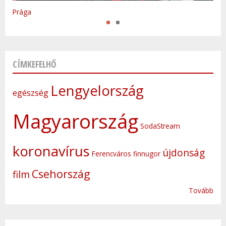
Prága
CÍMKEFELHŐ
Lengyelország
egészség
Magyarország
SodaStream
koronavírus
újdonság
Ferencváros
finnugor
Csehország
film
Tovább