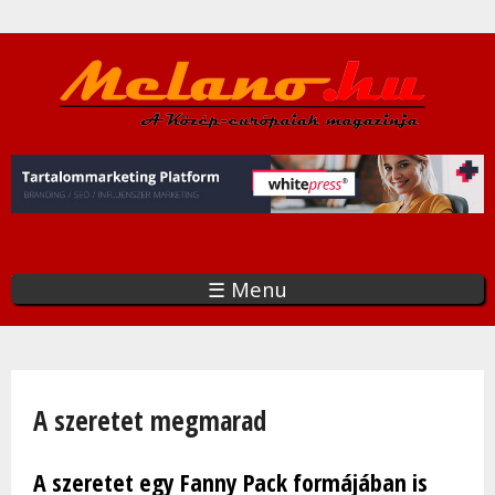
Ugrás
a
tartalomra
☰ Menu
Jelenlegi hely
A szeretet megmarad
A szeretet egy Fanny Pack formájában is