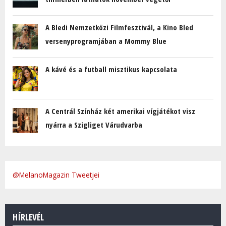
A Bledi Nemzetközi Filmfesztivál, a Kino Bled
versenyprogramjában a Mommy Blue
A kávé és a futball misztikus kapcsolata
A Centrál Színház két amerikai vígjátékot visz
nyárra a Szigliget Várudvarba
@MelanoMagazin Tweetjei
HÍRLEVÉL