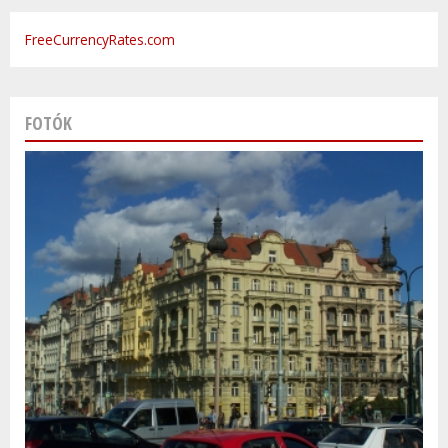
FreeCurrencyRates.com
FOTÓK
Varsó