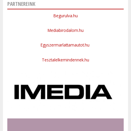
PARTNEREINK
Begurulva.hu
Mediabirodalom.hu
Egyszermarlattamautot.hu
Tesztalelkemindennek.hu