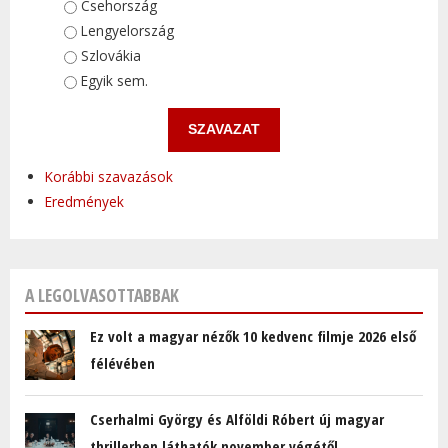
Választások
Csehország
Lengyelország
Szlovákia
Egyik sem.
Korábbi szavazások
Eredmények
A LEGOLVASOTTABBAK
Ez volt a magyar nézők 10 kedvenc filmje 2026 első
félévében
Cserhalmi György és Alföldi Róbert új magyar
thrillerben láthatók november végétől