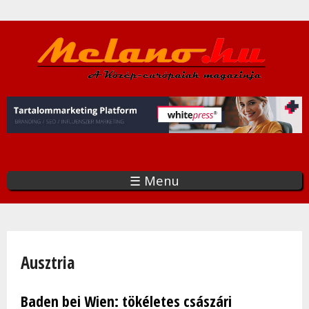
Ugrás
a
tartalomra
☰ Menu
Jelenlegi hely
Ausztria
Baden bei Wien: tökéletes császári