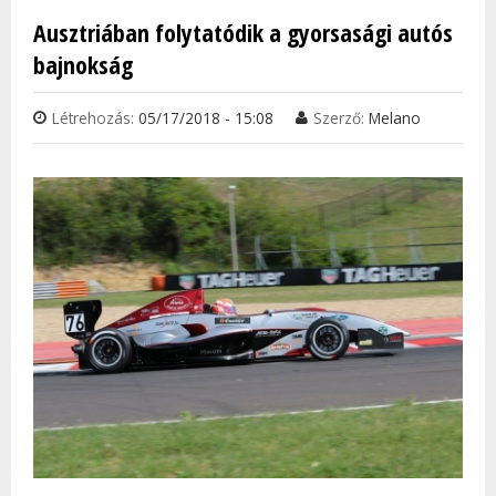
NYAR
Ausztriában folytatódik a gyorsasági autós
AKKO
bajnokság
TIPP
TAR
Létrehozás:
05/17/2018 - 15:08
Szerző:
Melano
KAP