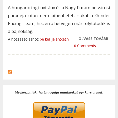
A hungaroringi nyitány és a Nagy Futam belvárosi
parádéja után nem pihenhetett sokat a Gender
Racing Team, hiszen a hétvégén már folytatódik is
a bajnokság.
OLVASS TOVÁBB
AUSZ
A hozzászóláshoz
be kell jelentkezni
FOLY
0 Comments
GYOR
AUT
BAJN
TAR
KAP
Megköszönjük, ha támogatja munkánkat egy kávé árával!