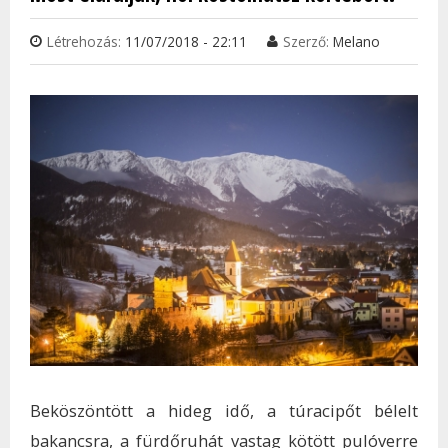
KAP
Létrehozás:
11/07/2018 - 22:11
Szerző:
Melano
Beköszöntött a hideg idő, a túracipőt bélelt
bakancsra, a fürdőruhát vastag kötött pulóverre