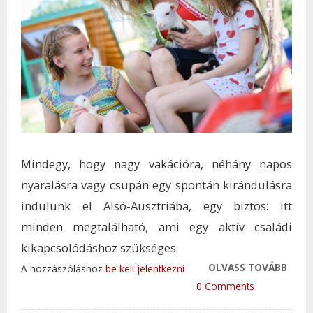
Mindegy, hogy nagy vakációra, néhány napos
nyaralásra vagy csupán egy spontán kirándulásra
indulunk el Alsó-Ausztriába, egy biztos: itt
minden megtalálható, ami egy aktív családi
kikapcsolódáshoz szükséges.
OLVASS TOVÁBB
HA A
A hozzászóláshoz
be kell jelentkezni
SZOM
0 Comments
KÉSZ