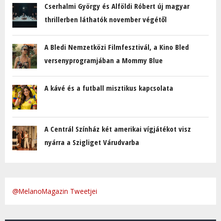
Cserhalmi György és Alföldi Róbert új magyar
thrillerben láthatók november végétől
A Bledi Nemzetközi Filmfesztivál, a Kino Bled
versenyprogramjában a Mommy Blue
A kávé és a futball misztikus kapcsolata
A Centrál Színház két amerikai vígjátékot visz
nyárra a Szigliget Várudvarba
@MelanoMagazin Tweetjei