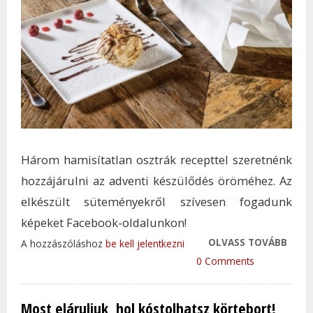
Három hamisítatlan osztrák recepttel szeretnénk
hozzájárulni az adventi készülődés öröméhez. Az
elkészült süteményekről szívesen fogadunk
képeket Facebook-oldalunkon!
OLVASS TOVÁBB
HÁRO
A hozzászóláshoz
be kell jelentkezni
ADVE
0 Comments
AZ Ü
KÉSZ
Most eláruljuk, hol kóstolhatsz körtebort!
TAR