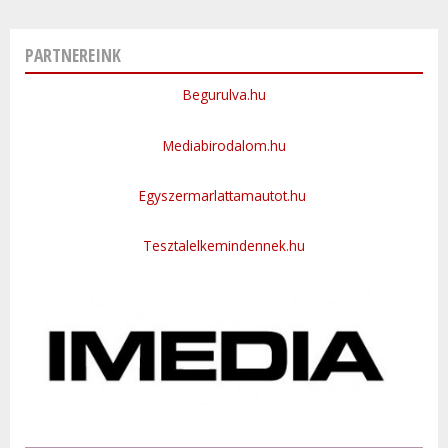
PARTNEREINK
Begurulva.hu
Mediabirodalom.hu
Egyszermarlattamautot.hu
Tesztalelkemindennek.hu