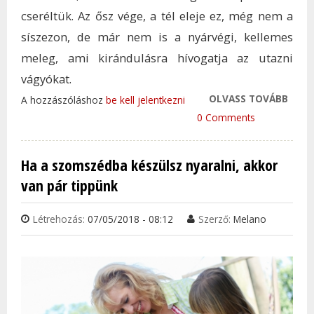
cseréltük. Az ősz vége, a tél eleje ez, még nem a
síszezon, de már nem is a nyárvégi, kellemes
meleg, ami kirándulásra hívogatja az utazni
vágyókat.
OLVASS TOVÁBB
MOS
A hozzászóláshoz
be kell jelentkezni
ELÁR
0 Comments
KÓST
KÖRT
Ha a szomszédba készülsz nyaralni, akkor
TAR
van pár tippünk
KAP
Létrehozás:
07/05/2018 - 08:12
Szerző:
Melano