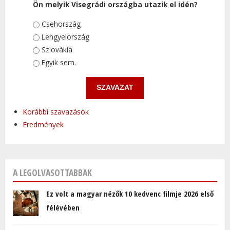
Ön melyik Visegrádi országba utazik el idén?
Választások
Csehország
Lengyelország
Szlovákia
Egyik sem.
Korábbi szavazások
Eredmények
A LEGOLVASOTTABBAK
Ez volt a magyar nézők 10 kedvenc filmje 2026 első
félévében