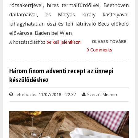
rózsakertjével, híres termálfürdőivel, Beethoven
dallamaival, és Mátyás király kastélyával
kihagyhatatlan őszi és téli látnivaló Bécs előkelő
elővárosa, Baden bei Wien.
OLVASS TOVÁBB
BADE
A hozzászóláshoz
be kell jelentkezni
TÖKÉ
0 Comments
CSÁS
KIKA
Három finom adventi recept az ünnepi
TAR
készülődéshez
KAP
Létrehozás:
11/07/2018 - 22:37
Szerző:
Melano