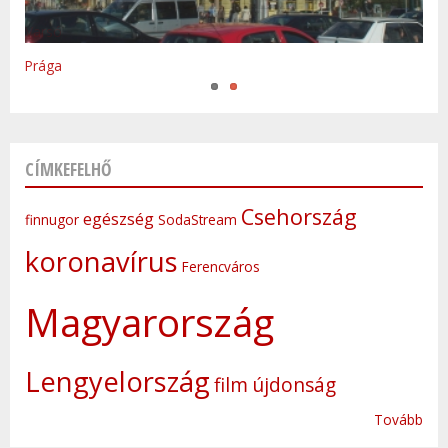
Varsó
Prága
CÍMKEFELHŐ
Csehország
egészség
finnugor
SodaStream
koronavírus
Ferencváros
Magyarország
Lengyelország
film
újdonság
Tovább