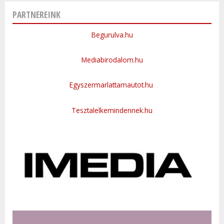
PARTNEREINK
Begurulva.hu
Mediabirodalom.hu
Egyszermarlattamautot.hu
Tesztalelkemindennek.hu