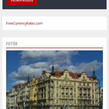
FreeCurrencyRates.com
FOTÓK