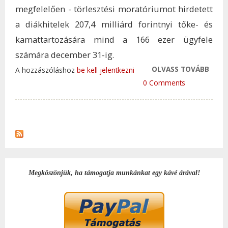
megfelelően - törlesztési moratóriumot hirdetett
a diákhitelek 207,4 milliárd forintnyi tőke- és
kamattartozására mind a 166 ezer ügyfele
számára december 31-ig.
OLVASS TOVÁBB
JÓ H
A hozzászóláshoz
be kell jelentkezni
A DI
0 Comments
KAPC
TAR
KAP
Megköszönjük, ha támogatja munkánkat egy kávé árával!