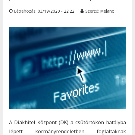
Létrehozás:
03/19/2020 - 22:22
Szerző:
Melano
A Diákhitel Központ (DK) a csütörtökön hatályba
lépett kormányrendeletben foglaltaknak