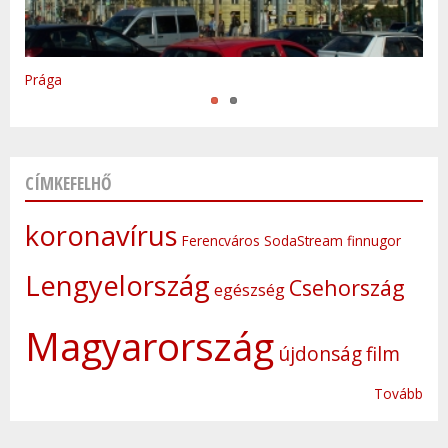
Varsó
Prága
CÍMKEFELHŐ
koronavírus
Ferencváros
SodaStream
finnugor
Lengyelország
Csehország
egészség
Magyarország
újdonság
film
Tovább