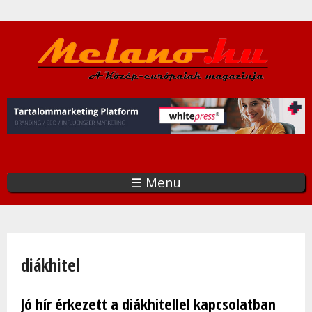
Ugrás
a
tartalomra
☰ Menu
Jelenlegi hely
diákhitel
Jó hír érkezett a diákhitellel kapcsolatban