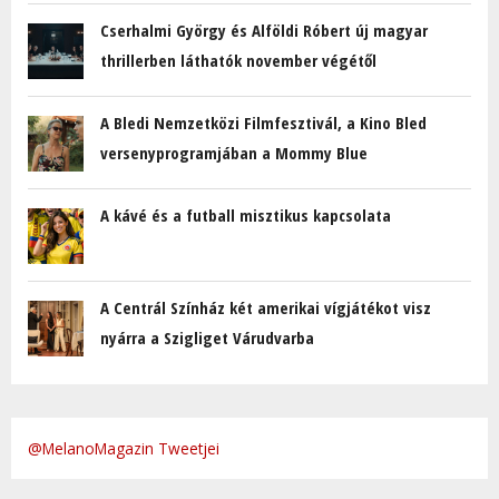
Cserhalmi György és Alföldi Róbert új magyar
thrillerben láthatók november végétől
A Bledi Nemzetközi Filmfesztivál, a Kino Bled
versenyprogramjában a Mommy Blue
A kávé és a futball misztikus kapcsolata
A Centrál Színház két amerikai vígjátékot visz
nyárra a Szigliget Várudvarba
@MelanoMagazin Tweetjei