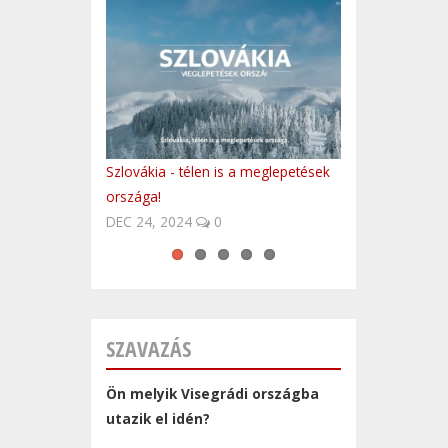
Szlovákia - télen is a meglepetések
Fedezd fel Lengyelországot!
Easy to be finished?
Cseh klasszikusok: Jozin z Bazin
10 látnivaló Csehországból (angol
országa!
nyelvű)
DEC 24, 2024
0
SZAVAZÁS
Ön melyik Visegrádi országba
utazik el idén?