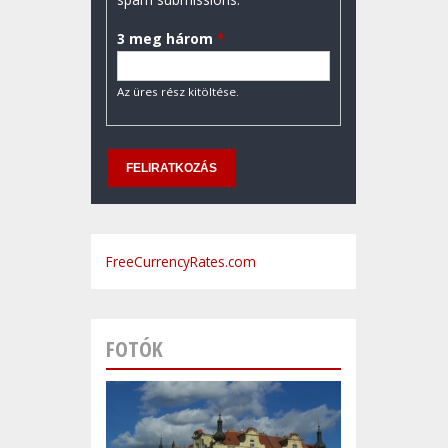
3 meg három
*
Az üres rész kitöltése.
FreeCurrencyRates.com
FOTÓK