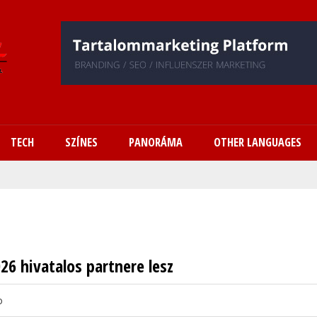
Ugrás
a
tartalomra
TECH
SZÍNES
PANORÁMA
OTHER LANGUAGES
26 hivatalos partnere lesz
o