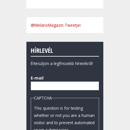
@MelanoMagazin Tweetjei
HÍRLEVÉL
Értesüljön a legfrissebb híreinkről!
E-mail
*
CAPTCHA
This question is for testing
whether or not you are a human
visitor and to prevent automated
spam submissions.