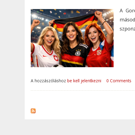
A Gor
másod
szponz
A hozzászóláshoz
be kell jelentkezni
0 Comments