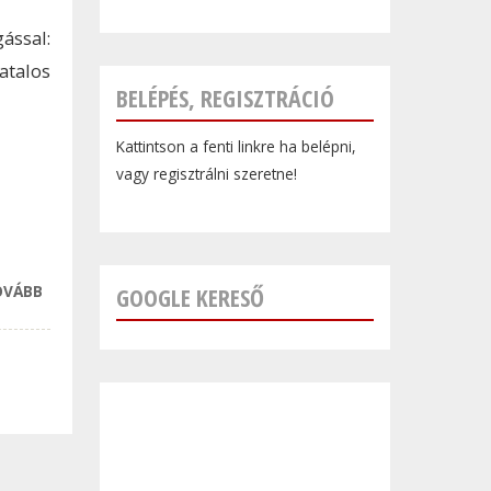
ással:
atalos
BELÉPÉS, REGISZTRÁCIÓ
Kattintson a fenti linkre ha belépni,
vagy regisztrálni szeretne!
OVÁBB
A GORENJE ISMÉT
GOOGLE KERESŐ
A FIFA WORLD
CUP 2026
HIVATALOS
PARTNERE LESZ
TARTALOMMAL
KAPCSOLATOSAN