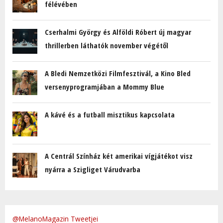
félévében
Cserhalmi György és Alföldi Róbert új magyar
thrillerben láthatók november végétől
A Bledi Nemzetközi Filmfesztivál, a Kino Bled
versenyprogramjában a Mommy Blue
A kávé és a futball misztikus kapcsolata
A Centrál Színház két amerikai vígjátékot visz
nyárra a Szigliget Várudvarba
@MelanoMagazin Tweetjei