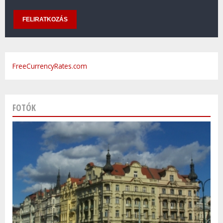
FreeCurrencyRates.com
FOTÓK