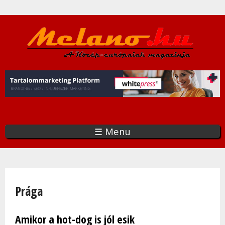
Ugrás
a
tartalomra
☰ Menu
Jelenlegi hely
Prága
Amikor a hot-dog is jól esik
Oldalak