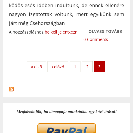
ködös-esős időben indultunk, de ennek ellenére
nagyon izgatottak voltunk, mert egyikünk sem
járt még Csehországban.
OLVASS TOVÁBB
AMIK
A hozzászóláshoz
be kell jelentkezni
DOG I
0 Comments
TAR
KAP
« első
‹ előző
1
2
3
Megköszönjük, ha támogatja munkánkat egy kávé árával!