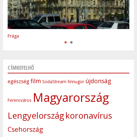
Varsó
Prága
CÍMKEFELHŐ
film
újdonság
egészség
SodaStream
finnugor
Magyarország
Ferencváros
Lengyelország
koronavírus
Csehország