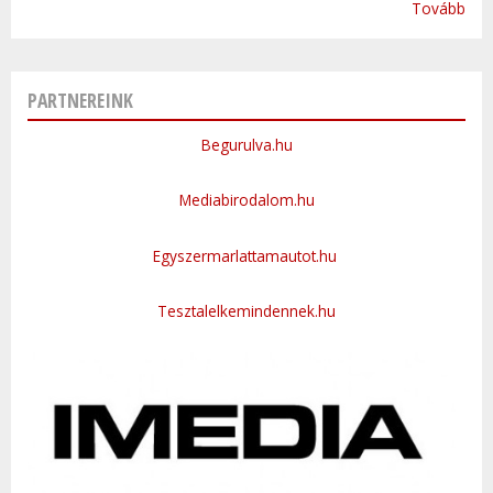
Tovább
PARTNEREINK
Begurulva.hu
Mediabirodalom.hu
Egyszermarlattamautot.hu
Tesztalelkemindennek.hu