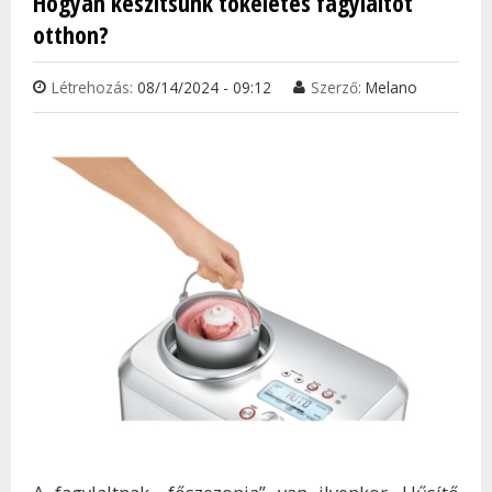
Hogyan készítsünk tökéletes fagylaltot
TAR
otthon?
KAP
Létrehozás:
08/14/2024 - 09:12
Szerző:
Melano