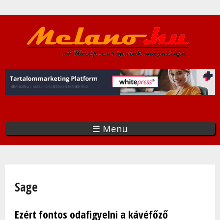
Ugrás
a
tartalomra
☰ Menu
Jelenlegi hely
Sage
Ezért fontos odafigyelni a kávéfőző
Oldalak