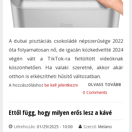
A dubai pisztáciás csokoládé népszerűsége 2022
óta folyamatosan nő, de igazán közkedveltté 2024
végén vált a TikTok-ra feltöltött videóknak
köszönhetően. Ha valaki szeretné, akkor akár
otthon is elkészítheti hűsítő változatban.
OLVASS TOVÁBB
ÍGY 
A hozzászóláshoz
be kell jelentkezni
ISTEN
0 Comments
PISZ
DUBA
Ettől függ, hogy milyen erős lesz a kávé
OTT
TAR
Létrehozás:
01/29/2025 - 10:00
Szerző:
Melano
KAP