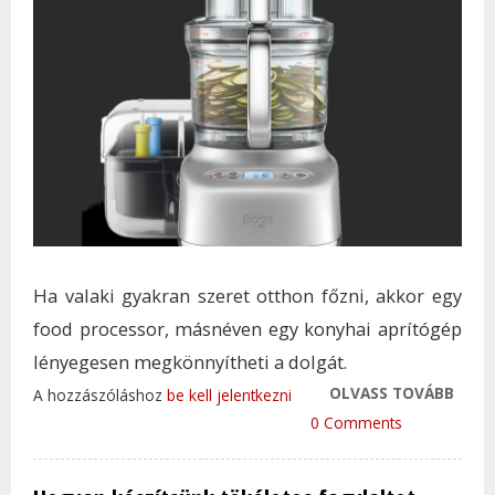
Ha valaki gyakran szeret otthon főzni, akkor egy
food processor, másnéven egy konyhai aprítógép
lényegesen megkönnyítheti a dolgát.
OLVASS TOVÁBB
VADO
A hozzászóláshoz
be kell jelentkezni
KONY
0 Comments
APRÍ
SAGE