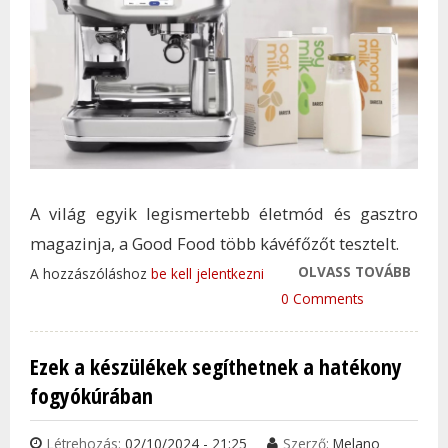
A világ egyik legismertebb életmód és gasztro
magazinja, a Good Food több kávéfőzőt tesztelt.
OLVASS TOVÁBB
FON
A hozzászóláshoz
be kell jelentkezni
ELIS
0 Comments
KAPT
KÁVÉ
Ezek a készülékek segíthetnek a hatékony
TAR
fogyókúrában
KAP
Létrehozás:
02/10/2024 - 21:25
Szerző:
Melano