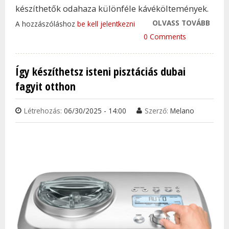
készíthetők odahaza különféle kávéköltemények.
OLVASS TOVÁBB
EZÉR
A hozzászóláshoz
be kell jelentkezni
ODAF
0 Comments
KÁVÉ
KARB
Így készíthetsz isteni pisztáciás dubai
TAR
fagyit otthon
KAP
Létrehozás:
06/30/2025 - 14:00
Szerző:
Melano