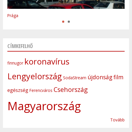
Varsó
Prága
CÍMKEFELHŐ
koronavírus
finnugor
Lengyelország
újdonság
film
SodaStream
Csehország
egészség
Ferencváros
Magyarország
Tovább