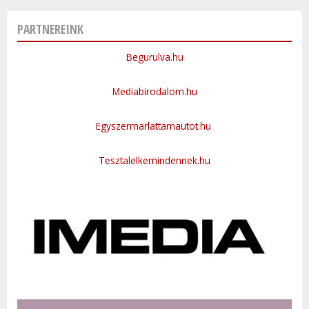
PARTNEREINK
Begurulva.hu
Mediabirodalom.hu
Egyszermarlattamautot.hu
Tesztalelkemindennek.hu