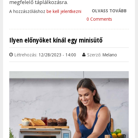
megfelelő táplálkozásra.
OLVASS TOVÁBB
EZEK
A hozzászóláshoz
be kell jelentkezni
KÉSZ
0 Comments
SEGÍ
HAT
Ilyen előnyöket kínál egy minisütő
FOG
TAR
Létrehozás:
12/28/2023 - 14:00
Szerző:
Melano
KAP