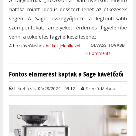
A fagylaltnak „főszezonja” van ilyenkor. Hűsítő
hatása miatt ideális desszert lehet az étkezések
végén. A Sage összegyűjtötte a legfontosabb
szempontokat, amelyeket érdemes figyelembe
venni a tökéletes fagyi elkészítéséhez.
OLVASS TOVÁBB
HOG
A hozzászóláshoz
be kell jelentkezni
KÉSZ
0 Comments
TÖKÉ
FAGY
Fontos elismerést kaptak a Sage kávéfőzői
OTT
TAR
Létrehozás:
06/28/2024 - 09:12
Szerző:
Melano
KAP