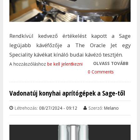
Rendkívül kedvező értékelést kapott a Sage
legújabb kávéfőzője a The Oracle Jet egy
Speciality kávékat kínáló budai kávézó tesztjén.
OLVASS TOVÁBB
KEDV
A hozzászóláshoz
be kell jelentkezni
ÉRTÉ
0 Comments
KAPO
ÚJ K
Vadonatúj konyhai aprítógépek a Sage-től
EGY 
KÁVÉ
Létrehozás:
08/27/2024 - 09:12
Szerző:
Melano
TAR
KAP