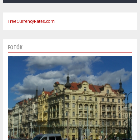
FreeCurrencyRates.com
FOTÓK