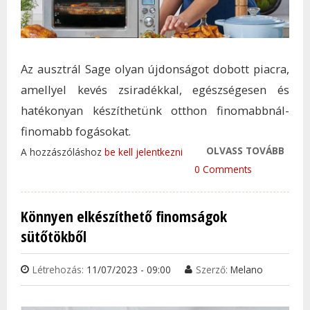
Az ausztrál Sage olyan újdonságot dobott piacra,
amellyel kevés zsiradékkal, egészségesen és
hatékonyan készíthetünk otthon finomabbnál-
finomabb fogásokat.
OLVASS TOVÁBB
ILYE
A hozzászóláshoz
be kell jelentkezni
ELŐN
0 Comments
KÍNÁ
MINI
Könnyen elkészíthető finomságok
TAR
sütőtökből
KAP
Létrehozás:
11/07/2023 - 09:00
Szerző:
Melano