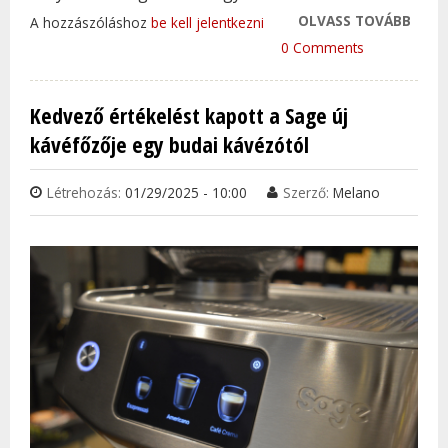
OLVASS TOVÁBB
ETTŐ
A hozzászóláshoz
be kell jelentkezni
HOGY
0 Comments
ERŐS
KÁVÉ
Kedvező értékelést kapott a Sage új
TAR
kávéfőzője egy budai kávézótól
KAP
Létrehozás:
01/29/2025 - 10:00
Szerző:
Melano