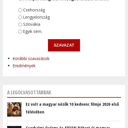
Választások
Csehország
Lengyelország
Szlovákia
Egyik sem.
Korábbi szavazások
Eredmények
A LEGOLVASOTTABBAK
Ez volt a magyar nézők 10 kedvenc filmje 2026 első
félévében
Cserhalmi György és Alföldi Róbert új magyar