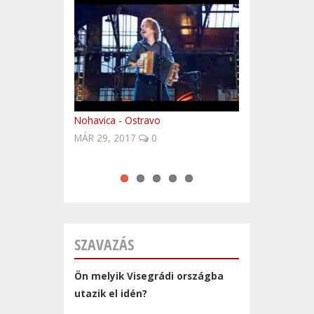
Nohavica - Ostravo
Fedezd fel Lengyelországot!
Baba blues
Oceana - Endless Summer
Szlovákia - télen is a meglepetések
MÁR 29, 2017
országa!
0
SZAVAZÁS
Ön melyik Visegrádi országba
utazik el idén?