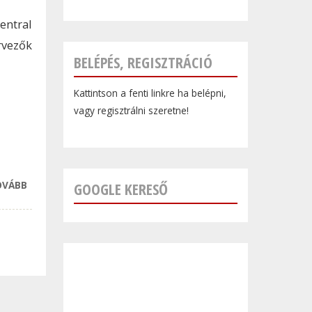
ntral
rvezők
BELÉPÉS, REGISZTRÁCIÓ
Kattintson a fenti linkre ha belépni,
vagy regisztrálni szeretne!
OVÁBB
NAGY SIKERE
GOOGLE KERESŐ
VOLT A
BUDAPEST
CENTRAL
EUROPEAN
FASHION WEEK-
NEK
TARTALOMMAL