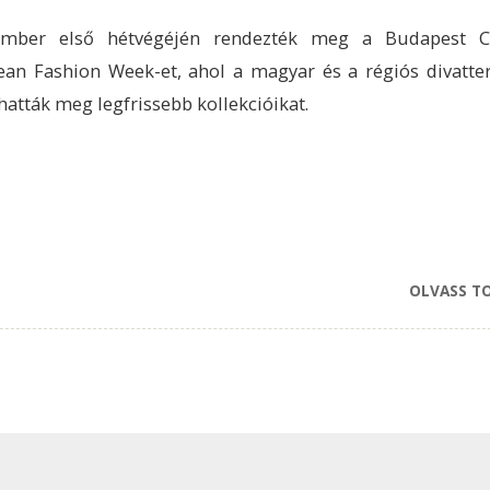
ember első hétvégéjén rendezték meg a Budapest Ce
an Fashion Week-et, ahol a magyar és a régiós divatte
atták meg legfrissebb kollekcióikat.
OLVASS T