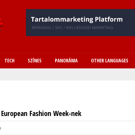
Ugrás
a
tartalomra
TECH
SZÍNES
PANORÁMA
OTHER LANGUAGES
l European Fashion Week-nek
o