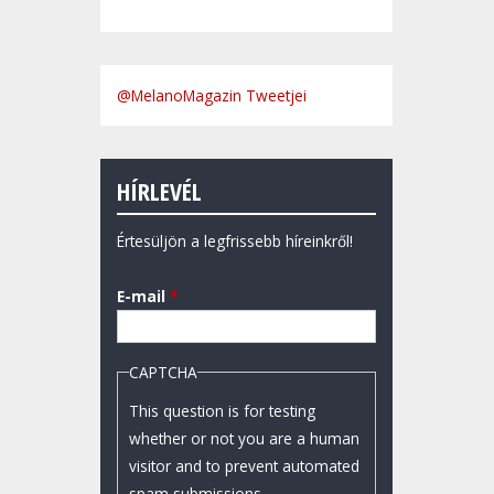
@MelanoMagazin Tweetjei
HÍRLEVÉL
Értesüljön a legfrissebb híreinkről!
E-mail
*
CAPTCHA
This question is for testing
whether or not you are a human
visitor and to prevent automated
spam submissions.