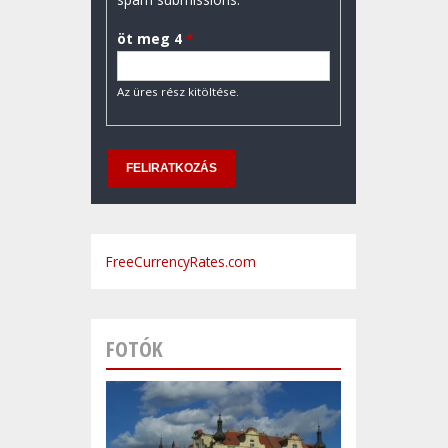
öt meg 4
*
Az üres rész kitöltése.
FreeCurrencyRates.com
FOTÓK