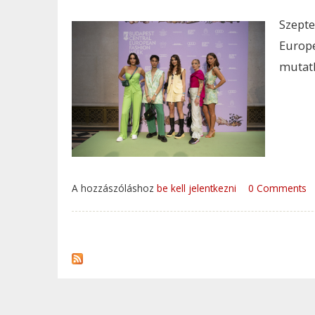
Szept
Europe
mutath
A hozzászóláshoz
be kell jelentkezni
0 Comments