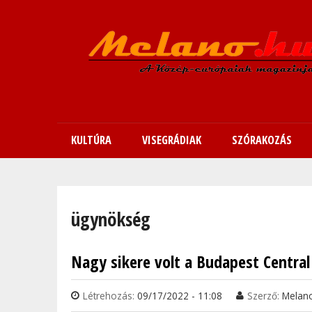
KULTÚRA
VISEGRÁDIAK
SZÓRAKOZÁS
Jelenlegi hely
ügynökség
Nagy sikere volt a Budapest Centra
Létrehozás:
09/17/2022 - 11:08
Szerző:
Melan