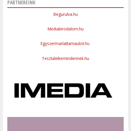
PARTNEREINK
Begurulva.hu
Mediabirodalom.hu
Egyszermarlattamautot.hu
Tesztalelkemindennek.hu