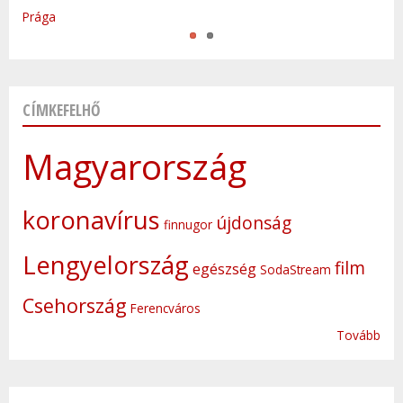
Prága
CÍMKEFELHŐ
Magyarország
koronavírus
újdonság
finnugor
Lengyelország
film
egészség
SodaStream
Csehország
Ferencváros
Tovább