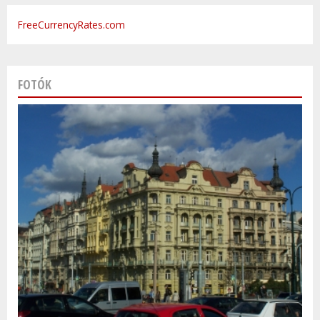
FreeCurrencyRates.com
FOTÓK
Varsó