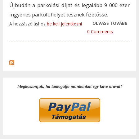
Újbudán a parkolási díjat és legalább 9 000 ezer
ingyenes parkolóhelyet tesznek fizetőssé.
OLVASS TOVÁBB
RETT
A hozzászóláshoz
be kell jelentkezni
ROSS
0 Comments
KAPT
AUTÓ
DÉL-
KERÜ
TAR
KAP
Megköszönjük, ha támogatja munkánkat egy kávé árával!