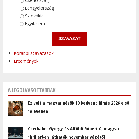
Választások
Csehország
Lengyelország
Szlovákia
Egyik sem.
Korábbi szavazások
Eredmények
A LEGOLVASOTTABBAK
Ez volt a magyar nézők 10 kedvenc filmje 2026 első
félévében
Cserhalmi György és Alföldi Róbert új magyar
thrillerben láthatók november végétől