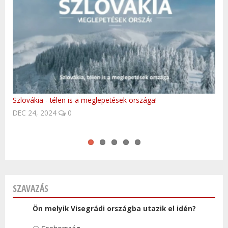
Szlovákia - télen is a meglepetések országa!
Történelmi személyek, akik meghatározták a lengyel és a
Cseh klasszikusok: Jozin z Bazin
Meghalt a Kisvakond atyja, Zdenek Miler - ČeskéNoviny.cz.
Oceana - Endless Summer
DEC 24, 2024
magyar történelemet is
0
SZAVAZÁS
Ön melyik Visegrádi országba utazik el idén?