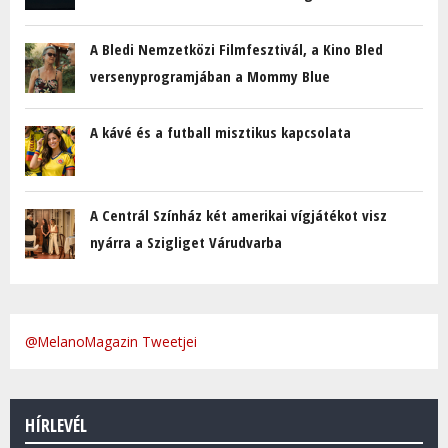
A Bledi Nemzetközi Filmfesztivál, a Kino Bled
versenyprogramjában a Mommy Blue
A kávé és a futball misztikus kapcsolata
A Centrál Színház két amerikai vígjátékot visz
nyárra a Szigliget Várudvarba
@MelanoMagazin Tweetjei
HÍRLEVÉL