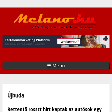
Ugrás
a
tartalomra
☰ Menu
Jelenlegi hely
Újbuda
Rettentő rosszt hírt kaptak az autósok egy