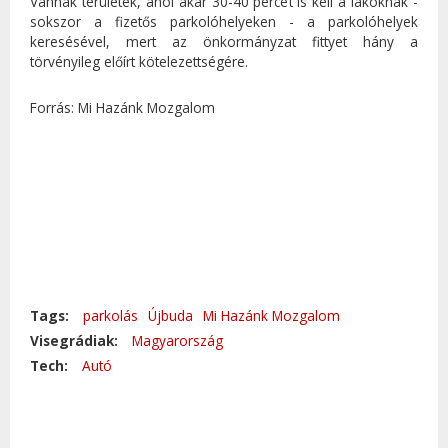
Vannak területek, ahol akár 30-40 percet is kell a lakóknak -
sokszor a fizetős parkolóhelyeken - a parkolóhelyek
keresésével, mert az önkormányzat fittyet hány a
törvényileg előírt kötelezettségére.
Forrás: Mi Hazánk Mozgalom
Tags:
parkolás
Újbuda
Mi Hazánk Mozgalom
Visegrádiak:
Magyarország
Tech:
Autó