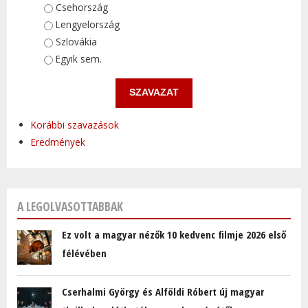
Választások
Csehország
Lengyelország
Szlovákia
Egyik sem.
Korábbi szavazások
Eredmények
A LEGOLVASOTTABBAK
Ez volt a magyar nézők 10 kedvenc filmje 2026 első
félévében
Cserhalmi György és Alföldi Róbert új magyar