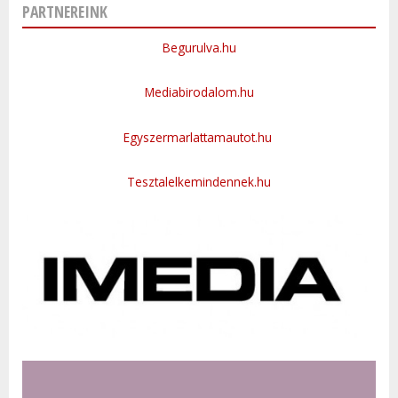
PARTNEREINK
Begurulva.hu
Mediabirodalom.hu
Egyszermarlattamautot.hu
Tesztalelkemindennek.hu