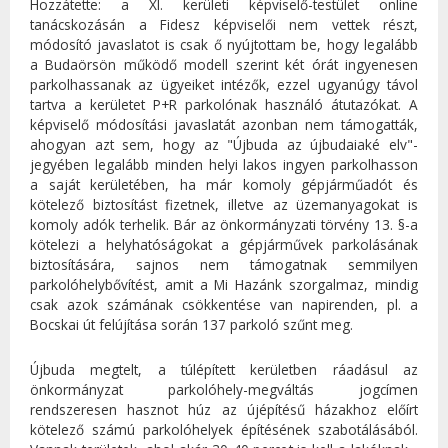
Hozzátette: a XI. kerületi képviselő-testület online
tanácskozásán a Fidesz képviselői nem vettek részt,
módosító javaslatot is csak ő nyújtottam be, hogy legalább
a Budaörsön működő modell szerint két órát ingyenesen
parkolhassanak az ügyeiket intézők, ezzel ugyanúgy távol
tartva a kerületet P+R parkolónak használó átutazókat. A
képviselő módosítási javaslatát azonban nem támogatták,
ahogyan azt sem, hogy az "Újbuda az újbudaiaké elv"-
jegyében legalább minden helyi lakos ingyen parkolhasson
a saját kerületében, ha már komoly gépjárműadót és
kötelező biztosítást fizetnek, illetve az üzemanyagokat is
komoly adók terhelik. Bár az önkormányzati törvény 13. §-a
kötelezi a helyhatóságokat a gépjárművek parkolásának
biztosítására, sajnos nem támogatnak semmilyen
parkolóhelybővítést, amit a Mi Hazánk szorgalmaz, mindig
csak azok számának csökkentése van napirenden, pl. a
Bocskai út felújítása során 137 parkoló szűnt meg.
Újbuda megtelt, a túlépített kerületben ráadásul az
önkormányzat parkolóhely-megváltás jogcímen
rendszeresen hasznot húz az újépítésű házakhoz előírt
kötelező számú parkolóhelyek építésének szabotálásából.