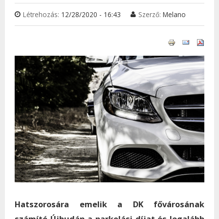
Létrehozás:
12/28/2020 - 16:43
Szerző:
Melano
Hatszorosára emelik a DK fővárosának
számító Újbudán a parkolási díjat és legalább