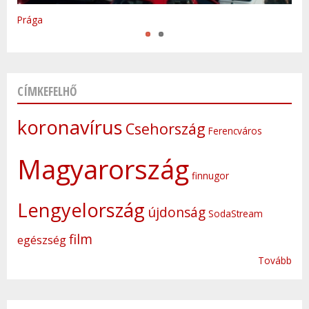
Prága
CÍMKEFELHŐ
koronavírus
Csehország
Ferencváros
Magyarország
finnugor
Lengyelország
újdonság
SodaStream
film
egészség
Tovább