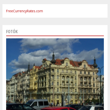
FreeCurrencyRates.com
FOTÓK
Varsó