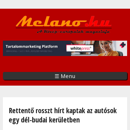
Ugrás
a
tartalomra
☰ Menu
Jelenlegi hely
Rettentő rosszt hírt kaptak az autósok
egy dél-budai kerületben