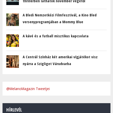
thrillerben láthatók november végétől
A Bledi Nemzetközi Filmfesztivál, a Kino Bled
versenyprogramjában a Mommy Blue
A kávé és a futball misztikus kapcsolata
A Centrál Színház két amerikai vígjátékot visz
nyárra a Szigliget Várudvarba
@MelanoMagazin Tweetjei
HÍRLEVÉL