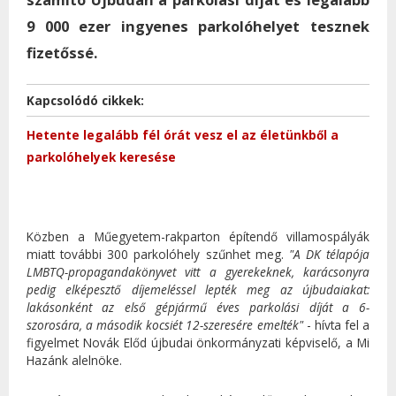
9 000 ezer ingyenes parkolóhelyet tesznek
fizetőssé.
Kapcsolódó cikkek:
Hetente legalább fél órát vesz el az életünkből a
parkolóhelyek keresése
Közben a Műegyetem-rakparton építendő villamospályák
miatt további 300 parkolóhely szűnhet meg.
"A DK télapója
LMBTQ-propagandakönyvet vitt a gyerekeknek, karácsonyra
pedig elképesztő díjemeléssel lepték meg az újbudaiakat:
lakásonként az első gépjármű éves parkolási díját a 6-
szorosára, a második kocsiét 12-szeresére emelték"
- hívta fel a
figyelmet Novák Előd újbudai önkormányzati képviselő, a Mi
Hazánk alelnöke.