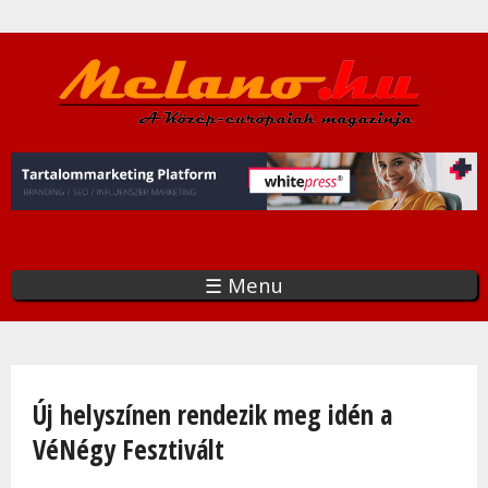
Ugrás
a
tartalomra
☰ Menu
Jelenlegi hely
Új helyszínen rendezik meg idén a
VéNégy Fesztivált