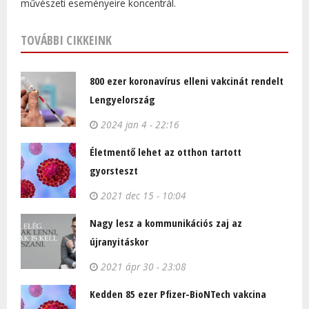
művészeti eseményeire koncentrál.
TOVÁBBI CIKKEINK
800 ezer koronavírus elleni vakcinát rendelt
Lengyelország
2024 jan 4 - 22:16
Életmentő lehet az otthon tartott
gyorsteszt
2021 dec 15 - 10:04
Nagy lesz a kommunikációs zaj az
újranyitáskor
2021 ápr 30 - 23:08
Kedden 85 ezer Pfizer-BioNTech vakcina