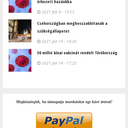
érkezett hazánkba
2021 feb 9 - 13:13
Csehországban meghosszabbítanák a
szükségállapotot
2021 jan 19 - 14:36
50 millió kínai vakcinát rendelt Törökország
2021 jan 14 - 17:25
Megköszönjük, ha támogatja munkánkat egy kávé árával!