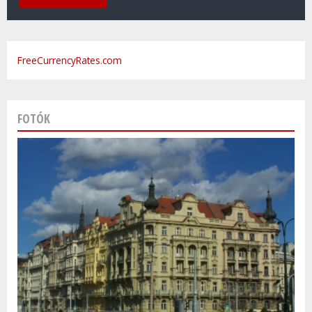
FreeCurrencyRates.com
FOTÓK