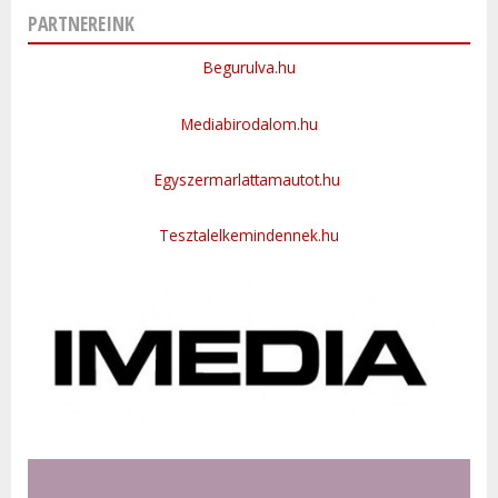
PARTNEREINK
Begurulva.hu
Mediabirodalom.hu
Egyszermarlattamautot.hu
Tesztalelkemindennek.hu