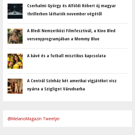
Cserhalmi György és Alföldi Róbert új magyar
thrillerben láthatók november végétől
A Bledi Nemzetközi Filmfesztivál, a Kino Bled
versenyprogramjában a Mommy Blue
A kávé és a futball misztikus kapcsolata
A Centrál Színház két amerikai vígjátékot visz
nyárra a Szigliget Várudvarba
@MelanoMagazin Tweetjei