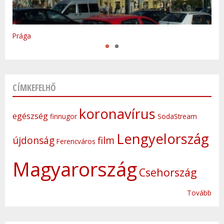
Varsó
Prága
CÍMKEFELHŐ
koronavírus
egészség
finnugor
SodaStream
Lengyelország
újdonság
film
Ferencváros
Magyarország
Csehország
Tovább