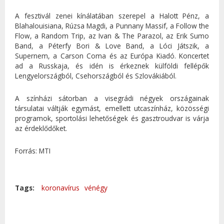
A fesztivál zenei kínálatában szerepel a Halott Pénz, a
Blahalouisiana, Rúzsa Magdi, a Punnany Massif, a Follow the
Flow, a Random Trip, az Ivan & The Parazol, az Erik Sumo
Band, a Péterfy Bori & Love Band, a Lóci Játszik, a
Supernem, a Carson Coma és az Európa Kiadó. Koncertet
ad a Russkaja, és idén is érkeznek külföldi fellépők
Lengyelországból, Csehországból és Szlovákiából.
A színházi sátorban a visegrádi négyek országainak
társulatai váltják egymást, emellett utcaszínház, közösségi
programok, sportolási lehetőségek és gasztroudvar is várja
az érdeklődőket.
Forrás: MTI
Tags:
koronavírus
vénégy