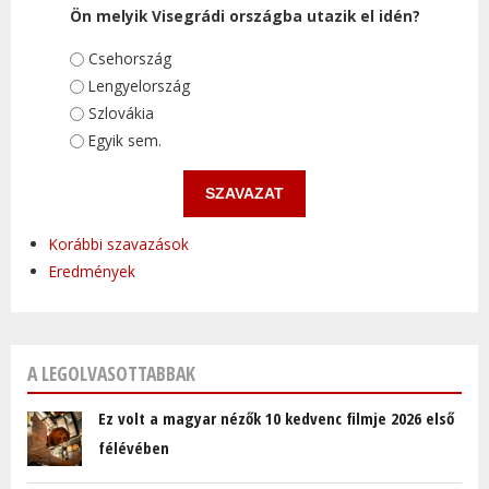
Ön melyik Visegrádi országba utazik el idén?
Választások
Csehország
Lengyelország
Szlovákia
Egyik sem.
Korábbi szavazások
Eredmények
A LEGOLVASOTTABBAK
Ez volt a magyar nézők 10 kedvenc filmje 2026 első
félévében