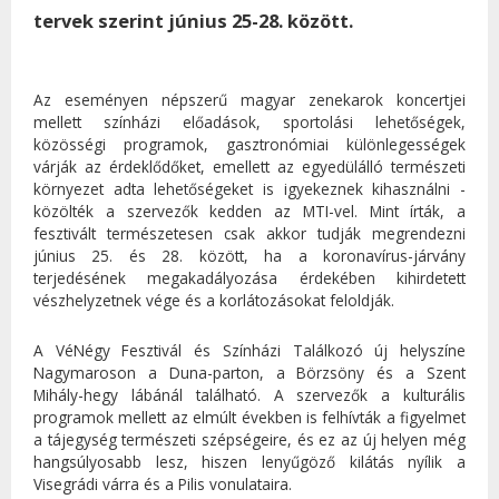
tervek szerint június 25-28. között.
Az eseményen népszerű magyar zenekarok koncertjei
mellett színházi előadások, sportolási lehetőségek,
közösségi programok, gasztronómiai különlegességek
várják az érdeklődőket, emellett az egyedülálló természeti
környezet adta lehetőségeket is igyekeznek kihasználni -
közölték a szervezők kedden az MTI-vel. Mint írták, a
fesztivált természetesen csak akkor tudják megrendezni
június 25. és 28. között, ha a koronavírus-járvány
terjedésének megakadályozása érdekében kihirdetett
vészhelyzetnek vége és a korlátozásokat feloldják.
A VéNégy Fesztivál és Színházi Találkozó új helyszíne
Nagymaroson a Duna-parton, a Börzsöny és a Szent
Mihály-hegy lábánál található. A szervezők a kulturális
programok mellett az elmúlt években is felhívták a figyelmet
a tájegység természeti szépségeire, és ez az új helyen még
hangsúlyosabb lesz, hiszen lenyűgöző kilátás nyílik a
Visegrádi várra és a Pilis vonulataira.