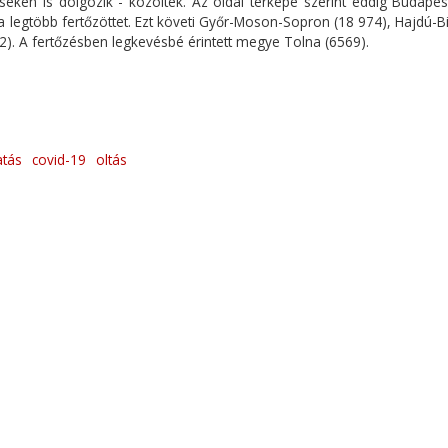
eken is dolgozik - közölték. Az oldal térképe szerint eddig Budapes
a legtöbb fertőzöttet. Ezt követi Győr-Moson-Sopron (18 974), Hajdú-B
. A fertőzésben legkevésbé érintett megye Tolna (6569).
atás
covid-19
oltás