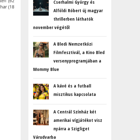
ten (62
Cserhalmi György és
ihar (18
Alföldi Róbert új magyar
thrillerben láthatók
november végétől
A Bledi Nemzetközi
Filmfesztivál, a Kino Bled
versenyprogramjában a
Mommy Blue
A kávé és a futball
misztikus kapcsolata
A Centrál Színház két
amerikai vígjátékot visz
nyárra a Szigliget
Várudvarba