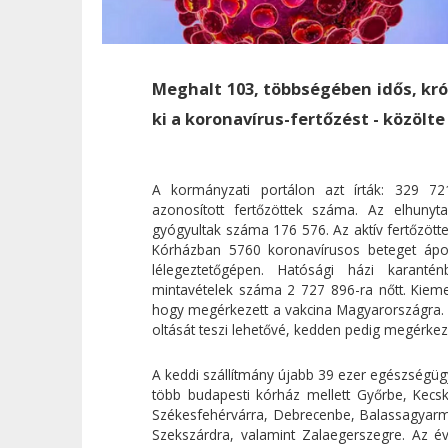
Meghalt 103, többségében idős, kr
ki a koronavírus-fertőzést - közölt
A kormányzati portálon azt írták: 329 7
azonosított fertőzöttek száma. Az elhunyt
gyógyultak száma 176 576. Az aktív fertőzött
Kórházban 5760 koronavírusos beteget ápo
lélegeztetőgépen. Hatósági házi karant
mintavételek száma 2 727 896-ra nőtt. Kiemel
hogy megérkezett a vakcina Magyarországra. 
oltását teszi lehetővé, kedden pedig megérke
A keddi szállítmány újabb 39 ezer egészségügyi
több budapesti kórház mellett Győrbe, Kecsk
Székesfehérvárra, Debrecenbe, Balassagyarm
Szekszárdra, valamint Zalaegerszegre. Az é