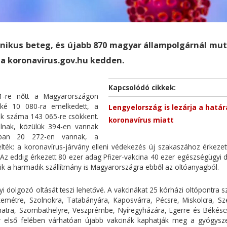
ónikus beteg, és újabb 870 magyar állampolgárnál mu
e a koronavirus.gov.hu kedden.
Kapcsolódó cikkek:
21-re nőtt a Magyarországon
aké 10 080-ra emelkedett, a
Lengyelország is lezárja a határ
ek száma 143 065-re csökkent.
koronavírus miatt
lnak, közülük 394-en vannak
énban 20 272-en vannak, a
ték: a koronavírus-járvány elleni védekezés új szakaszához érkezett
Az eddig érkezett 80 ezer adag Pfizer-vakcina 40 ezer egészségügyi 
zik a harmadik szállítmány is Magyarországra ebből az oltóanyagból.
 dolgozó oltását teszi lehetővé. A vakcinákat 25 kórházi oltópontra szá
emétre, Szolnokra, Tatabányára, Kaposvárra, Pécsre, Miskolcra, Sz
atra, Szombathelyre, Veszprémbe, Nyíregyházára, Egerre és Békésc
v első felében várhatóan újabb vakcinák kaphatják meg a gyógysze