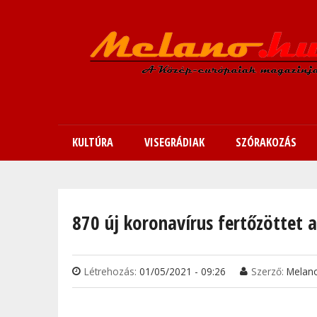
KULTÚRA
VISEGRÁDIAK
SZÓRAKOZÁS
Jelenlegi hely
870 új koronavírus fertőzöttet 
Létrehozás:
01/05/2021 - 09:26
Szerző:
Melan