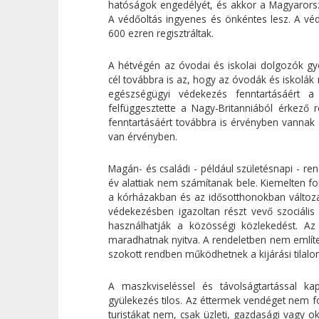
hatóságok engedélyét, és akkor a Magyarors
A védőoltás ingyenes és önkéntes lesz. A vé
600 ezren regisztráltak.
A hétvégén az óvodai és iskolai dolgozók gy
cél továbbra is az, hogy az óvodák és iskolá
egészségügyi védekezés fenntartásáért a
felfüggesztette a Nagy-Britanniából érkező r
fenntartásáért továbbra is érvényben vannak a
van érvényben.
Magán- és családi - például születésnapi - 
év alattiak nem számítanak bele. Kiemelten fo
a kórházakban és az idősotthonokban változat
védekezésben igazoltan részt vevő szociális 
használhatják a közösségi közlekedést. Az
maradhatnak nyitva. A rendeletben nem említet
szokott rendben működhetnek a kijárási tilalom
A maszkviseléssel és távolságtartással ka
gyülekezés tilos. Az éttermek vendéget nem fog
turistákat nem, csak üzleti, gazdasági vagy 