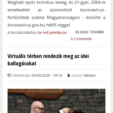
Meghalt nyolc krónikus beteg, és 21-gyel, 3284-re
emelkedett az azonosított koronavírus-
fertőzöttek száma Magyarországon - közölte a
koronavirus.gov.hu hétfő reggel.
OLVASS TOVÁBB
TOV
A hozzászóláshoz
be kell jelentkezni
CSÖK
0 Comments
KORO
ÚJO
Virtuális térben rendezik meg az idei
REGI
ballagásokat
BETE
TAR
Létrehozás:
04/30/2020 - 09:16
Szerző:
Melano
KAP