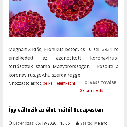
Meghalt 2 idős, krónikus beteg, és 10-zel, 3931-re
emelkedett az azonosított koronavírus-
fertőzöttek száma Magyarországon - közölte a
koronavirus.gov.hu szerda reggel.
OLVASS TOVÁBB
TÍZ Ú
A hozzászóláshoz
be kell jelentkezni
KORO
0 Comments
FERT
REGI
Így változik az élet mától Budapesten
IDEH
TAR
Létrehozás:
05/18/2020 - 16:05
Szerző:
Melano
KAP