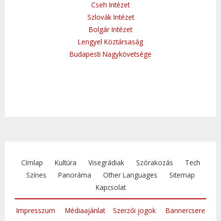
Cseh Intézet
Szlovák Intézet
Bolgár Intézet
Lengyel Köztársaság
Budapesti Nagykövetsége
Címlap
Kultúra
Visegrádiak
Szórakozás
Tech
Színes
Panoráma
Other Languages
Sitemap
Kapcsolat
Impresszum
Médiaajánlat
Szerzői jogok
Bannercsere