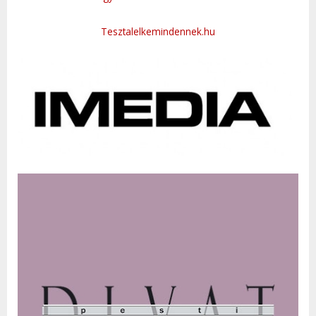
Tesztalelkemindennek.hu