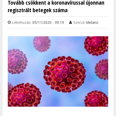
Tovább csökkent a koronavírussal újonnan
HATÁ
regisztrált betegek száma
TAR
KAP
Létrehozás:
05/11/2020 - 09:19
Szerző:
Melano