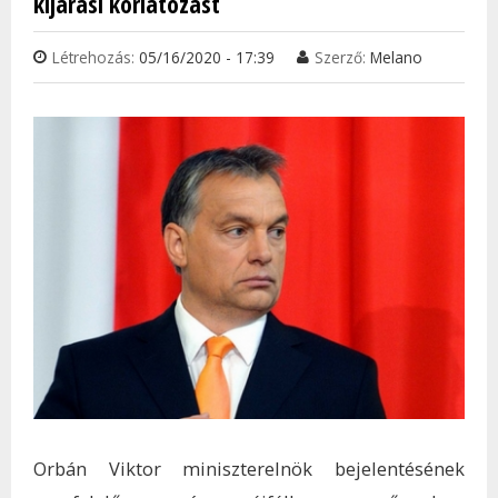
kijárási korlátozást
TAR
KAP
Létrehozás:
05/16/2020 - 17:39
Szerző:
Melano
Orbán Viktor miniszterelnök bejelentésének