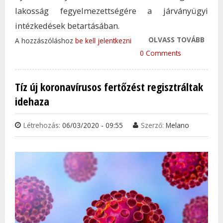
lakosság fegyelmezettségére a járványügyi
intézkedések betartásában.
OLVASS TOVÁBB
KIDE
A hozzászóláshoz
be kell jelentkezni
MENN
0 Comments
OLT
KÖTÖ
Tíz új koronavírusos fertőzést regisztráltak
MAG
idehaza
KOR
TAR
Létrehozás:
06/03/2020 - 09:55
Szerző:
Melano
KAP