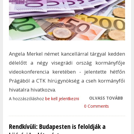
Angela Merkel német kancellárral tárgyal kedden
délelőtt a négy visegrádi ország kormányfője
videokonferencia keretében - jelentette hétfőn
Prágából a CTK hírügynökség a cseh kormányfői
hivatalra hivatkozva.
OLVASS TOVÁBB
ANGE
A hozzászóláshoz
be kell jelentkezni
MERK
0 Comments
FOG
TANÁ
Rendkívüli: Budapesten is feloldják a
V4-E