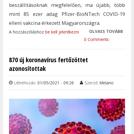
beszállításoknak megfelelően, ma újabb, több
mint 85 ezer adag Pfizer-BioNTech COVID-19
elleni vakcina érkezett Magyarországra.
OLVASS TOVÁBB
KEDD
A hozzászóláshoz
be kell jelentkezni
PFIZE
0 Comments
BION
VAKC
870 új koronavírus fertőzöttet
ÉRKE
azonosítottak
HAZ
TAR
Létrehozás:
01/05/2021 - 09:26
Szerző:
Melano
KAP