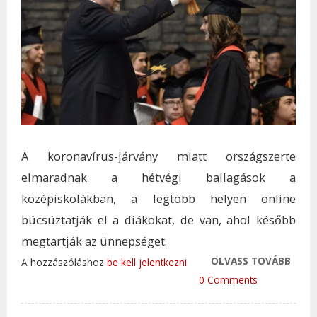
A koronavírus-járvány miatt országszerte
elmaradnak a hétvégi ballagások a
középiskolákban, a legtöbb helyen online
búcsúztatják el a diákokat, de van, ahol később
megtartják az ünnepséget.
OLVASS TOVÁBB
VIRT
A hozzászóláshoz
be kell jelentkezni
TÉRB
0 Comments
REND
AZ ID