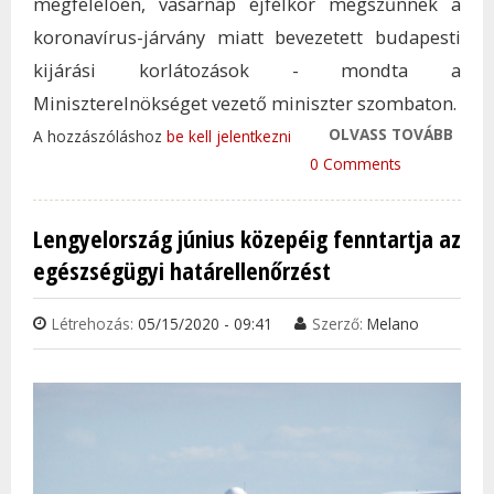
megfelelően, vasárnap éjfélkor megszűnnek a
koronavírus-járvány miatt bevezetett budapesti
kijárási korlátozások - mondta a
Miniszterelnökséget vezető miniszter szombaton.
OLVASS TOVÁBB
REND
A hozzászóláshoz
be kell jelentkezni
BUDA
0 Comments
FELO
KIJÁR
Lengyelország június közepéig fenntartja az
KORL
egészségügyi határellenőrzést
TAR
KAP
Létrehozás:
05/15/2020 - 09:41
Szerző:
Melano