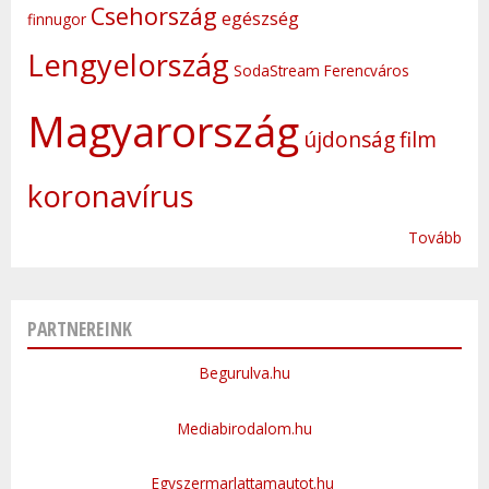
Csehország
egészség
finnugor
Lengyelország
SodaStream
Ferencváros
Magyarország
újdonság
film
koronavírus
Tovább
PARTNEREINK
Begurulva.hu
Mediabirodalom.hu
Egyszermarlattamautot.hu