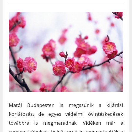
Mától Budapesten is megszűnik a kijárási
korlátozás, de egyes védelmi óvintézkedések
továbbra is megmaradnak. Vidéken már a
vendéglátóhelyek belső tereit is megnyithatják a