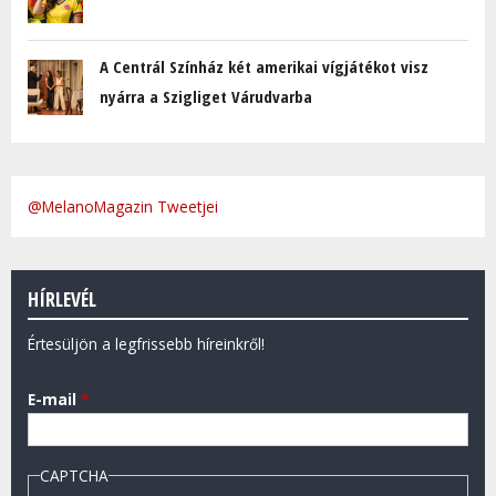
A Centrál Színház két amerikai vígjátékot visz
nyárra a Szigliget Várudvarba
@MelanoMagazin Tweetjei
HÍRLEVÉL
Értesüljön a legfrissebb híreinkről!
E-mail
*
CAPTCHA