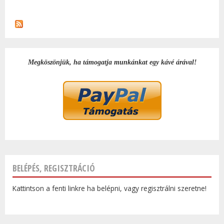
BALL
TAR
KAP
Megköszönjük, ha támogatja munkánkat egy kávé árával!
BELÉPÉS, REGISZTRÁCIÓ
Kattintson a fenti linkre ha belépni, vagy regisztrálni szeretne!