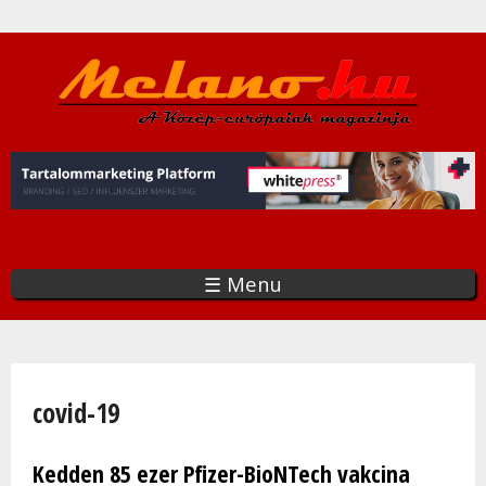
Ugrás
a
tartalomra
☰ Menu
Jelenlegi hely
covid-19
Kedden 85 ezer Pfizer-BioNTech vakcina