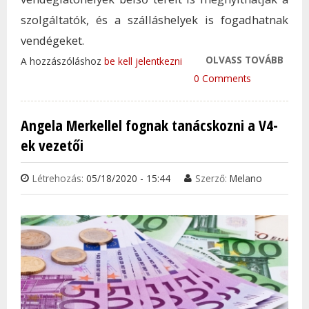
szolgáltatók, és a szálláshelyek is fogadhatnak
vendégeket.
OLVASS TOVÁBB
ÍGY 
A hozzászóláshoz
be kell jelentkezni
ÉLET
0 Comments
BUDA
TAR
Angela Merkellel fognak tanácskozni a V4-
KAP
ek vezetői
Létrehozás:
05/18/2020 - 15:44
Szerző:
Melano