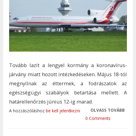
Tovább lazít a lengyel kormány a koronavírus-
járvány miatt hozott intézkedéseken. Május 18-tól
megnyílnak az éttermek, a fodrászatok az
egészségügyi szabályok betartása mellett. A
határellenőrzés június 12-ig marad.
OLVASS TOVÁBB
LENG
A hozzászóláshoz
be kell jelentkezni
JÚNI
0 Comments
FENN
EGÉS