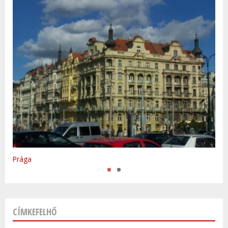
Varsó
Prága
CÍMKEFELHŐ