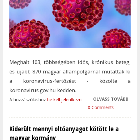
Meghalt 103, többségében idős, krónikus beteg,
és újabb 870 magyar állampolgárnál mutatták ki
a koronavírus-fertőzést - közölte a
koronavirus.gov.hu kedden.
OLVASS TOVÁBB
870 Ú
A hozzászóláshoz
be kell jelentkezni
KORO
0 Comments
FERT
AZON
Kiderült mennyi oltóanyagot kötött le a
TAR
magyar kormány
KAP