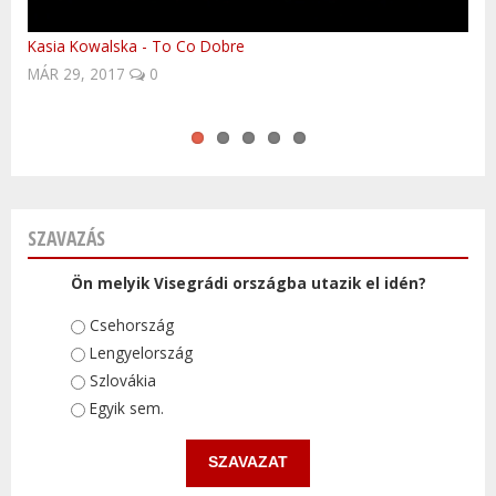
Kasia Kowalska - To Co Dobre
Nohavica - Ostravo
Easy to be finished?
Történelmi személyek, akik meghatározták a lengyel és a
Evanescence - Weight Of The World (Budapest, 18 of June
MÁR 29, 2017
magyar történelemet is
2012) LIVE
0
SZAVAZÁS
Ön melyik Visegrádi országba utazik el idén?
Választások
Csehország
Lengyelország
Szlovákia
Egyik sem.