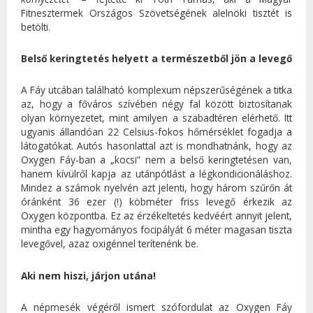
Fitnesztermek Országos Szövetségének alelnöki tisztét is
betölti.
Belső keringtetés helyett a természetből jön a levegő
A Fáy utcában található komplexum népszerűségének a titka
az, hogy a főváros szívében négy fal között biztosítanak
olyan környezetet, mint amilyen a szabadtéren elérhető. Itt
ugyanis állandóan 22 Celsius-fokos hőmérséklet fogadja a
látogatókat. Autós hasonlattal azt is mondhatnánk, hogy az
Oxygen Fáy-ban a „kocsi” nem a belső keringtetésen van,
hanem kívülről kapja az utánpótlást a légkondicionáláshoz.
Mindez a számok nyelvén azt jelenti, hogy három szűrőn át
óránként 36 ezer (!) köbméter friss levegő érkezik az
Oxygen központba. Ez az érzékeltetés kedvéért annyit jelent,
mintha egy hagyományos focipályát 6 méter magasan tiszta
levegővel, azaz oxigénnel terítenénk be.
Aki nem hiszi, járjon utána!
A népmesék végéről ismert szófordulat az Oxygen Fáy