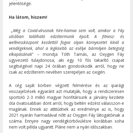
jelentősége.
Ha látom, hiszem!
„Még a Covid-vírusnak híre-hamva sem volt, amikor a Fáy
utcában található edzőtermünk épült. A fitnesz- és
wellnessközpont kezdettől fogva olyan környezetet kínál a
vendégeknek, ahol a legkisebb az esélye bármilyen betegség
elkapásának
” – mondja Tóth Tamás, az Oxygen Fáy
ügyvezető tulajdonosa, aki egy 10 fős takarító csapat
segítségével napi 24 órában gondoskodik arról, hogy ne
csak az edzőterem nevében szerepeljen az oxigén.
A cég saját körben végzett felmérése és az iparági
visszajelzések egyaránt azt mutatják, hogy a rendszeresen
sportoló 2-3 millió magyar honfitársunk a járvány kezdete
óta óvatosabban dönt arról, hogy beltéri edzést válasszon-e
magának. Ennek az attitűdnek az eredménye az is, hogy
2021 nyarán harmadával nőtt az Oxygen Fáy látogatóinak a
száma. Ennyire nagy vendégkörbővülésre korábban soha
nem volt példa ugyanitt. Pláne nem a nyári időszakban.