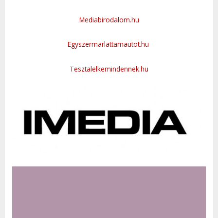
Mediabirodalom.hu
Egyszermarlattamautot.hu
Tesztalelkemindennek.hu