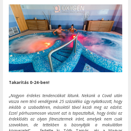
Takarítás 0-24-ben!
„
Nagyon érdekes tendenciákat látunk. Nekünk a Covid után
vissza nem térő vendégeink 25 százaléka úgy nyilatkozott, hogy
inkább a szabadtéren, másoktól távol kezdi meg az edzést.
Ezzel párhuzamosan viszont azt is tapasztaltuk, hogy óriási az
érdeklődés az olyan fitnesztermek iránt, amelyek nem csak
szavakban, de tettekben is bizonyítják a makulátlan
környezetet
” – fejtette ki Tóth Tamás, aki a Magyar