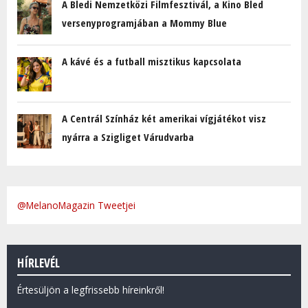
A Bledi Nemzetközi Filmfesztivál, a Kino Bled
versenyprogramjában a Mommy Blue
A kávé és a futball misztikus kapcsolata
A Centrál Színház két amerikai vígjátékot visz
nyárra a Szigliget Várudvarba
@MelanoMagazin Tweetjei
HÍRLEVÉL
Értesüljön a legfrissebb híreinkről!