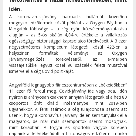
idén.
A koronavírus-járvány harmadik hullámát követően
megnyitó edzőtermek közül például az Oxygen Fáy-ban a
látogatók többsége – a cég nyári közvélemény-kutatása
alapján – az 5-ös skálán 4,84-re értékelte a vállalkozás
egészségügyi biztonsággal kapcsolatos törekvéseit. A 3 ezer
négyzetméteres komplexum látogatói közül 422-en a
helyszínen formáltak véleményt az Oxygen
járványmegelőzési törekvéseiről, az e-mailben
visszajelzőkkel együtt közel 90 százalék feletti mutatóval
ismerve el a cég Covid-politikáját.
Angyalföld legnagyobb fitneszcentrumában a „békeidőkben”
11 ezer fő fordul meg. Covid-járvány ide vagy oda, idén
nyáron is arányosan csaknem annyian látogattak el a heti 83
csoportos órát kínáló intézménybe, mint 2019-ben
ugyanekkor. A fenti számok a cég tulajdonosa szerint azt
üzenik, hogy a koronavírus-járvány idején sem tunyultak el a
magyarok, de már más szempontok szerint mozognak,
mint korábban. A fogyni és sportolni vágyók körében
napjainkra felértékelődött a biztonságos edzőtermi munka