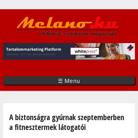
Ugrás
a
tartalomra
☰ Menu
Jelenlegi hely
A biztonságra gyúrnak szeptemberben
a fitnesztermek látogatói