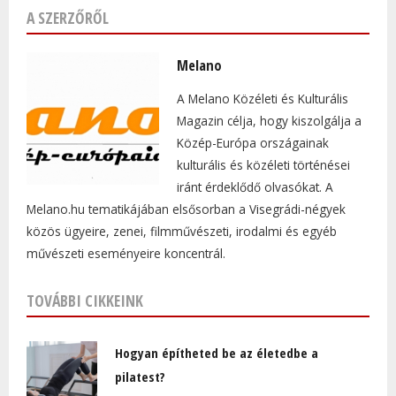
A SZERZŐRŐL
Melano
A Melano Közéleti és Kulturális
Magazin célja, hogy kiszolgálja a
Közép-Európa országainak
kulturális és közéleti történései
iránt érdeklődő olvasókat. A
Melano.hu tematikájában elsősorban a Visegrádi-négyek
közös ügyeire, zenei, filmművészeti, irodalmi és egyéb
művészeti eseményeire koncentrál.
TOVÁBBI CIKKEINK
Hogyan építheted be az életedbe a
pilatest?