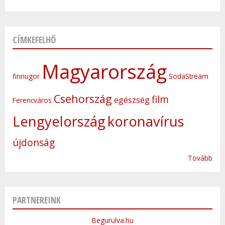
CÍMKEFELHŐ
Magyarország
finnugor
SodaStream
Csehország
film
egészség
Ferencváros
Lengyelország
koronavírus
újdonság
Tovább
PARTNEREINK
Begurulva.hu