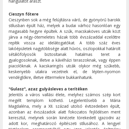
hangulatot áraszt.
Cieszyn főtere
Cieszynben sok a még felújításra váró, de gyönyörű barokk
stílusban épült ház, melyek a budai várhoz hasonlóan egy
magasabb hegyre épültek. A szűk, macskaköves utcák közt
járva a négy-ötemeletes házak több évszázaddal ezelőttre
repítik vissza az idelátogatókat. A több száz éves
lakóépületek nagytöbbsége alatt hűvös, oszlopokkal határolt
sétálófolyosók biztosítanak hatalmas teret a
gyalogosoknak, illetve a kávéházi teraszoknak, vagy éppen
piacolóknak. A kacskaringós utcák olykor még szűkebb,
keskenyebb utakra vezetnek el, de lépten-nyomon
vendéglőkre, illetve éttermekre bukkanhatunk.
"Gulasz", azaz gulyásleves a terítéken
Jelentős a város vallási élete, melyhez számos szép kort
megélt templom köthető. Legjelentősebb a Mária
Magdaléna, mely a XII. század utolsó évtizedeiben épült,
azonban az évszázadok alatt fokozatos fejlődésen ment
keresztül, melynek során kinézete törekedett igazodni az
adott kor, meghatározó építészeti stílusához. A lengyel