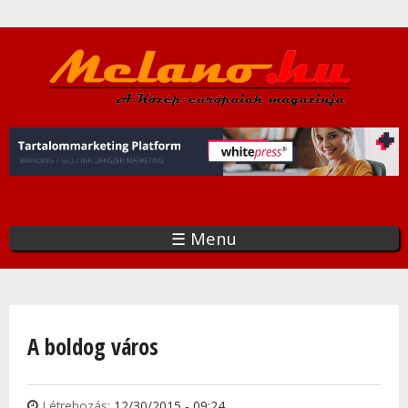
Ugrás
a
tartalomra
☰ Menu
Jelenlegi hely
A boldog város
Létrehozás:
12/30/2015 - 09:24