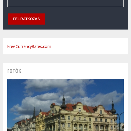
FreeCurrencyRates.com
FOTÓK