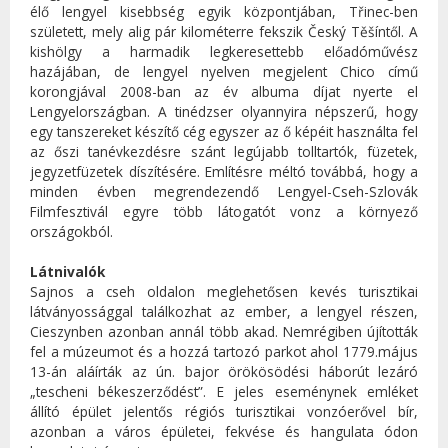
élő lengyel kisebbség egyik központjában, Třinec-ben
született, mely alig pár kilométerre fekszik Český Těšíntől. A
kishölgy a harmadik legkeresettebb előadóművész
hazájában, de lengyel nyelven megjelent Chico című
korongjával 2008-ban az év albuma díjat nyerte el
Lengyelországban. A tinédzser olyannyira népszerű, hogy
egy tanszereket készítő cég egyszer az ő képéit használta fel
az őszi tanévkezdésre szánt legújabb tolltartók, füzetek,
jegyzetfüzetek díszítésére. Említésre méltó továbbá, hogy a
minden évben megrendezendő Lengyel-Cseh-Szlovák
Filmfesztivál egyre több látogatót vonz a környező
országokból.
Látnivalók
Sajnos a cseh oldalon meglehetősen kevés turisztikai
látványossággal találkozhat az ember, a lengyel részen,
Cieszynben azonban annál több akad. Nemrégiben újították
fel a múzeumot és a hozzá tartozó parkot ahol 1779.május
13-án aláírták az ún. bajor örökösödési háborút lezáró
„tescheni békeszerződést”. E jeles eseménynek emléket
állító épület jelentős régiós turisztikai vonzóerővel bír,
azonban a város épületei, fekvése és hangulata ódon