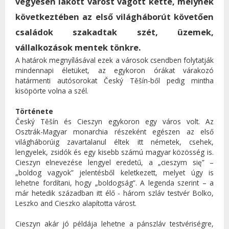
vegyesen lakott várost vágott ketté, melynek
következtében az első világháborút követően
családok szakadtak szét, üzemek,
vállalkozások mentek tönkre.
A határok megnyílásával ezek a városok csendben folytatják
mindennapi életüket, az egykoron órákat várakozó
határmenti autósorokat Český Těšín-ből pedig mintha
kisöpörte volna a szél.
Története
Český Těšín és Cieszyn egykoron egy város volt. Az
Osztrák-Magyar monarchia részeként egészen az első
világháborúig zavartalanul éltek itt németek, csehek,
lengyelek, zsidók és egy kisebb számú magyar közösség is.
Cieszyn elnevezése lengyel eredetű, a „cieszym się” –
„boldog vagyok” jelentésből keletkezett, melyet úgy is
lehetne fordítani, hogy „boldogság”. A legenda szerint – a
már hetedik században itt élő - három szláv testvér Bolko,
Leszko and Cieszko alapította várost.
Cieszyn akár jó példája lehetne a pánszláv testvériségre,