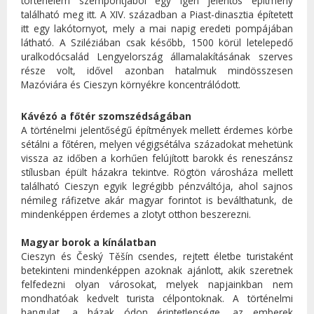
történelem szempontjából egy igen jelentős építmény
található meg itt. A XIV. században a Piast-dinasztia építetett
itt egy lakótornyot, mely a mai napig eredeti pompájában
látható. A Sziléziában csak később, 1500 körül letelepedő
uralkodócsalád Lengyelország államalakításának szerves
része volt, idővel azonban hatalmuk mindösszesen
Mazóviára és Cieszyn környékre koncentrálódott.
Kávézó a főtér szomszédságában
A történelmi jelentőségű építmények mellett érdemes körbe
sétálni a főtéren, melyen végigsétálva századokat mehetünk
vissza az időben a korhűen felújított barokk és reneszánsz
stílusban épült házakra tekintve. Rögtön városháza mellett
található Cieszyn egyik legrégibb pénzváltója, ahol sajnos
némileg ráfizetve akár magyar forintot is beválthatunk, de
mindenképpen érdemes a zlotyt otthon beszerezni.
Magyar borok a kínálatban
Cieszyn és Český Těšín csendes, rejtett életbe turistaként
betekinteni mindenképpen azoknak ajánlott, akik szeretnek
felfedezni olyan városokat, melyek napjainkban nem
mondhatóak kedvelt turista célpontoknak. A történelmi
hangulat, a házak ódon érintetlensége, az emberek