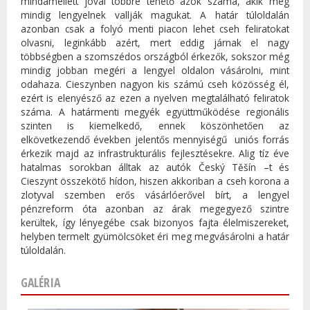
mindamellett jóval többre tehető azok száma, akik még
mindig lengyelnek vallják magukat. A határ túloldalán
azonban csak a folyó menti piacon lehet cseh feliratokat
olvasni, leginkább azért, mert eddig járnak el nagy
többségben a szomszédos országból érkezők, sokszor még
mindig jobban megéri a lengyel oldalon vásárolni, mint
odahaza. Cieszynben nagyon kis számú cseh közösség él,
ezért is elenyésző az ezen a nyelven megtalálható feliratok
száma. A határmenti megyék együttműködése regionális
szinten is kiemelkedő, ennek köszönhetően az
elkövetkezendő években jelentős mennyiségű uniós forrás
érkezik majd az infrastrukturális fejlesztésekre. Alig tíz éve
hatalmas sorokban álltak az autók Český Těšín –t és
Cieszynt összekötő hídon, hiszen akkoriban a cseh korona a
zlotyval szemben erős vásárlóerővel bírt, a lengyel
pénzreform óta azonban az árak megegyező szintre
kerültek, így lényegébe csak bizonyos fajta élelmiszereket,
helyben termelt gyümölcsöket éri meg megvásárolni a határ
túloldalán.
GALÉRIA