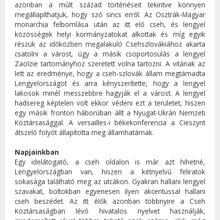
azonban a múlt század történéseit tekintve könnyen
megállapíthatjuk, hogy szó sincs erről. Az Osztrák-Magyar
monarchia felbomlása után az itt elő cseh, és lengyel
közösségek helyi kormányzatokat alkottak és míg egyik
részük az időközben megalakuló Csehszlovákiához akarta
csatolni a várost, úgy a másik csoportosulás a lengyel
Zaolzie tartományhoz szeretett volna tartozni. A vitának az
lett az eredménye, hogy a cseh-szlovák állam megtámadta
Lengyelországot és arra kényszerítette, hogy a lengyel
lakosok minél messzebbre hagyják el a várost. A lengyel
hadsereg képtelen volt ekkor védeni ezt a területet, hiszen
egy másik fronton háborúban állt a Nyugat-Ukrán Nemzeti
Köztársasággal. A versailles-i békekonferencia a Cieszynt
átszelő folyót állapította meg államhatárnak.
Napjainkban
Egy idelátogató, a cseh oldalon is már azt hihetné,
Lengyelországban van, hiszen a kétnyelvű feliratok
sokasága található meg az utcákon. Gyakran hallani lengyel
szavakat, boltokban egyenesen ilyen akcentussal hallani
cseh beszédet. Az itt élők azonban többnyire a Cseh
Köztársaságban lévő hivatalos nyelvet használják,