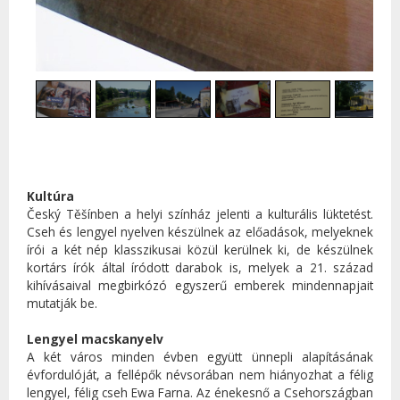
1
/
7
Kultúra
Český Těšínben a helyi színház jelenti a kulturális lüktetést.
Cseh és lengyel nyelven készülnek az előadások, melyeknek
írói a két nép klasszikusai közül kerülnek ki, de készülnek
kortárs írók által íródott darabok is, melyek a 21. század
kihívásaival megbirkózó egyszerű emberek mindennapjait
mutatják be.
Lengyel macskanyelv
A két város minden évben együtt ünnepli alapításának
évfordulóját, a fellépők névsorában nem hiányozhat a félig
lengyel, félig cseh Ewa Farna. Az énekesnő a Csehországban