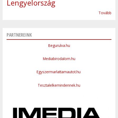
Lengyelország
Tovább
PARTNEREINK
Begurulva.hu
Mediabirodalom.hu
Egyszermarlattamautot.hu
Tesztalelkemindennek.hu