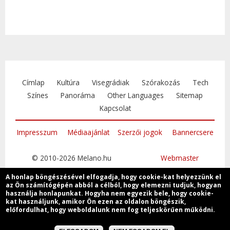
Címlap
Kultúra
Visegrádiak
Szórakozás
Tech
Színes
Panoráma
Other Languages
Sitemap
Kapcsolat
Impresszum
Médiaajánlat
Szerzői jogok
Bannercsere
© 2010-2026 Melano.hu
Webmaster
A honlap böngészésével elfogadja, hogy cookie-kat helyezzünk el
az Ön számítógépén abból a célból, hogy elemezni tudjuk, hogyan
használja honlapunkat. Hogyha nem egyezik bele, hogy cookie-
kat használjunk, amikor Ön ezen az oldalon böngészik,
Csatlakozzon
előfordulhat, hogy weboldalunk nem fog teljeskörűen működni.