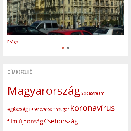
Varsó
Prága
CÍMKEFELHŐ
Magyarország
SodaStream
koronavírus
egészség
Ferencváros
finnugor
Csehország
film
újdonság