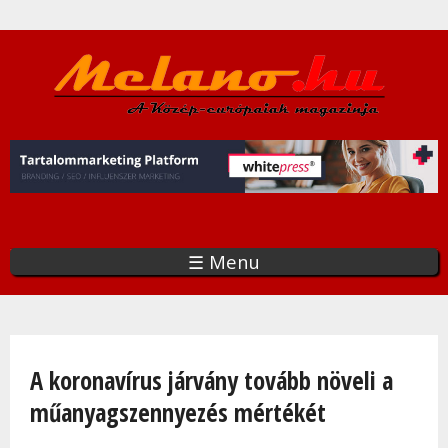
Ugrás
a
tartalomra
☰ Menu
Jelenlegi hely
A koronavírus járvány tovább növeli a
műanyagszennyezés mértékét