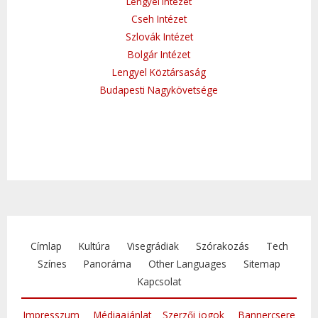
Lengyel Intézet
Cseh Intézet
Szlovák Intézet
Bolgár Intézet
Lengyel Köztársaság
Budapesti Nagykövetsége
Címlap
Kultúra
Visegrádiak
Szórakozás
Tech
Színes
Panoráma
Other Languages
Sitemap
Kapcsolat
Impresszum
Médiaajánlat
Szerzői jogok
Bannercsere