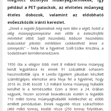
például a PET-palackok, az elviteles műanyag
ételes dobozok, valamint az eldobható
evőeszközök iránti kereslet.
„
Ennek a negatív folyamatnak még nem látni a végét, holott a
világ műanyagszennyezése már előtte is katasztrofális
méreteket öltött. Saját használatú, többször használatos
kulacsokkal jelentős mértékben csökkenthető lenne a
szennyezés”
– hívta fel a figyelmet Széll-Szőke Krisztina, a
SodaStream termékmenedzsere.
1950 óta a világon több mint 8 milliárd tonna műanyag
került legyártásra és ennek 91 százalékát sohasem
hasznosították újra. A Leedsi Egyetem júliusban készített
számítógépes elemzése arra hívja fel a figyelmet, hogy
2016 és 2040 között 1,3 milliárd tonna műanyag hulladék
kerülhet ki a természetbe. Ezen a téren a 24. órában
vagyunk, hiszen azonnali beavatkozás esetén is legalább
710 millió tonna műanyaghulladék keletkezhet az előbb
említett periódusban. Ennek nagyobb része szárazföldön
(460 millió tonna), kisebb része (250 tonna) folyókban,