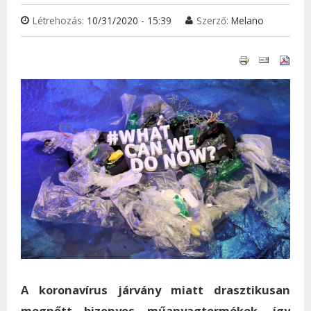
Létrehozás:
10/31/2020 - 15:39
Szerző:
Melano
A koronavírus járvány miatt drasztikusan
megnőtt bizonyos műanyagtermékek, így