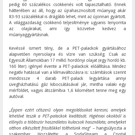
pedig 60 százalékos csökkenés volt tapasztalható. Ennek
hátterében az áll, hogy az újrahasznosított műanyag akár
83-93 százalékkal is drágább lehet, mint az újonnan gyártott.
A világgazdaság csökkenő teljesítménye ugyanis lenyomta
az olajárakat, ami így közvetve kedvez a
műanyaggyártásnak.
Kevéssé ismert tény, de a PET-palackok gyártásához
alapvetően nyersolajra és vízre van szükség. Csak az
Egyesült Államokban 17 millió hordónyi olajat (egy hordó kb.
160 liter) igényel évente a PET-palackok előállítása. Mindez
negatív hatással van a klímaváltozásra is: számítások szerint
mindössze 4 darab PET-palack legyártása annyi
üvegházhatású gáz kibocsátásával jár, mintha valaki egy
mérföldet, vagyis átszámítva 1,6 kilométert tenne meg egy
autóval.
„
Éppen ezért célszerű olyan megoldásokat keresni, amelyek
lehetővé teszik a PET-palackok kiváltását. Higiéniai okokból is
előnyős a többször használatos kulacsok használata, amelyeket
otthon elkészített frissítőkkel tölthetünk meg
” – hangsúlyozta a
szakember. Hozzátette: a SodaStream a Crystal