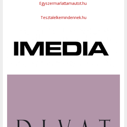
Egyszermarlattamautot.hu
Tesztalelkemindennek.hu