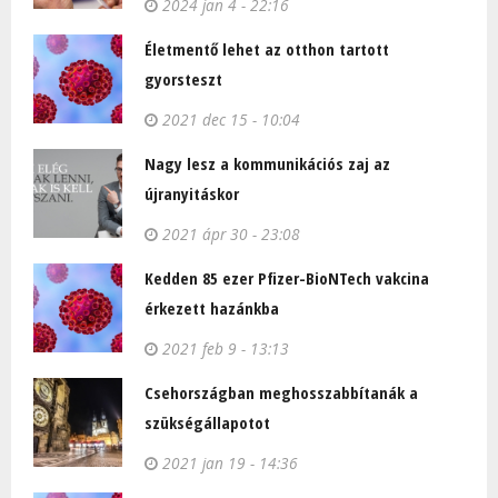
2024 jan 4 - 22:16
Életmentő lehet az otthon tartott
gyorsteszt
2021 dec 15 - 10:04
Nagy lesz a kommunikációs zaj az
újranyitáskor
2021 ápr 30 - 23:08
Kedden 85 ezer Pfizer-BioNTech vakcina
érkezett hazánkba
2021 feb 9 - 13:13
Csehországban meghosszabbítanák a
szükségállapotot
2021 jan 19 - 14:36