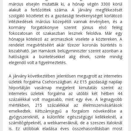
március elsején mutatták ki, a hónap végén 3300 körül
alakult a fertőzöttek száma. A járvány megfékezését
szolgáló közéletet és a gazdasági tevékenységet korlátozó
intézkedések március közepétől vannak érvényben, és a
kormány forgatókönyve szerint június első feléig
fokozatosan öt szakaszban lesznek feloldva. Már egy
hónapja kötelező az arcmaszkok viselete a köztereken. A
rendelet megsértéséért akár tízezer koronás büntetés is
kiszabható. Jan Hamácek belügyminiszter szerint azonban a
hatóságok a büntetésekkel alig élnek, szinte mindig
elegendő volt a figyelmeztetés.
A járvány következtében jelentősen megugrott az internetes
üzletek forgalma Csehországban. Az E15 gazdasági napilap
hírportálján vasárnap megjelent kimutatás szerint az
internetes üzletek forgalma az utóbbi két hétben 44
százalékkal volt magasabb, mint egy éve. A legnagyobb
mértékben, 215 százalékkal az élelmiszervásárlások
emelkedtek. Kétszámjegyű a forgalom növekedése a
gyógyszereknél, a különféle egészségügyi kellékeknél, a
számítógépeknél, a webkameráknál, de a szeszes italoknál
is. Ez utóbbiak eladása éves összehasonlításban most