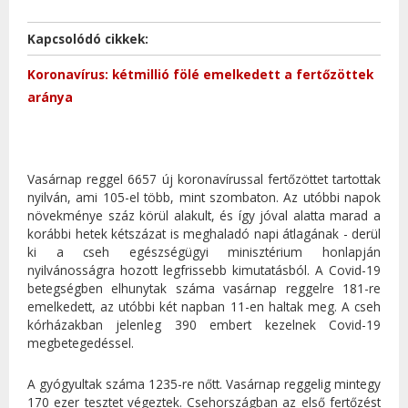
Kapcsolódó cikkek:
Koronavírus: kétmillió fölé emelkedett a fertőzöttek
aránya
Vasárnap reggel 6657 új koronavírussal fertőzöttet tartottak
nyilván, ami 105-el több, mint szombaton. Az utóbbi napok
növekménye száz körül alakult, és így jóval alatta marad a
korábbi hetek kétszázat is meghaladó napi átlagának - derül
ki a cseh egészségügyi minisztérium honlapján
nyilvánosságra hozott legfrissebb kimutatásból. A Covid-19
betegségben elhunytak száma vasárnap reggelre 181-re
emelkedett, az utóbbi két napban 11-en haltak meg. A cseh
kórházakban jelenleg 390 embert kezelnek Covid-19
megbetegedéssel.
A gyógyultak száma 1235-re nőtt. Vasárnap reggelig mintegy
170 ezer tesztet végeztek. Csehországban az első fertőzést