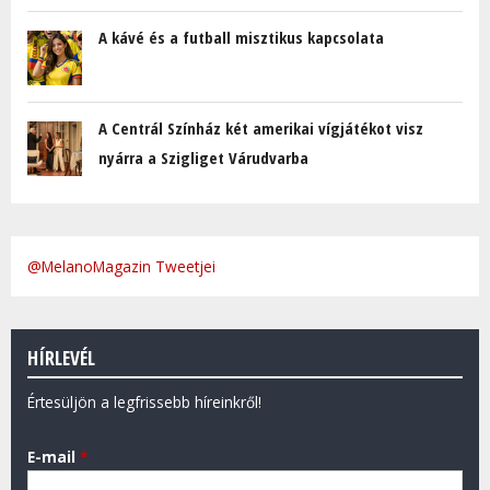
A kávé és a futball misztikus kapcsolata
A Centrál Színház két amerikai vígjátékot visz
nyárra a Szigliget Várudvarba
@MelanoMagazin Tweetjei
HÍRLEVÉL
Értesüljön a legfrissebb híreinkről!
E-mail
*