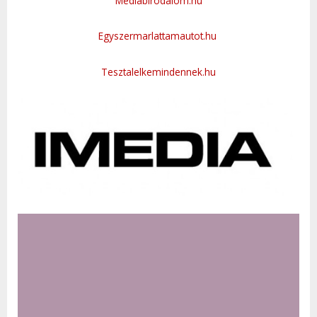
Mediabirodalom.hu
Egyszermarlattamautot.hu
Tesztalelkemindennek.hu