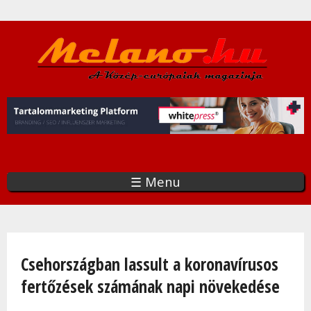
Ugrás
a
tartalomra
☰ Menu
Jelenlegi hely
Csehországban lassult a koronavírusos
fertőzések számának napi növekedése