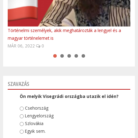
Történelmi személyek, akik meghatározták a lengyel és a
Meghalt a Kisvakond atyja, Zdenek Miler - ČeskéNoviny.cz.
Baba blues
Polish Anthem by Hungarian FolkEmbassy
Kasia Kowalska - To Co Dobre
magyar történelemet is
NOV 16, 2015
0
MÁR 06, 2022
0
SZAVAZÁS
Ön melyik Visegrádi országba utazik el idén?
Választások
Csehország
Lengyelország
Szlovákia
Egyik sem.