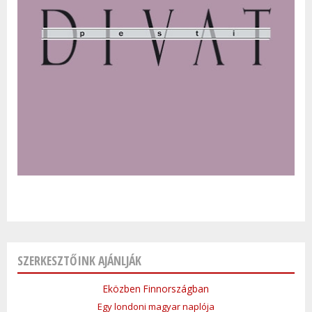
SZERKESZTŐINK AJÁNLJÁK
Eközben Finnországban
Egy londoni magyar naplója