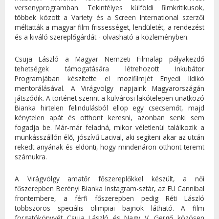
versenyprogramban. Tekintélyes külföldi filmkritikusok,
többek között a Variety és a Screen International szerzői
méltatták a magyar film frissességet, lendületét, a rendezést
és a kiváló szereplőgárdát - olvasható a közleményben.
Csuja László a Magyar Nemzeti Filmalap pályakezdő
tehetségek támogatására létrehozott Inkubátor
Programjában készítette el mozifilmjét Enyedi Ildikó
mentorálásával. A Virágvölgy napjaink Magyarországán
játszódik. A történet szerint a külvárosi lakótelepen unatkozó
Bianka hirtelen felindulásból ellop egy csecsemőt, majd
kénytelen apát és otthont keresni, azonban senki sem
fogadja be. Már-már feladná, mikor véletlenül találkozik a
munkásszállón élő, jószívű Lacival, aki segíteni akar az utcán
rekedt anyának és eldönti, hogy mindenáron otthont teremt
számukra.
A Virágvölgy amatőr főszereplőkkel készült, a női
főszerepben Berényi Bianka Instagram-sztár, az EU Cannibal
frontembere, a férfi főszerepben pedig Réti László
többszörös speciális olimpiai bajnok látható. A film
forgatókönyvét Csuja László és Nagy V. Gergő közösen