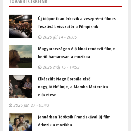
TOVÁBBI CIKKEINK
Új időpontban érkezik a veszprémi filmes
fesztivál: visszatér a Filmpiknik
2026 júl 14 - 20:05
Magyarországon élő kínai rendező filmje
kerül hamarosan a mozikba
2026 máj 15 - 14:53
Elkészült Nagy Borbála első
nagyjátékfilmje, a Mambo Maternica
előzetese
2026 jan 27 - 05:43
Januárban Törőcsik Franciskával új film
érkezik a mozikba