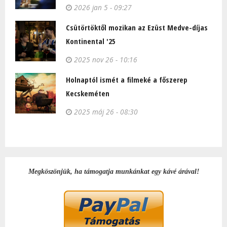
2026 jan 5 - 09:27
Csütörtöktől mozikan az Ezüst Medve-díjas
Kontinental '25
2025 nov 26 - 10:16
Holnaptól ismét a filmeké a főszerep
Kecskeméten
2025 máj 26 - 08:30
Megköszönjük, ha támogatja munkánkat egy kávé árával!