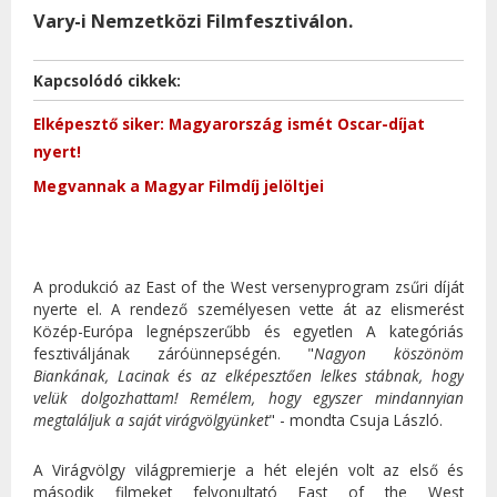
Vary-i Nemzetközi Filmfesztiválon.
Kapcsolódó cikkek:
Elképesztő siker: Magyarország ismét Oscar-díjat
nyert!
Megvannak a Magyar Filmdíj jelöltjei
A produkció az East of the West versenyprogram zsűri díját
nyerte el. A rendező személyesen vette át az elismerést
Közép-Európa legnépszerűbb és egyetlen A kategóriás
fesztiváljának záróünnepségén. "
Nagyon köszönöm
Biankának, Lacinak és az elképesztően lelkes stábnak, hogy
velük dolgozhattam! Remélem, hogy egyszer mindannyian
megtaláljuk a saját virágvölgyünket
" - mondta Csuja László.
A Virágvölgy világpremierje a hét elején volt az első és
második filmeket felvonultató East of the West