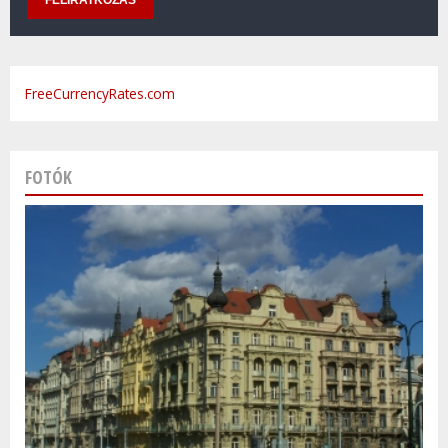
FreeCurrencyRates.com
FOTÓK