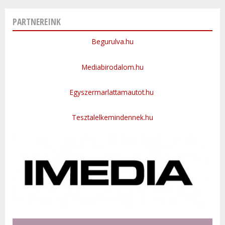
PARTNEREINK
Begurulva.hu
Mediabirodalom.hu
Egyszermarlattamautot.hu
Tesztalelkemindennek.hu