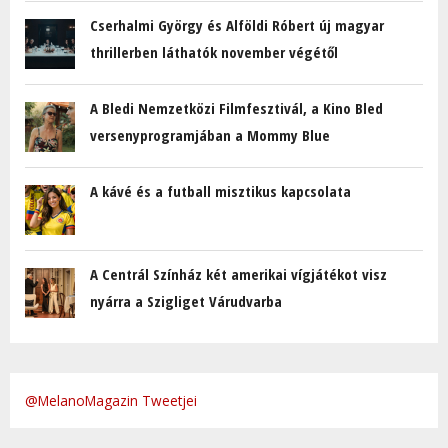
Cserhalmi György és Alföldi Róbert új magyar
thrillerben láthatók november végétől
A Bledi Nemzetközi Filmfesztivál, a Kino Bled
versenyprogramjában a Mommy Blue
A kávé és a futball misztikus kapcsolata
A Centrál Színház két amerikai vígjátékot visz
nyárra a Szigliget Várudvarba
@MelanoMagazin Tweetjei