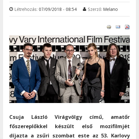
Létrehozás:
07/09/2018 - 08:54
Szerző:
Melano
Csuja László Virágvölgy című, amatőr
főszereplőkkel készült első mozifilmjét
díjazta a zsűri szombat este az 53. Karlovy