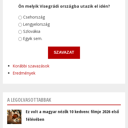
Ön melyik Visegrádi országba utazik el idén?
Választások
Csehország
Lengyelország
Szlovákia
Egyik sem.
Korábbi szavazások
Eredmények
A LEGOLVASOTTABBAK
Ez volt a magyar nézők 10 kedvenc filmje 2026 első
félévében