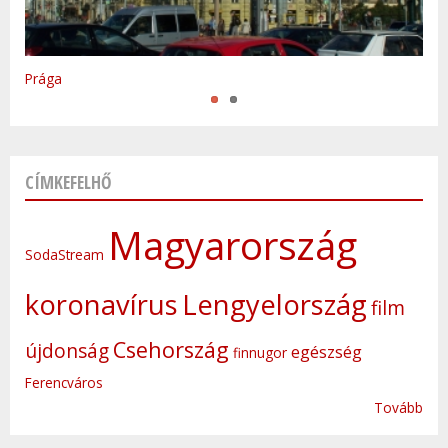
Varsó
Prága
CÍMKEFELHŐ
Magyarország
SodaStream
koronavírus
Lengyelország
film
Csehország
újdonság
egészség
finnugor
Ferencváros
Tovább