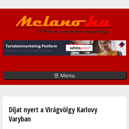
Ugrás
a
tartalomra
☰ Menu
Jelenlegi hely
Díjat nyert a Virágvölgy Karlovy
Varyban