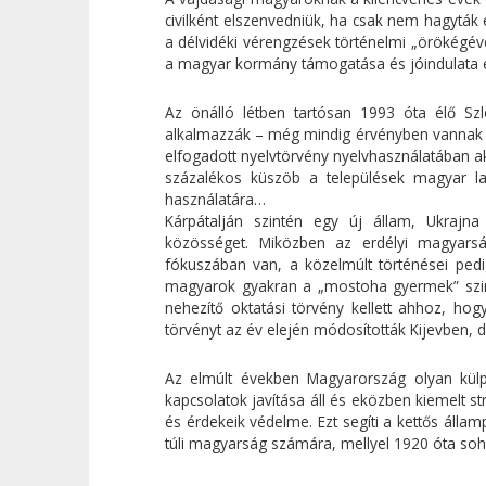
civilként elszenvedniük, ha csak nem hagyták
a délvidéki vérengzések történelmi „örökégév
a magyar kormány támogatása és jóindulata érd
Az önálló létben tartósan 1993 óta élő Sz
alkalmazzák – még mindig érvényben vannak
elfogadott nyelvtörvény nyelvhasználatában a
százalékos küszöb a települések magyar l
használatára…
Kárpátalján szintén egy új állam, Ukrajna
közösséget. Miközben az erdélyi magyarsá
fókuszában van, a közelmúlt történései pedig
magyarok gyakran a „mostoha gyermek” szin
nehezítő oktatási törvény kellett ahhoz, ho
törvényt az év elején módosították Kijevben,
Az elmúlt években Magyarország olyan külpol
kapcsolatok javítása áll és eközben kiemelt
és érdekeik védelme. Ezt segíti a kettős álla
túli magyarság számára, mellyel 1920 óta soh