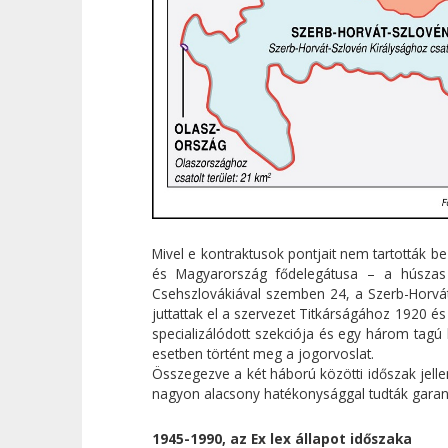
Mivel e kontraktusok pontjait nem tartották 
és Magyarország fődelegátusa – a húszas 
Csehszlovákiával szemben 24, a Szerb-Horv
juttattak el a szervezet Titkárságához 1920 é
specializálódott szekciója és egy három tagú
esetben történt meg a jogorvoslat.
Összegezve a két háború közötti időszak jel
nagyon alacsony hatékonysággal tudták garant
1945-1990, az Ex lex állapot időszaka