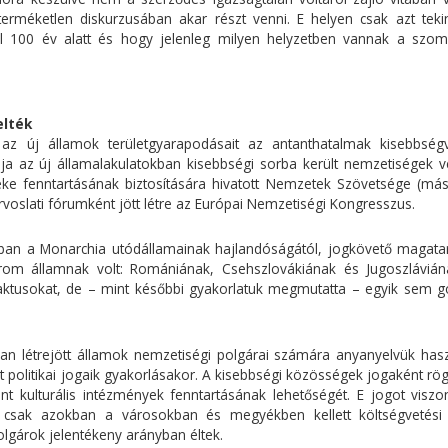
 terméketlen diskurzusában akar részt venni. E helyen csak azt tekin
val 100 év alatt és hogy jelenleg milyen helyzetben vannak a szo
elték
az új államok területgyarapodásait az antanthatalmak kisebbség
lja az új államalakulatokban kisebbségi sorba került nemzetiségek 
béke fenntartásának biztosítására hivatott Nemzetek Szövetsége (má
orvoslati fórumként jött létre az Európai Nemzetiségi Kongresszus.
ban a Monarchia utódállamainak hajlandóságától, jogkövető magatar
om államnak volt: Romániának, Csehszlovákiának és Jugoszlávián
aktusokat, de – mint későbbi gyakorlatuk megmutatta – egyik sem g
nan létrejött államok nemzetiségi polgárai számára anyanyelvük hasz
politikai jogaik gyakorlásakor. A kisebbségi közösségek jogaként rög
nt kulturális intézmények fenntartásának lehetőségét. E jogot viszo
 csak azokban a városokban és megyékben kellett költségvetési 
lgárok jelentékeny arányban éltek.