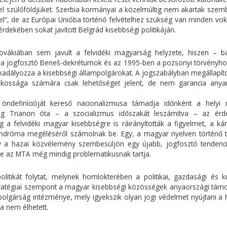
 el szülőföldjüket. Szerbia kormányai a közelmúltig nem akartak szem
el”, de az Európai Unióba történő felvételhez szükség van minden voks
ekében sokat javított Belgrád kisebbségi politikáján.
lovákiában sem javult a felvidéki magyarság helyzete, hiszen – 
 a jogfosztó Beneš-dekrétumok és az 1995-ben a pozsonyi törvényh
kadályozza a kisebbségi állampolgárokat. A jogszabályban megállapíto
akossága számára csak lehetőséget jelent, de nem garancia anya
 öndefinícióját kereső nacionalizmusa támadja időnként a helyi
g Trianon óta – a szocializmus időszakát leszámítva – az érd
 a felvidéki magyar kisebbségre is ráirányították a figyelmet, a kárp
dróma megéléséről számolnak be. Egy, a magyar nyelven történő t
gy a hazai közvélemény szembesüljön egy újabb, jogfosztó tendenci
 de az MTA még mindig problematikusnak tartja.
itikát folytat, melynek homlokterében a politikai, gazdasági és kul
 stratégiai szempont a magyar kisebbségi közösségek anyaországi tám
mpolgárság intézménye, mely igyekszik olyan jogi védelmet nyújtani a
a nem élhetett.