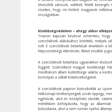
elvesztett városok, vidékek feletti kesergés
röviden, hogy mi történt magyarok milliói
országokban.
Kisebbségvédelem – ahogy akkor elképz
Trianon kapcsán kevéssé ismeretes, hogy 
szerződések aláírásához kötötték, melyek cé
volt. E szerződések betartását elviekben a 
Népszövetség) ellenőrizte, illetve további jog
A szerződések betartása ugyanakkor elsősor
függött. Számottevő magyar kisebbsége hár
mindhárom állam küldöttsége aláírta a kontr
komolyan a vállalt kötelezettségeket.
A szerződések papíron biztosították az újon
hétköznapi tevékenységeik során éppúgy, mint 
egyházak, alsó-és középfokú iskolák, valami
mértékben befolyásolta, hogy az államnak
biztosítania, ahol a nem román nyelvű állampo