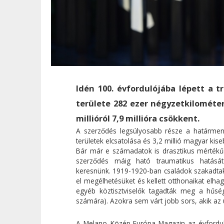
Idén 100. évfordulójába lépett a
területe 282 ezer négyzetkilométer
millióról 7,9 millióra csökkent.
A szerződés legsúlyosabb része a határment
területek elcsatolása és 3,2 millió magyar kise
Bár már e számadatok is drasztikus mértékű 
szerződés máig ható traumatikus hatásá
keresnünk. 1919-1920-ban családok szakadtak 
el megélhetésüket és kellett otthonaikat elha
egyéb köztisztviselők tagadták meg a hűség
számára). Azokra sem várt jobb sors, akik az új
A Melano Közép-Európa Magazin az évforduló