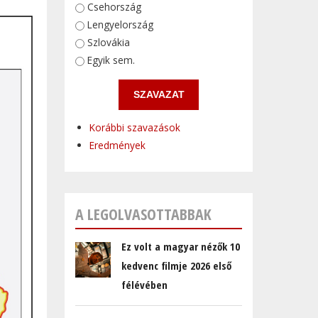
Választások
Csehország
Lengyelország
Szlovákia
Egyik sem.
Korábbi szavazások
Eredmények
A LEGOLVASOTTABBAK
Ez volt a magyar nézők 10
kedvenc filmje 2026 első
félévében