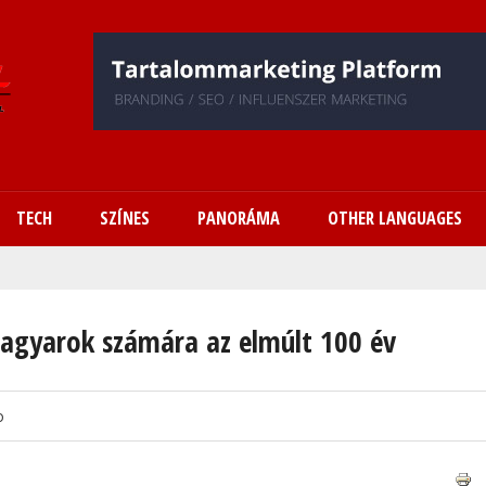
Ugrás
a
tartalomra
TECH
SZÍNES
PANORÁMA
OTHER LANGUAGES
 magyarok számára az elmúlt 100 év
o