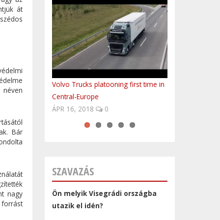
tjük át
mszédos
védelmi
védelme
Volvo Trucks platooning first time in
Polish Anthem by Hungarian
Oceana - Endless Summer
Baba blues
Nohavica - Ostravo
s néven
Central-Europe
FolkEmbassy
ÁPR 16, 2018
0
tásától
ak. Bár
ondolta
SZAVAZÁS
nálatát
zítették
Ön melyik Visegrádi országba
nt nagy
forrást
utazik el idén?