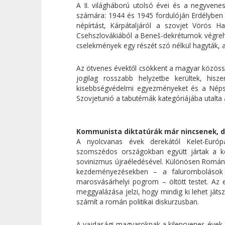
A II. világháború utolsó évei és a negyve
számára: 1944 és 1945 fordulóján Erdélyben a
népírtást, Kárpátaljáról a szovjet Vörös H
Csehszlovákiából a Beneš-dekrétumok végrehaj
cselekmények egy részét szó nélkül hagyták, a
Az ötvenes évektől csökkent a magyar közöss
jogilag rosszabb helyzetbe kerültek, his
kisebbségvédelmi egyezményeket és a Népsz
Szovjetunió a tabutémák kategóriájába utalta 
Kommunista diktatúrák már nincsenek, d
A nyolcvanas évek derekától Kelet-Euró
szomszédos országokban együtt jártak a két
sovinizmus újraéledésével. Különösen Románi
kezdeményezésekben – a falurombolások 
marosvásárhelyi pogrom – öltött testet. Az 
meggyalázása jelzi, hogy mindig ki lehet ját
számít a román politikai diskurzusban.
A vajdasági magyaroknak a kilencvenes évek e