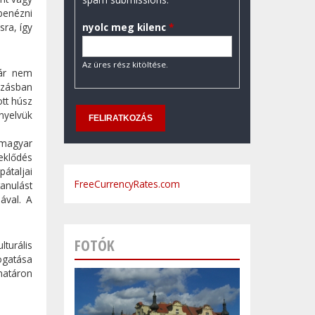
benézni
nyolc meg kilenc
*
ra, így
Az üres rész kitöltése.
bár nem
ozásban
tt húsz
nyelvük
 magyar
eklődés
átaljai
FreeCurrencyRates.com
anulást
ával. A
FOTÓK
turális
ogatása
 határon