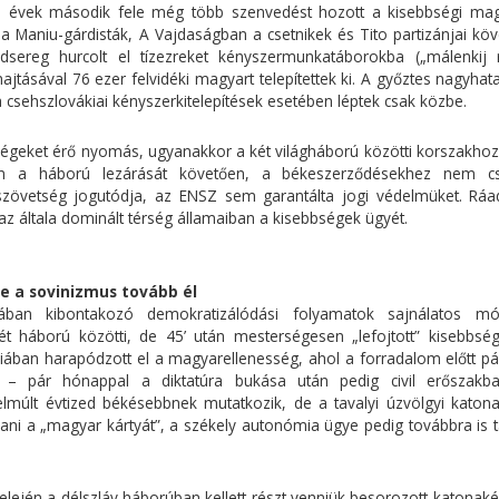
nes évek második fele még több szenvedést hozott a kisebbségi ma
 Maniu-gárdisták, A Vajdaságban a csetnikek és Tito partizánjai köve
adsereg hurcolt el tízezreket kényszermunkatáborokba („málenkij r
tásával 76 ezer felvidéki magyart telepítettek ki. A győztes nagyhat
 csehszlovákiai kényszerkitelepítések esetében léptek csak közbe.
égeket érő nyomás, ugyanakkor a két világháború közötti korszakhoz
zen a háború lezárását követően, a békeszerződésekhez nem cs
övetség jogutódja, az ENSZ sem garantálta jogi védelmüket. Ráa
az általa dominált térség államaiban a kisebbségek ügyét.
e a sovinizmus tovább él
pában kibontakozó demokratizálódási folyamatok sajnálatos m
 háború közötti, de 45’ után mesterségesen „lefojtott” kisebbség
ában harapódzott el a magyarellenesség, ahol a forradalom előtt pár
– pár hónappal a diktatúra bukása után pedig civil erőszakb
elmúlt évtized békésebbnek mutatkozik, de a tavalyi úzvölgyi katon
szani a „magyar kártyát”, a székely autonómia ügye pedig továbbra is 
lején a délszláv háborúban kellett részt venniük besorozott katonaké