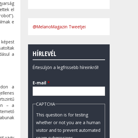
gyarság
ttek el
obot”).
almak e
@MelanoMagazin Tweetjei
 képest
atoltak
HÍRLEVÉL
dásul a
Értesüljön a legfrissebb híreinkről!
E-mail
*
ódon a
ellenes
tszintű
CAPTCHA
an – a
atemető
This question is for testing
tabunak
whether or not you are a human
visitor and to prevent automated
nt vagy
spam submissions.