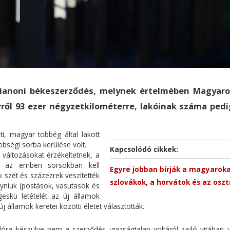
 trianoni békeszerződés, melynek értelmében Magyar
ről 93 ezer négyzetkilométerre, lakóinak száma pedi
i, magyar többég által lakott
bbségi sorba kerülése volt.
Kapcsolódó cikkek:
változásokat érzékeltetnek, a
t az emberi sorsokban kell
Egyre jobban bírják a magyaroka
szét és százezrek veszítették
szlovákok, a horvátok és az osz
gyniuk (postások, vasutasok és
eskü letételét az új államok
 államok keretei közötti életet választották.
ra készülve nem a szerződés igazságtalan voltáról zajló vitában 