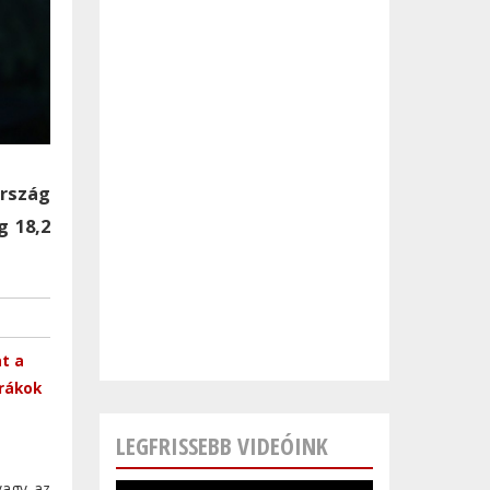
ország
g 18,2
t a
trákok
LEGFRISSEBB VIDEÓINK
vagy az