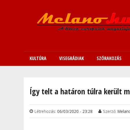
KULTÚRA
VISEGRÁDIAK
SZÓRAKOZÁS
Jelenlegi hely
Így telt a határon túlra került
Létrehozás:
06/03/2020 - 23:28
Szerző:
Melan