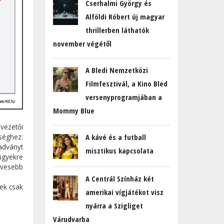
Cserhalmi György és
Alföldi Róbert új magyar
thrillerben láthatók
november végétől
A Bledi Nemzetközi
Filmfesztivál, a Kino Bled
versenyprogramjában a
Mommy Blue
vezetői
séghez:
A kávé és a futball
adványt
misztikus kapcsolata
 ügyekre
evesebb
A Centrál Színház két
ek csak
amerikai vígjátékot visz
nyárra a Szigliget
Várudvarba