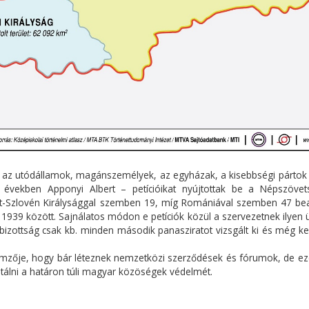
be az utódállamok, magánszemélyek, az egyházak, a kisebbségi pártok 
években Apponyi Albert – petícióikat nyújtottak be a Népszövet
át-Szlovén Királysággal szemben 19, míg Romániával szemben 47 be
s 1939 között. Sajnálatos módon e petíciók közül a szervezetnek ilyen
 bizottság csak kb. minden második panasziratot vizsgált ki és még k
lemzője, hogy bár léteznek nemzetközi szerződések és fórumok, de ez
álni a határon túli magyar közöségek védelmét.