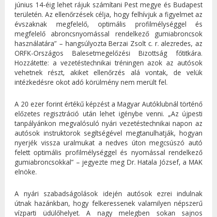
június 14-éig lehet rájuk számítani Pest megye és Budapest
területén. Az ellenőrzések célja, hogy felhívjuk a figyelmet az
évszaknak megfelelő, optimális profilmélységgel és
megfelelő abroncsnyomással rendelkező gumiabroncsok
használatára” – hangsúlyozta Berzai Zsolt c. r. alezredes, az
ORFK-Országos Balesetmegelőzési Bizottság főtitkára.
Hozzátette: a vezetéstechnikai tréningen azok az autósok
vehetnek részt, akiket ellenőrzés alá vontak, de velük
intézkedésre okot adó körülmény nem merült fel.
A 20 ezer forint értékű képzést a Magyar Autóklubnál történő
előzetes regisztráció után lehet igénybe venni. „Az újpesti
tanpályánkon megvalósuló nyári vezetéstechnikai napon az
autósok instruktorok segítségével megtanulhatják, hogyan
nyerjék vissza uralmukat a nedves úton megcsúszó autó
felett optimális profilmélységgel és nyomással rendelkező
gumiabroncsokkal” – jegyezte meg Dr. Hatala József, a MAK
elnöke.
A nyári szabadságolások idején autósok ezrei indulnak
útnak hazánkban, hogy felkeressenek valamilyen népszerű
vízparti üdülőhelyet. A nagy melegben sokan sajnos