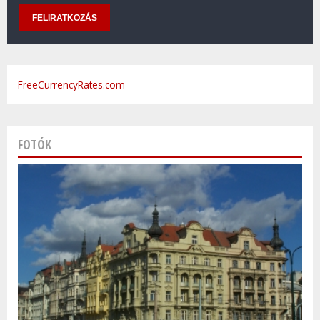
FreeCurrencyRates.com
FOTÓK