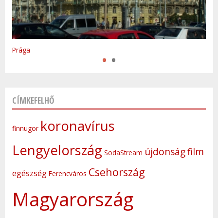
Varsó
Prága
CÍMKEFELHŐ
koronavírus
finnugor
Lengyelország
újdonság
film
SodaStream
Csehország
egészség
Ferencváros
Magyarország