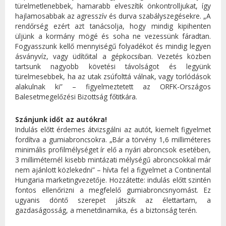
türelmetlenebbek, hamarabb elveszítik önkontrolljukat, így
hajlamosabbak az agresszív és durva szabályszegésekre. „A
rendőrség ezért azt tanácsolja, hogy mindig kipihenten
üljünk a kormány mögé és soha ne vezessünk fáradtan.
Fogyasszunk kellő mennyiségű folyadékot és mindig legyen
ásványvíz, vagy üdítőital a gépkocsiban. Vezetés közben
tartsunk nagyobb követési távolságot és legyünk
türelmesebbek, ha az utak zsúfolttá válnak, vagy torlódások
alakulnak ki” – figyelmeztetett az ORFK-Országos
Balesetmegelőzési Bizottság főtitkára.
Szánjunk időt az autókra!
Indulás előtt érdemes átvizsgálni az autót, kiemelt figyelmet
fordítva a gumiabroncsokra. „Bár a törvény 1,6 milliméteres
minimális profilmélységet ír elő a nyári abroncsok esetében,
3 milliméternél kisebb mintázati mélységű abroncsokkal már
nem ajánlott közlekedni” – hívta fel a figyelmet a Continental
Hungaria marketingvezetője. Hozzátette: indulás előtt szintén
fontos ellenőrizni a megfelelő gumiabroncsnyomást. Ez
ugyanis döntő szerepet játszik az élettartam, a
gazdaságosság, a menetdinamika, és a biztonság terén.