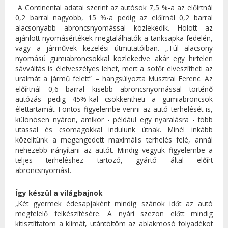
A Continental adatai szerint az autósok 7,5 %-a az előírtnál
0,2 barral nagyobb, 15 %-a pedig az előírnál 0,2 barral
alacsonyabb abroncsnyomással közlekedik. Holott az
ajánlott nyomásértékek megtalálhatók a tanksapka fedelén,
vagy a járművek kezelési útmutatóiban. „Túl alacsony
nyomású gumiabroncsokkal közlekedve akár egy hirtelen
sávváltás is életveszélyes lehet, mert a sofőr elveszítheti az
uralmát a jármű felett” – hangsúlyozta Musztrai Ferenc. Az
előírtnál 0,6 barral kisebb abroncsnyomással történő
autózás pedig 45%-kal csökkentheti a gumiabroncsok
élettartamát. Fontos figyelembe venni az autó terhelését is,
különösen nyáron, amikor - például egy nyaralásra - több
utassal és csomagokkal indulunk útnak. Minél inkább
közelítünk a megengedett maximális terhelés felé, annál
nehezebb irányítani az autót. Mindig vegyük figyelembe a
teljes terheléshez tartozó, gyártó által előírt
abroncsnyomást.
Így készül a világbajnok
„Két gyermek édesapjaként mindig szánok időt az autó
megfelelő felkészítésére. A nyári szezon előtt mindig
kitisztíttatom a klímát, utántöltöm az ablakmosó folyadékot