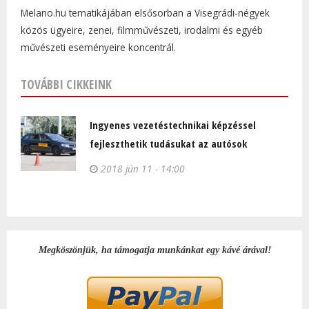
Melano.hu tematikájában elsősorban a Visegrádi-négyek
közös ügyeire, zenei, filmművészeti, irodalmi és egyéb
művészeti eseményeire koncentrál.
TOVÁBBI CIKKEINK
Ingyenes vezetéstechnikai képzéssel
fejleszthetik tudásukat az autósok
2018 jún 11 - 14:00
Megköszönjük, ha támogatja munkánkat egy kávé árával!