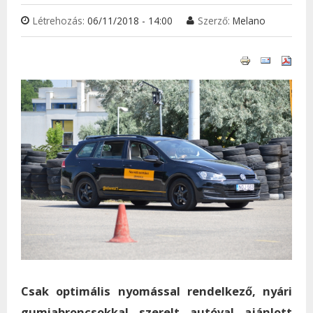
Létrehozás:
06/11/2018 - 14:00
Szerző:
Melano
Csak optimális nyomással rendelkező, nyári
gumiabroncsokkal szerelt autóval ajánlott