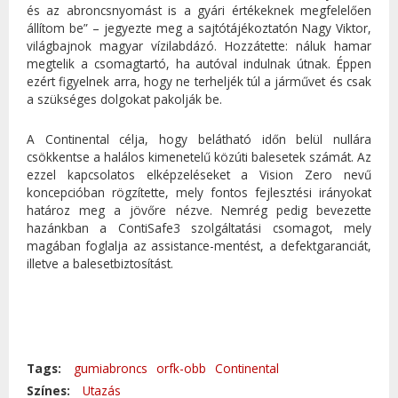
és az abroncsnyomást is a gyári értékeknek megfelelően
állítom be” – jegyezte meg a sajtótájékoztatón Nagy Viktor,
világbajnok magyar vízilabdázó. Hozzátette: náluk hamar
megtelik a csomagtartó, ha autóval indulnak útnak. Éppen
ezért figyelnek arra, hogy ne terheljék túl a járművet és csak
a szükséges dolgokat pakolják be.
A Continental célja, hogy belátható időn belül nullára
csökkentse a halálos kimenetelű közúti balesetek számát. Az
ezzel kapcsolatos elképzeléseket a Vision Zero nevű
koncepcióban rögzítette, mely fontos fejlesztési irányokat
határoz meg a jövőre nézve. Nemrég pedig bevezette
hazánkban a ContiSafe3 szolgáltatási csomagot, mely
magában foglalja az assistance-mentést, a defektgaranciát,
illetve a balesetbiztosítást.
Tags:
gumiabroncs
orfk-obb
Continental
Színes:
Utazás