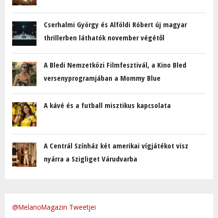
Cserhalmi György és Alföldi Róbert új magyar
thrillerben láthatók november végétől
A Bledi Nemzetközi Filmfesztivál, a Kino Bled
versenyprogramjában a Mommy Blue
A kávé és a futball misztikus kapcsolata
A Centrál Színház két amerikai vígjátékot visz
nyárra a Szigliget Várudvarba
@MelanoMagazin Tweetjei