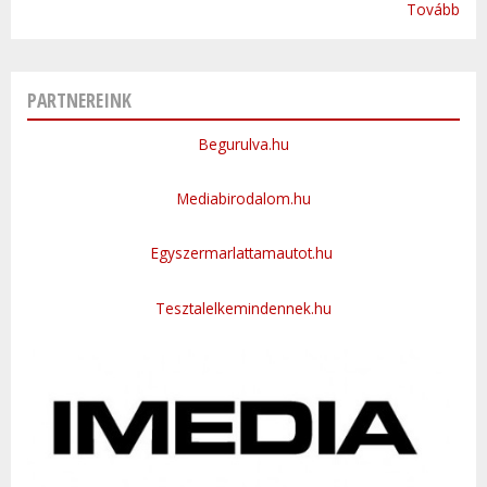
Tovább
PARTNEREINK
Begurulva.hu
Mediabirodalom.hu
Egyszermarlattamautot.hu
Tesztalelkemindennek.hu