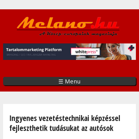
Ugrás
a
tartalomra
☰ Menu
Jelenlegi hely
Ingyenes vezetéstechnikai képzéssel
fejleszthetik tudásukat az autósok