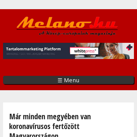
Ugrás
a
tartalomra
☰ Menu
Jelenlegi hely
Már minden megyében van
koronavírusos fertőzött
Magyarországon