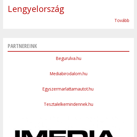
Lengyelország
Tovább
PARTNEREINK
Begurulva.hu
Mediabirodalom.hu
Egyszermarlattamautot.hu
Tesztalelkemindennek.hu