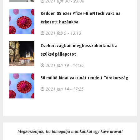
2021 ápr 30 - 23:08
Kedden 85 ezer Pfizer-BioNTech vakcina
érkezett hazánkba
2021 feb 9 - 13:13
Csehországban meghosszabbítanák a
szükségállapotot
2021 jan 19 - 14:36
50 millió kínai vakcinát rendelt Törökország
2021 jan 14 - 17:25
Megköszönjük, ha támogatja munkánkat egy kávé árával!