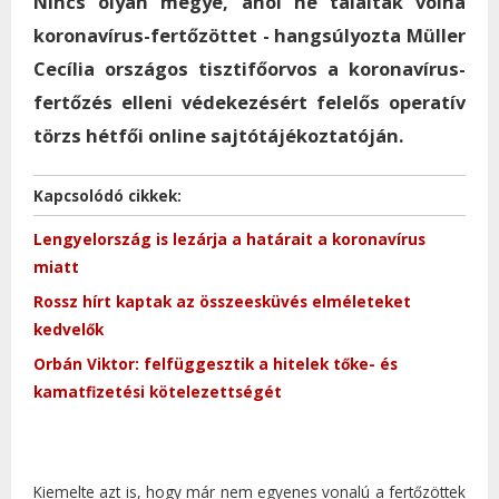
Nincs olyan megye, ahol ne találtak volna
koronavírus-fertőzöttet - hangsúlyozta Müller
Cecília országos tisztifőorvos a koronavírus-
fertőzés elleni védekezésért felelős operatív
törzs hétfői online sajtótájékoztatóján.
Kapcsolódó cikkek:
Lengyelország is lezárja a határait a koronavírus
miatt
Rossz hírt kaptak az összeesküvés elméleteket
kedvelők
Orbán Viktor: felfüggesztik a hitelek tőke- és
kamatfizetési kötelezettségét
Kiemelte azt is, hogy már nem egyenes vonalú a fertőzöttek