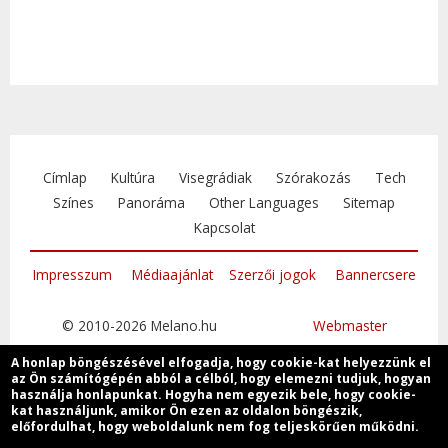
Címlap
Kultúra
Visegrádiak
Szórakozás
Tech
Színes
Panoráma
Other Languages
Sitemap
Kapcsolat
Impresszum
Médiaajánlat
Szerzői jogok
Bannercsere
© 2010-2026 Melano.hu
Webmaster
A honlap böngészésével elfogadja, hogy cookie-kat helyezzünk el
az Ön számítógépén abból a célból, hogy elemezni tudjuk, hogyan
használja honlapunkat. Hogyha nem egyezik bele, hogy cookie-
kat használjunk, amikor Ön ezen az oldalon böngészik,
Csatlakozzon
előfordulhat, hogy weboldalunk nem fog teljeskörűen működni.