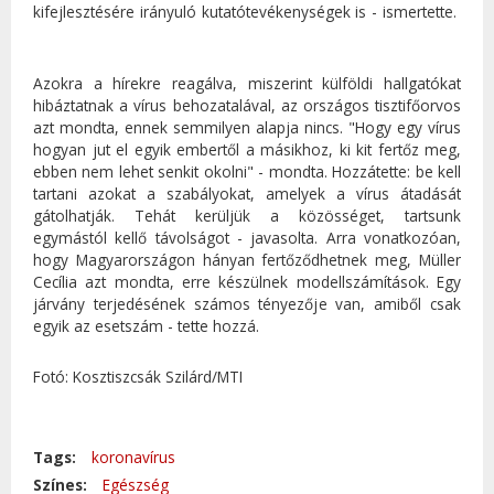
kifejlesztésére irányuló kutatótevékenységek is - ismertette.
Azokra a hírekre reagálva, miszerint külföldi hallgatókat
hibáztatnak a vírus behozatalával, az országos tisztifőorvos
azt mondta, ennek semmilyen alapja nincs. "Hogy egy vírus
hogyan jut el egyik embertől a másikhoz, ki kit fertőz meg,
ebben nem lehet senkit okolni" - mondta. Hozzátette: be kell
tartani azokat a szabályokat, amelyek a vírus átadását
gátolhatják. Tehát kerüljük a közösséget, tartsunk
egymástól kellő távolságot - javasolta. Arra vonatkozóan,
hogy Magyarországon hányan fertőződhetnek meg, Müller
Cecília azt mondta, erre készülnek modellszámítások. Egy
járvány terjedésének számos tényezője van, amiből csak
egyik az esetszám - tette hozzá.
Fotó: Kosztiszcsák Szilárd/MTI
Tags:
koronavírus
Színes:
Egészség