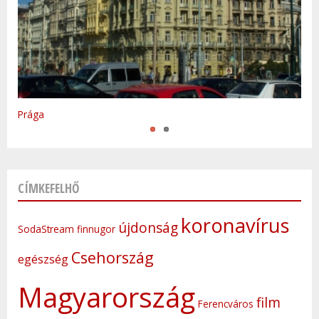
Varsó
Prága
CÍMKEFELHŐ
koronavírus
újdonság
SodaStream
finnugor
Csehország
egészség
Magyarország
film
Ferencváros