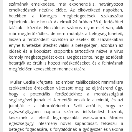
számának emelkedése, már exponenciális, hatványozott
emelkedésnek nézünk elébe. Az elkövetkező napokban,
hetekben a tömeges megbetegedések szakaszába
léphetünk - tette hozzá. Az elmúlt 24 órában 36 új fertőzöttet
találtak - közölte. Hozzátette: számos olyan eset van, akik
már megfertőződtek, de nem mutatják a betegség tüneteit,
hiszen a fertőződést követően az esetek 80 százalékában
enyhe tünetekkel áteshet valaki a betegségen, azonban az
idősek és a kockázati csoportba tartozókra nézve a vírus
komoly megbetegedést okoz. Megköszönte, hogy az idősek
betartják az értük is hozott intézkedéseket, és a felhívásnak
megfelelően kevesebben mennek utcára.
Müller Cecília kifejtette: az emberi találkozások minimálisra
csökkentése érdekében változott meg az eljárásrend úgy,
hogy a potenciális fertőzöttekhez a mentőszolgálat
segítségével jutnak el. A mentők veszik le a mintát, és azt
juttatják el a laboratóriumba. Szólt arról is, hogy az
egészségügyben naponta számos intézkedést hoznak,
készülnek a lehető legmagasabb esetszámra. Minden
egészségügyi intézmény növeli kapacitásait, felkészül a
betegek fogadására, s folytatódnak a gyógyszer és vakcina