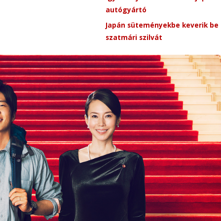
autógyártó
Japán süteményekbe keverik be
szatmári szilvát