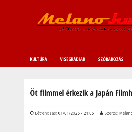
KULTÚRA
VISEGRÁDIAK
SZÓRAKOZÁS
Jelenlegi hely
Öt filmmel érkezik a Japán Film
Létrehozás:
01/01/2025 - 21:05
Szerző:
Melan