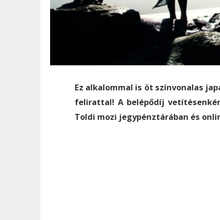
Ez alkalommal is öt színvonalas ja
felirattal! A belépődíj vetítésenk
Toldi mozi jegypénztárában és onli