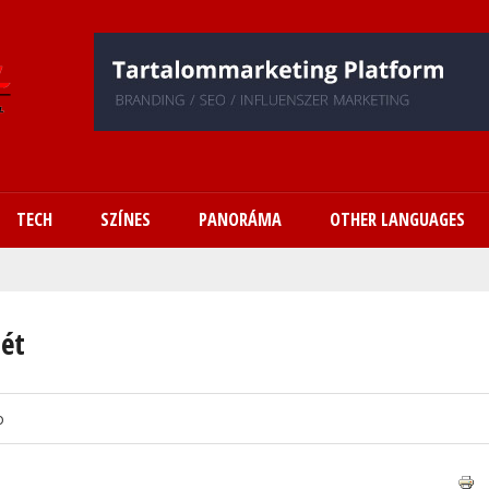
Ugrás
a
tartalomra
TECH
SZÍNES
PANORÁMA
OTHER LANGUAGES
hét
o