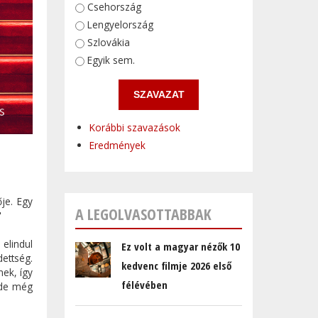
Választások
Csehország
Lengyelország
Szlovákia
Egyik sem.
Korábbi szavazások
Eredmények
je. Egy
A LEGOLVASOTTABBAK
"
 elindul
Ez volt a magyar nézők 10
ettség.
kedvenc filmje 2026 első
nek, így
félévében
, de még