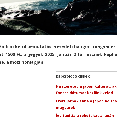
pán film kerül bemutatásra eredeti hangon, magyar és
ént 1500 Ft, a jegyek 2025. január 2-tól lesznek kaph
ne, a mozi honlapján.
Kapcsolódó cikkek:
Ha szereted a japán kulturát, ak
fontos dátumot közlünk veled
Ezért járnak ebbe a japán boltba
magyarok
Így tanítja a robotokat a japán