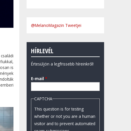
@MelanoMagazin Tweetjei
HÍRLEVÉL
családi
iukkal,
Értesüljön a legfrissebb híreinkről!
osan is
lmények
E-mail
*
ndolták
e emberi
CAPTCHA
This question is for testing
whether or not you are a human
visitor and to prevent automated
spam submissions.