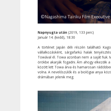
Napnyugta után
(2019, 133 perc)
Január 14. (kedd), 18:30
A történet Japán déli részén található Kago
vállalkozásként, sárgafarkú halak tenyészté
Towával él. Towa azonban nem a saját fiuk. M
örökbe akarják fogadni. Ám ahogy elkezdik a
között lett Towa árva és hamarosan rádöbben
volna. A nevelőszülők és a biológiai anya közö
drámában jelenik meg.