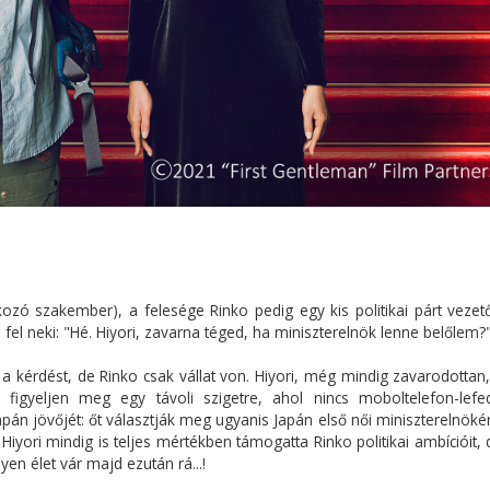
ozó szakember), a felesége Rinko pedig egy kis politikai párt vezető
z fel neki: "Hé. Hiyori, zavarna téged, ha miniszterelnök lenne belőlem?
a kérdést, de Rinko csak vállat von. Hiyori, még mindig zavarodottan,
figyeljen meg egy távoli szigetre, ahol nincs moboltelefon-lefed
án jövőjét: őt választják meg ugyanis Japán első női miniszterelnöké
r Hiyori mindig is teljes mértékben támogatta Rinko politikai ambícióit
en élet vár majd ezután rá...!