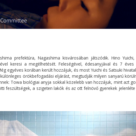
shima prefektúra, Nagashima kisvárosában játszódik. Hino Yuichi, 
sével keresi a megélhetését. Feleségével, édesanyjával és 7 éves f
ég egyéves korában került hozzájuk, és most Yuichi és Satsuki hivatal
 különleges örökbefogadási eljárást, megtudják milyen sanyarú körü
nek: Towa biológiai anyja sokkal közelebb van hozzájuk, mint azt go
tti feszültségek, a szigeten lakók és az ott felnövő gyerekek jelenlét