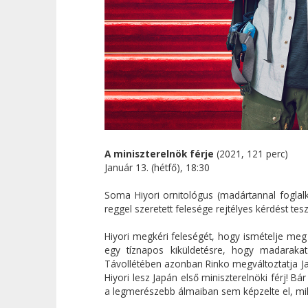
A miniszterelnök férje
(2021, 121 perc)
Január 13. (hétfő), 18:30
Soma Hiyori ornitológus (madártannal foglalk
reggel szeretett felesége rejtélyes kérdést tes
Hiyori megkéri feleségét, hogy ismételje meg 
egy tíznapos kiküldetésre, hogy madarakat 
Távollétében azonban Rinko megváltoztatja Jap
Hiyori lesz Japán első miniszterelnöki férj! Bá
a legmerészebb álmaiban sem képzelte el, mily