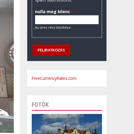
nulla meg kilenc
*
Az üres rész kitöltése.
FreeCurrencyRates.com
FOTÓK