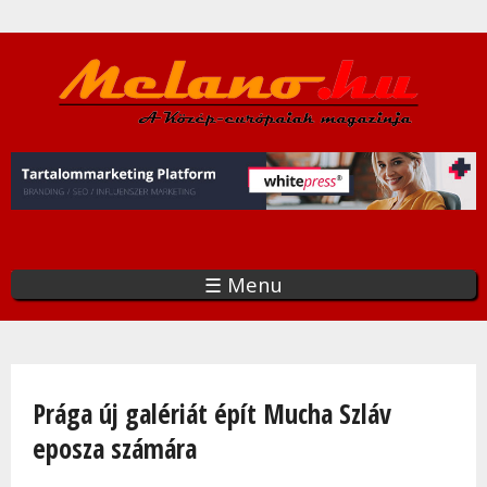
Ugrás
a
tartalomra
☰ Menu
Jelenlegi hely
Prága új galériát épít Mucha Szláv
eposza számára