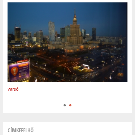
Varsó
Prága
CÍMKEFELHŐ