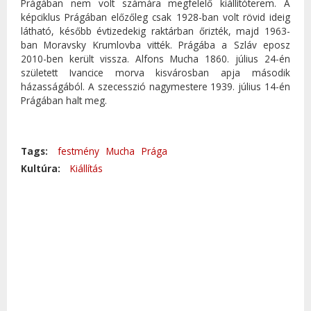
Prágában nem volt számára megfelelő kiállítóterem. A
képciklus Prágában előzőleg csak 1928-ban volt rövid ideig
látható, később évtizedekig raktárban őrizték, majd 1963-
ban Moravsky Krumlovba vitték. Prágába a Szláv eposz
2010-ben került vissza. Alfons Mucha 1860. július 24-én
született Ivancice morva kisvárosban apja második
házasságából. A szecesszió nagymestere 1939. július 14-én
Prágában halt meg.
Tags:
festmény
Mucha
Prága
Kultúra:
Kiállítás