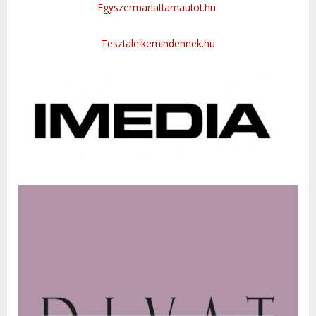
Egyszermarlattamautot.hu
Tesztalelkemindennek.hu