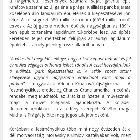
a nagyméretű festmények számára saját galériát épít.
Krnácová szerint az új galéria a prágai Kiállítási park bejárata
közelében álló lapidárium épületének a kiegészítésével jön
létre. A költségeket 580 millió koronára (6554 millió forint)
tervezik. Az új galéria modern épülete nagyságban az 1891-
ben épült történelmi lapidárium tükörképe lesz. Az építés
keretében teljes mértékben felújítják az eddigi lapidárium
épületét is, amely jelenleg rossz állapotban van.
"
A választott megoldás előnye, hogy a Szláv eposz már két és fél
év múlva végleges otthonra lelhet, ráadásul ezzel hozzájárulunk
a Kiállítási park fejlesztéséhez is. A Szláv eposz ottani
elhelyezése ugyanis nagyszámú érdeklődőt vonz majd a
parkba
" - magyarázta Adriana Krnácová újságíróknak.
A
festményciklust eredetileg Charles Crane amerikai mecénás
rendelte meg Muchától, az árát ki is fizette a művésznek,
majd a művet Prágának ajándékozta. A korabeli
dokumentumokban is ez a tény szerepel. Később maga
Mucha is Prágát jelölte meg jogos tulajdonosként.
Korábban a festményciklus több mint négy évtizeden át a
dél-morvaországi Moravsky Krumlov kastélyában volt, mert