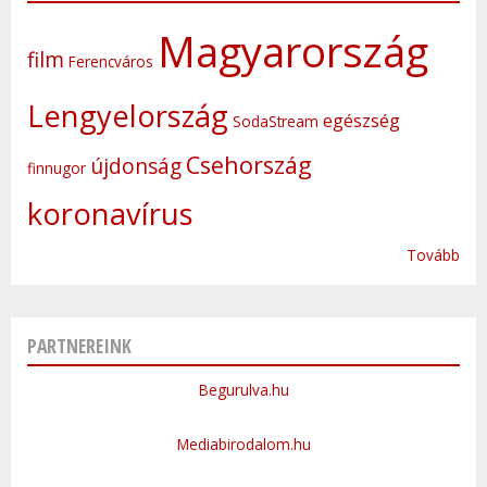
Magyarország
film
Ferencváros
Lengyelország
egészség
SodaStream
Csehország
újdonság
finnugor
koronavírus
Tovább
PARTNEREINK
Begurulva.hu
Mediabirodalom.hu