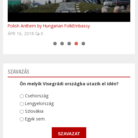
UNESCO világörökségi helyek Csehországban
Meghalt a Kisvakond atyja, Zdenek Miler - ČeskéNoviny.cz.
Szlovákia - télen is a meglepetések országa!
Polish Anthem by Hungarian FolkEmbassy
Kasia Kowalska - To Co Dobre
ÁPR 16, 2018
0
SZAVAZÁS
Ön melyik Visegrádi országba utazik el idén?
Választások
Csehország
Lengyelország
Szlovákia
Egyik sem.