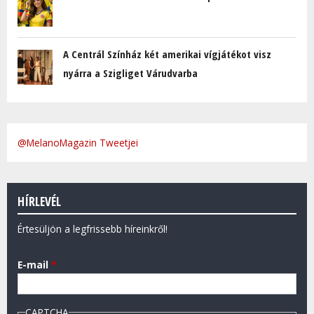
A Centrál Színház két amerikai vígjátékot visz
nyárra a Szigliget Várudvarba
@MelanoMagazin Tweetjei
HÍRLEVÉL
Értesüljön a legfrissebb híreinkről!
E-mail
*
CAPTCHA