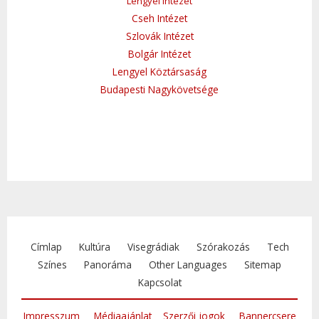
Lengyel Intézet
Cseh Intézet
Szlovák Intézet
Bolgár Intézet
Lengyel Köztársaság
Budapesti Nagykövetsége
Címlap
Kultúra
Visegrádiak
Szórakozás
Tech
Színes
Panoráma
Other Languages
Sitemap
Kapcsolat
Impresszum
Médiaajánlat
Szerzői jogok
Bannercsere