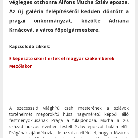
végleges otthonra Alfons Mucha Szláv eposza.
Az új galéria felépítéséről kedden döntött a
prágai önkormányzat, közölte Adriana
Krnácová, a város főpolgármestere.
Kapcsolódó cikkek:
Elképesztő sikert értek el magyar szakemberek
Mezőlakon
A szecesszió világhírű cseh mesterének a szlávok
történelmét megörökítő húsz nagyméretű képből álló
festményciklusának Prága a tulajdonosa. Mucha a 20.
század húszas éveiben festett Szláv eposzát halála előtt
Prágának ajándékozta, de azzal a feltétellel, hogy a főváros