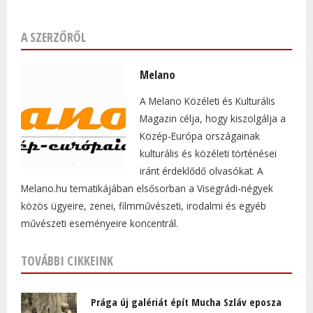
A SZERZŐRŐL
Melano
A Melano Közéleti és Kulturális
Magazin célja, hogy kiszolgálja a
Közép-Európa országainak
kulturális és közéleti történései
iránt érdeklődő olvasókat. A
Melano.hu tematikájában elsősorban a Visegrádi-négyek
közös ügyeire, zenei, filmművészeti, irodalmi és egyéb
művészeti eseményeire koncentrál.
TOVÁBBI CIKKEINK
Prága új galériát épít Mucha Szláv eposza