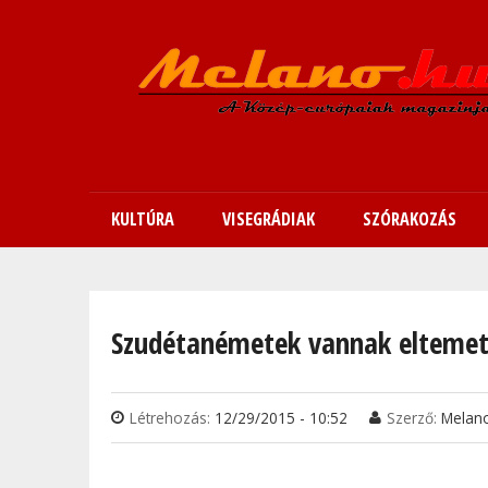
KULTÚRA
VISEGRÁDIAK
SZÓRAKOZÁS
Jelenlegi hely
Szudétanémetek vannak eltemet
Létrehozás:
12/29/2015 - 10:52
Szerző:
Melan