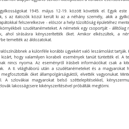
yilkosságokat 1945. május 12-19. között követték el. Egyik este 
 s az italozók közül került ki az a néhány személy, akik a gyilk
 lapátokkal felszerelkezve - először a helyi tűzoltóság épületéhez ment
és környékbeli szudétanémeteket. A németek egy csoportját - állítólag
k, ahol sírásásra kényszerítették őket. Amikor elkészültek, a né
örbe temették az áldozatokat.
valószínűbbnek a különféle korábbi ügyekért való leszámolást tartják.
izárt, hogy valamilyen korabeli események tanúit tüntették el. A te
ának nincs nyoma. Az eseményről írásbeli információkat csak a kitel
ak. A II. világháború után a szudétanémeteket és a magyarokat 
 megfosztották őket állampolgárságuktól, elvették vagyonukat. Mint
ól. A szlovákiai magyarokat belső széttelepítésekkel, kényszermu
lovák lakosságcsere kikényszerítésével próbálták megtörni.