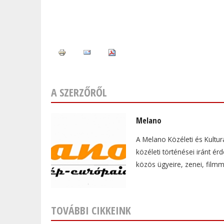
A SZERZŐRŐL
Melano
A Melano Közéleti és Kultur
közéleti történései iránt é
közös ügyeire, zenei, film
TOVÁBBI CIKKEINK