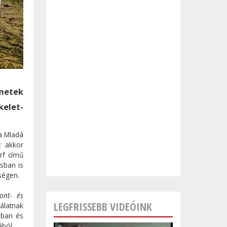
metek
kelet-
 a Mladá
z akkor
rf című
sban is
ségen.
ont- és
LEGFRISSEBB VIDEÓINK
álatnak
sban és
ából.