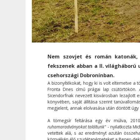
Nem szovjet és román katonák, 
fekszenek abban a II. világháború 
csehországi Dobronínban.
A bizonyítékokat, hogy ki is volt eltemetve a
Fronta Dnes című prágai lap csütörtökön.
Sicendorfnak nevezett kisvárosban lezajlot
könyvében, saját állítása szerint tanúvallom
megjelent, annak elolvasása után döntött úgy 
A tömegsír feltárása egy év múlva, 2010
ruhamaradványokat találtunk
" - nyilatkozta M
vetettek alá, s az eredményt azután összeh
környékén élő szudétanémeteket a Benes-dekré