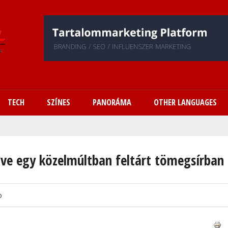
Ugrás
a
tartalomra
TECH
SZÍNES
PANORÁMA
OTHER LANGUAGES
ve egy közelmúltban feltárt tömegsírban
o