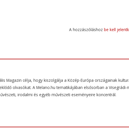
A hozzászóláshoz
be kell jelent
ális Magazin célja, hogy kiszolgálja a Közép-Európa országainak kulturá
rdeklődő olvasókat. A Melano.hu tematikájában elsősorban a Visegrádi-
művészeti, irodalmi és egyéb művészeti eseményeire koncentrál.