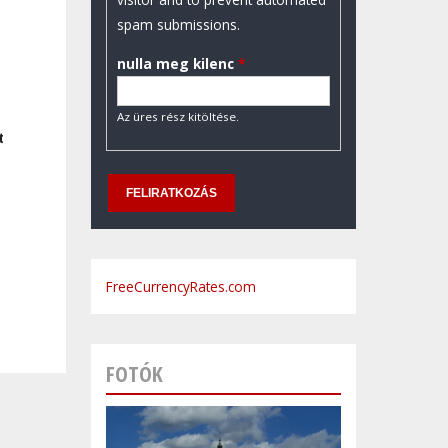
spam submissions.
nulla meg kilenc
*
Az üres rész kitöltése.
t
FreeCurrencyRates.com
FOTÓK