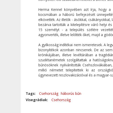
Herma Kennel könyvében azt írja, hogy a g
kocsmában a háború befejezését ünnepelték,
elkövették. Az illetők - ásókkal, csákányokkal,
bezárva tartották a kitelepítésre váró helyi 
15 személyt - a település szélére vezetté
agyonverték, illetve lelőtték őket, majd a göd
A gyilkosság indítékai nem ismeretesek. A leg
bizonyítékok azonban nincsenek. De az sem k
krónikájában, illetve levéltárában a tragédi
szudétanémetek szolgáltattak a hatóságokn
bűnösöknek nyilvánították Csehszlovákiában,
millió németet telepítettek ki az országb
úgynevezett reszlovakizációval és a magyar-sz
Tags:
Csehország
háborús bűn
Visegrádiak:
Csehország