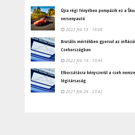
Újra régi fényében pompázik ez a Ško
versenyautó
2022 feb 19 - 16:08
Brutális mértékben gyorsul az infláció
Csehországban
2022 feb 14 - 10:44
Elbocsátásra kényszerül a cseh nemze
légitársaság
2021 feb 24 - 23:42