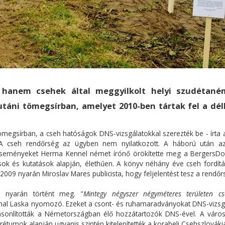
hanem csehek által meggyilkolt helyi szudétané
utáni tömegsírban, amelyet 2010-ben tártak fel a dél
 tömegsírban, a cseh hatóságok DNS-vizsgálatokkal szerezték be - írta
 A cseh rendőrség az ügyben nem nyilatkozott. A háború után a
t eseményeket Herma Kennel német írónő örökítette meg a BergersDo
ások és kutatások alapján, élethűen. A könyv néhány éve cseh fordítá
2009 nyarán Miroslav Mares publicista, hogy feljelentést tesz a rendőr
 nyarán történt meg. "
Mintegy négyszer négyméteres területen cs
ichal Laska nyomozó. Ezeket a csont- és ruhamaradványokat DNS-vizsg
asonlították a Németországban élő hozzátartozók DNS-ével. A váro
tumok alapján ugyanis szintén kitelepítették a korabeli Csehszlováki