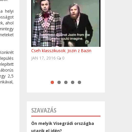
a helyi
osságot
ek, ahol
 mintegy
meteket
Cseh klasszikusok: Jozin z Bazin
Fedezd fel Lengyelországot!
Történelmi személyek, akik
Kasia Kowalska - To Co Dobre
Volvo Trucks platooning first time in
 Konkrét
JAN 17, 2016
meghatározták a lengyel és a
Central-Europe
0
lepülés
epített
magyar történelemet is
háborús
egy 2,5
nkával,
SZAVAZÁS
Ön melyik Visegrádi országba
utazik el idén?