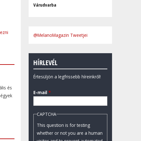
Várudvarba
kezni
@MelanoMagazin Tweetjei
HÍRLEVÉL
Értesüljön a legfrissebb híreinkről!
lis és
E-mail
*
négyek
CAPTCHA
This question is for testing
whether or not you are a human
visitor and to prevent automated