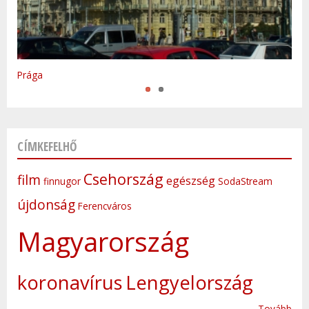
Varsó
Prága
CÍMKEFELHŐ
Csehország
film
egészség
finnugor
SodaStream
újdonság
Ferencváros
Magyarország
koronavírus
Lengyelország
Tovább