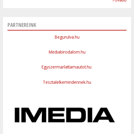
PARTNEREINK
Begurulva.hu
Mediabirodalom.hu
Egyszermarlattamautot.hu
Tesztalelkemindennek.hu