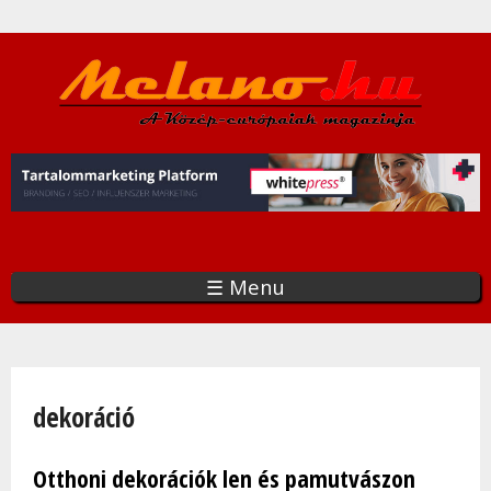
Ugrás
a
tartalomra
☰ Menu
Jelenlegi hely
dekoráció
Otthoni dekorációk len és pamutvászon