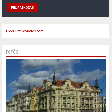
FreeCurrencyRates.com
FOTÓK