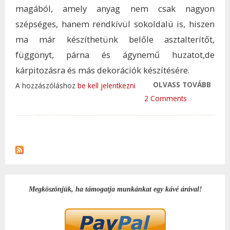
magából, amely anyag nem csak nagyon
szépséges, hanem rendkívül sokoldalú is, hiszen
ma már készíthetünk belőle asztalterítőt,
függönyt, párna és ágynemű huzatot,de
kárpitozásra és más dekorációk készítésére.
OLVASS TOVÁBB
OTT
A hozzászóláshoz
be kell jelentkezni
DEKO
2 Comments
ÉS
PAM
ANY
TAR
KAP
Megköszönjük, ha támogatja munkánkat egy kávé árával!