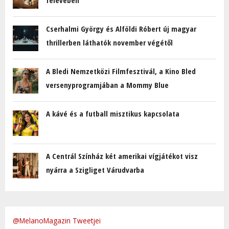
Cserhalmi György és Alföldi Róbert új magyar
thrillerben láthatók november végétől
A Bledi Nemzetközi Filmfesztivál, a Kino Bled
versenyprogramjában a Mommy Blue
A kávé és a futball misztikus kapcsolata
A Centrál Színház két amerikai vígjátékot visz
nyárra a Szigliget Várudvarba
@MelanoMagazin Tweetjei