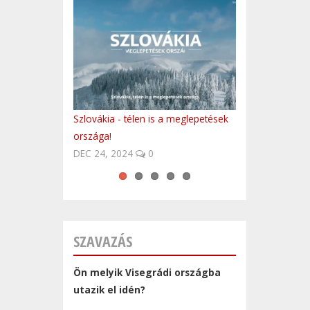
Szlovákia - télen is a meglepetések
10 látnivaló Csehországból (angol
Kasia Kowalska - To Co Dobre
Fedezd fel Lengyelországot!
Meghalt a Kisvakond atyja, Zdenek
országa!
nyelvű)
Miler - ČeskéNoviny.cz.
DEC 24, 2024
0
SZAVAZÁS
Ön melyik Visegrádi országba
utazik el idén?