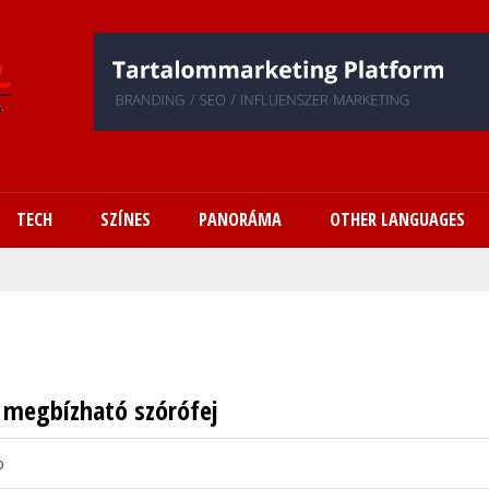
Ugrás
a
tartalomra
TECH
SZÍNES
PANORÁMA
OTHER LANGUAGES
 megbízható szórófej
o