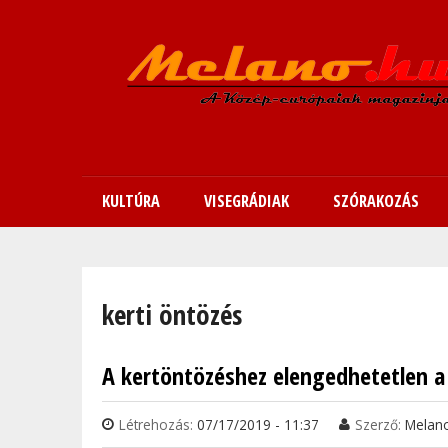
KULTÚRA
VISEGRÁDIAK
SZÓRAKOZÁS
Jelenlegi hely
kerti öntözés
A kertöntözéshez elengedhetetlen a
Létrehozás:
07/17/2019 - 11:37
Szerző:
Melan