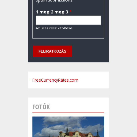
1 meg 2 meg 3
*
Az üres rész kitöltése.
FreeCurrencyRates.com
FOTÓK