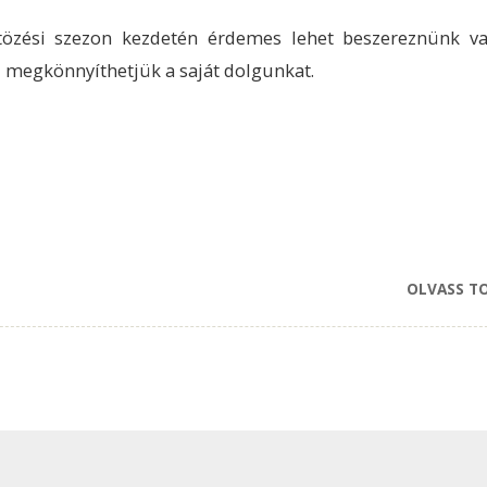
tözési szezon kezdetén érdemes lehet beszereznünk va
 megkönnyíthetjük a saját dolgunkat.
OLVASS T