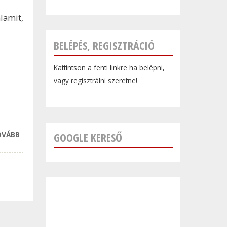
lamit,
BELÉPÉS, REGISZTRÁCIÓ
Kattintson a fenti linkre ha belépni,
vagy regisztrálni szeretne!
OVÁBB
A
GOOGLE KERESŐ
KERTÖNTÖZÉSHEZ
ELENGEDHETETLEN
A MEGBÍZHATÓ
SZÓRÓFEJ
TARTALOMMAL
KAPCSOLATOSAN