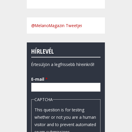
@MelanoMagazin Tweetjei
HÍRLEVÉL
Értesüljön a legfrissebb híreinkről!
E-mail
*
CAPTCHA
This question is for testing
whether or not you are a human
visitor and to prevent automated
spam submissions.