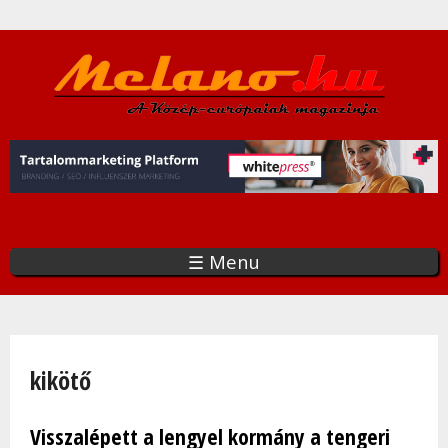
Ugrás
a
tartalomra
☰ Menu
Jelenlegi hely
kikötő
Visszalépett a lengyel kormány a tengeri