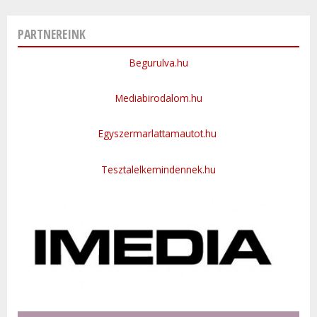
PARTNEREINK
Begurulva.hu
Mediabirodalom.hu
Egyszermarlattamautot.hu
Tesztalelkemindennek.hu