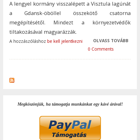
A lengyel kormány visszalépett a Visztula lagúnát
a Gdansk-öböllel összekötő csatorna
megépítésétől. Mindezt a környezetvédők
tiltakozásával magyarázzák.
OLVASS TOVÁBB
VISS
A hozzászóláshoz
be kell jelentkezni
LENG
0 Comments
KORM
TENG
CSA
ÉPÍT
TAR
KAP
Megköszönjük, ha támogatja munkánkat egy kávé árával!