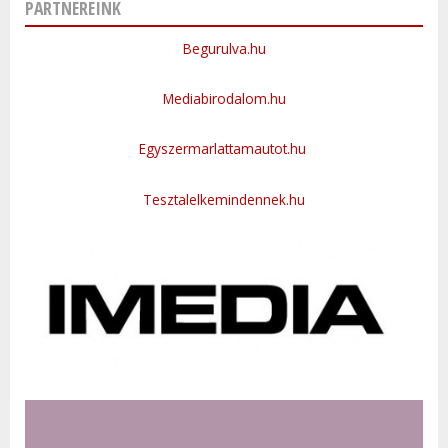
PARTNEREINK
Begurulva.hu
Mediabirodalom.hu
Egyszermarlattamautot.hu
Tesztalelkemindennek.hu