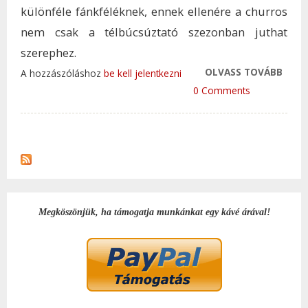
különféle fánkféléknek, ennek ellenére a churros
nem csak a télbúcsúztató szezonban juthat
szerephez.
OLVASS TOVÁBB
GYO
A hozzászóláshoz
be kell jelentkezni
ELKÉ
0 Comments
SPA
KEDV
FÁNK
CHU
TAR
KAP
Megköszönjük, ha támogatja munkánkat egy kávé árával!