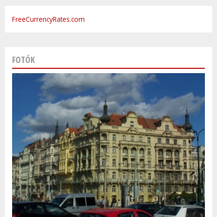
FreeCurrencyRates.com
FOTÓK
Varsó