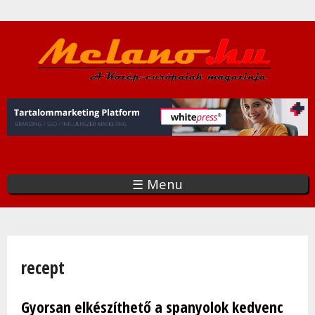
Ugrás
a
tartalomra
☰ Menu
Jelenlegi hely
recept
Gyorsan elkészíthető a spanyolok kedvenc