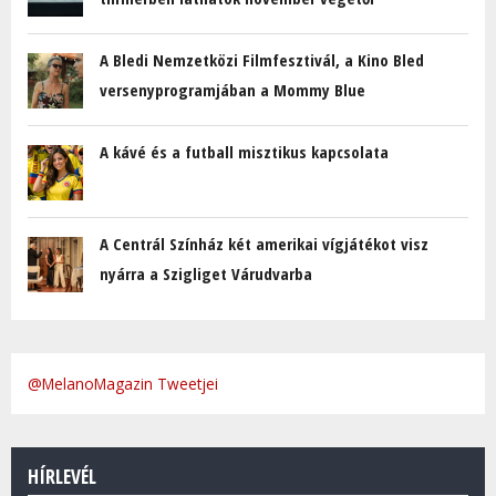
A Bledi Nemzetközi Filmfesztivál, a Kino Bled
versenyprogramjában a Mommy Blue
A kávé és a futball misztikus kapcsolata
A Centrál Színház két amerikai vígjátékot visz
nyárra a Szigliget Várudvarba
@MelanoMagazin Tweetjei
HÍRLEVÉL