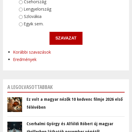
Választások
Csehország
Lengyelország
Szlovákia
Egyik sem.
Korábbi szavazások
Eredmények
A LEGOLVASOTTABBAK
Ez volt a magyar nézők 10 kedvenc filmje 2026 első
félévében
Cserhalmi György és Alföldi Róbert új magyar
thrillerben láthatók november végétől