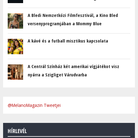
A Bledi Nemzetközi Filmfesztivál, a Kino Bled
versenyprogramjában a Mommy Blue
A kávé és a futball misztikus kapcsolata
A Centrál Színház két amerikai vígjátékot visz
nyárra a Szigliget Várudvarba
@MelanoMagazin Tweetjei
HÍRLEVÉL