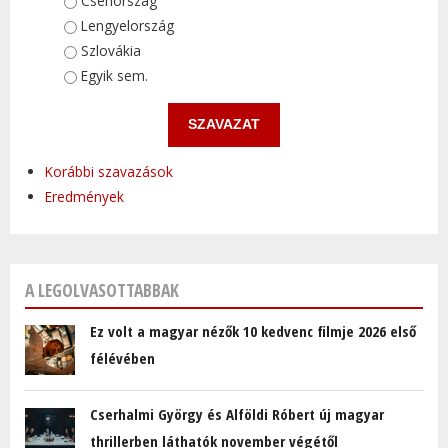
Választások
Csehország
Lengyelország
Szlovákia
Egyik sem.
Korábbi szavazások
Eredmények
A LEGOLVASOTTABBAK
Ez volt a magyar nézők 10 kedvenc filmje 2026 első
félévében
Cserhalmi György és Alföldi Róbert új magyar
thrillerben láthatók november végétől