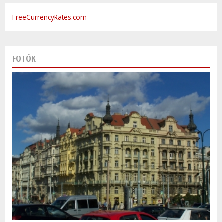
FreeCurrencyRates.com
FOTÓK
Varsó