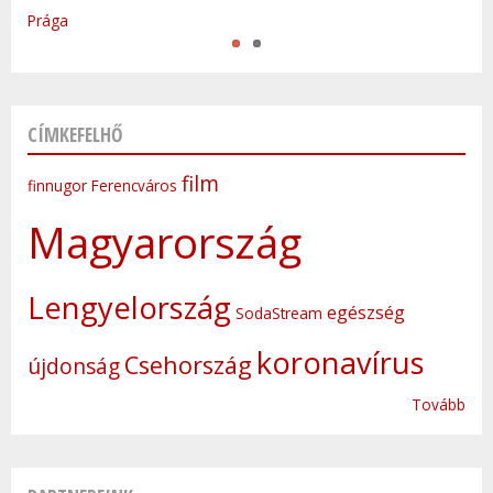
Prága
CÍMKEFELHŐ
film
finnugor
Ferencváros
Magyarország
Lengyelország
egészség
SodaStream
koronavírus
Csehország
újdonság
Tovább