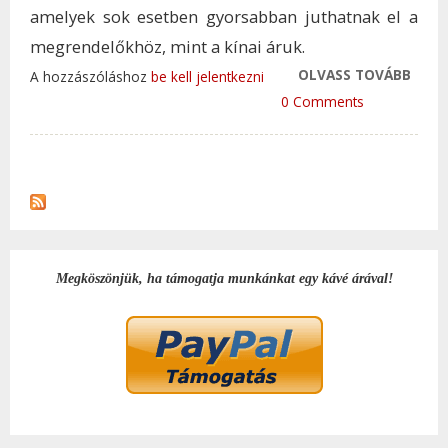
amelyek sok esetben gyorsabban juthatnak el a
megrendelőkhöz, mint a kínai áruk.
OLVASS TOVÁBB
VIRÁ
A hozzászóláshoz
be kell jelentkezni
JANU
0 Comments
MEGN
ÖNTÖ
SIRO
TAR
KAP
Megköszönjük, ha támogatja munkánkat egy kávé árával!