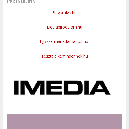
PARTNEREINK
Begurulva.hu
Mediabirodalom.hu
Egyszermarlattamautot.hu
Tesztalelkemindennek.hu