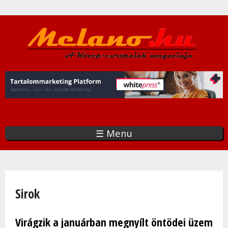
Ugrás
a
tartalomra
☰ Menu
Jelenlegi hely
Sirok
Virágzik a januárban megnyílt öntödei üzem