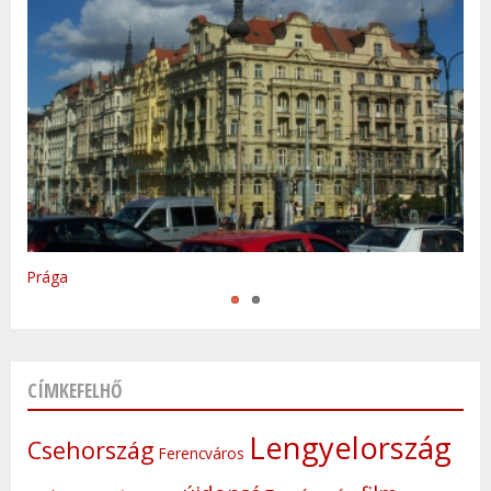
Varsó
Prága
CÍMKEFELHŐ
Lengyelország
Csehország
Ferencváros