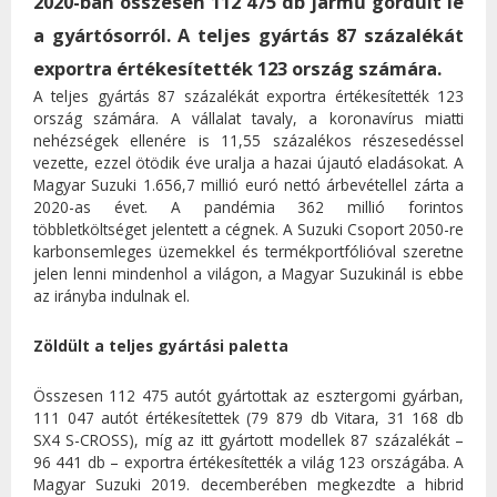
2020-ban összesen 112 475 db jármű gördült le
a gyártósorról. A teljes gyártás 87 százalékát
exportra értékesítették 123 ország számára.
A teljes gyártás 87 százalékát exportra értékesítették 123
ország számára. A vállalat tavaly, a koronavírus miatti
nehézségek ellenére is 11,55 százalékos részesedéssel
vezette, ezzel ötödik éve uralja a hazai újautó eladásokat. A
Magyar Suzuki 1.656,7 millió euró nettó árbevétellel zárta a
2020-as évet. A pandémia 362 millió forintos
többletköltséget jelentett a cégnek. A Suzuki Csoport 2050-re
karbonsemleges üzemekkel és termékportfólióval szeretne
jelen lenni mindenhol a világon, a Magyar Suzukinál is ebbe
az irányba indulnak el.
Zöldült a teljes gyártási paletta
Összesen 112 475 autót gyártottak az esztergomi gyárban,
111 047 autót értékesítettek (79 879 db Vitara, 31 168 db
SX4 S-CROSS), míg az itt gyártott modellek 87 százalékát –
96 441 db – exportra értékesítették a világ 123 országába. A
Magyar Suzuki 2019. decemberében megkezdte a hibrid