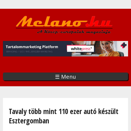
Ugrás
a
tartalomra
☰ Menu
Jelenlegi hely
Tavaly több mint 110 ezer autó készült
Esztergomban