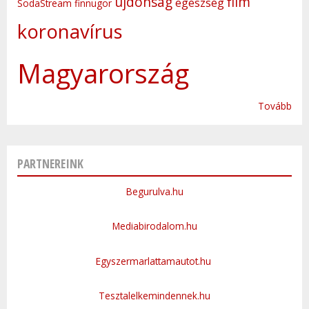
újdonság
film
egészség
SodaStream
finnugor
koronavírus
Magyarország
Tovább
PARTNEREINK
Begurulva.hu
Mediabirodalom.hu
Egyszermarlattamautot.hu
Tesztalelkemindennek.hu