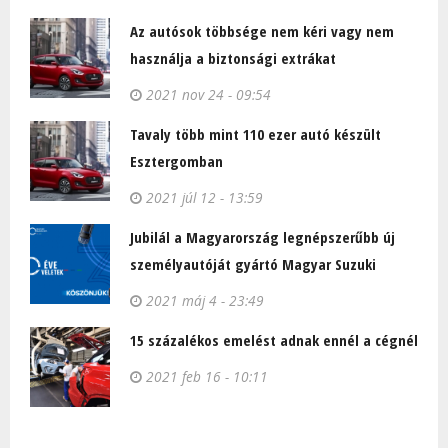
Az autósok többsége nem kéri vagy nem
használja a biztonsági extrákat
2021 nov 24 - 09:54
Tavaly több mint 110 ezer autó készült
Esztergomban
2021 júl 12 - 13:59
Jubilál a Magyarország legnépszerűbb új
személyautóját gyártó Magyar Suzuki
2021 máj 4 - 23:49
15 százalékos emelést adnak ennél a cégnél
2021 feb 16 - 10:11