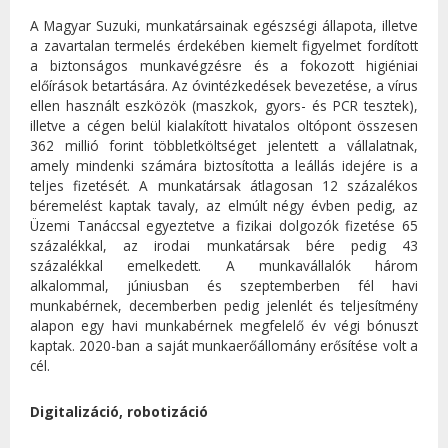
A Magyar Suzuki, munkatársainak egészségi állapota, illetve
a zavartalan termelés érdekében kiemelt figyelmet fordított
a biztonságos munkavégzésre és a fokozott higiéniai
előírások betartására. Az óvintézkedések bevezetése, a vírus
ellen használt eszközök (maszkok, gyors- és PCR tesztek),
illetve a cégen belül kialakított hivatalos oltópont összesen
362 millió forint többletköltséget jelentett a vállalatnak,
amely mindenki számára biztosította a leállás idejére is a
teljes fizetését. A munkatársak átlagosan 12 százalékos
béremelést kaptak tavaly, az elmúlt négy évben pedig, az
Üzemi Tanáccsal egyeztetve a fizikai dolgozók fizetése 65
százalékkal, az irodai munkatársak bére pedig 43
százalékkal emelkedett. A munkavállalók három
alkalommal, júniusban és szeptemberben fél havi
munkabérnek, decemberben pedig jelenlét és teljesítmény
alapon egy havi munkabérnek megfelelő év végi bónuszt
kaptak. 2020-ban a saját munkaerőállomány erősítése volt a
cél.
Digitalizáció, robotizáció