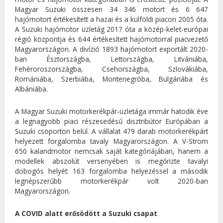
Magyar Suzuki összesen 34 346 motort és 6 647
hajómotort értékesített a hazai és a külföldi piacon 2005 óta.
A Suzuki hajómotor üzletág 2017 óta a közép-kelet-európai
régió központja és 644 értékesített hajómotorral piacvezető
Magyarországon. A divízió 1893 hajómotort exportált 2020-
ban Észtországba, Lettországba, Litvániába,
Fehéroroszországba, Csehországba, Szlovákiába,
Romániába, Szerbiába, Montenegróba, Bulgáriába és
Albániába.
A Magyar Suzuki motorkerékpár-üzletága immár hatodik éve
a legnagyobb piaci részesedésű disztribútor Európában a
Suzuki csoporton belül. A vállalat 479 darab motorkerékpárt
helyezett forgalomba tavaly Magyarországon. A V-Strom
650 kalandmotor nemcsak saját kategóriájában, hanem a
modellek abszolút versenyében is megőrizte tavalyi
dobogós helyét: 163 forgalomba helyezéssel a második
legnépszerűbb motorkerékpár volt 2020-ban
Magyarországon.
A COVID alatt erősödött a Suzuki csapat