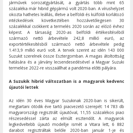
járművek sorozatgyártását, a gyártás több mint 65
százaléka már hibrid gépjármű volt 2020-ban. A vírushelyzet
okozta hathetes leállás, illetve a belföldi és külföldi korlátozó
intézkedések következtében hozzávetőlegesen 30
százalékkal csökkent a termelés 2020 során az előző évhez
képest. A társaság 2020-as belföldi értékesítéséből
származó nettó árbevétele 242,8 millió euró, az
exportértékesítésből származó nettó árbevétele pedig
1.413,9 millió euró volt. A tervek szerint az idén 143 000
Suzukit szerelnek össze Esztergomban. A magas átoltottság
hatására és a járvány lecsendesedésével a Magyar Suzuki
termelése 2022-re visszaállhat a pandémia előtti pályára.
A Suzukik hibrid változatban is a magyarok kedvenc
újautói lettek
Az idén 30 éves Magyar Suzukinak 2020-ban is sikerült,
megtartani ötödik éve tartó piacvezető szerepét: 14 783 db
magyarországi regisztrált újautóval, 11,55 százalékos piaci
részesedéssel zárta az elmúlt esztendőt. A magyarok
legkedveltebb újautó modellje ismét a Vitara lett, 6 882
darabot regisztráltak belőle 2020-ban január 1-je és