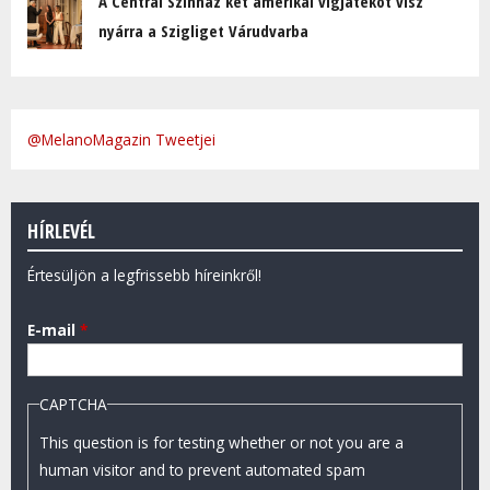
A Centrál Színház két amerikai vígjátékot visz
nyárra a Szigliget Várudvarba
@MelanoMagazin Tweetjei
HÍRLEVÉL
Értesüljön a legfrissebb híreinkről!
E-mail
*
CAPTCHA
This question is for testing whether or not you are a
human visitor and to prevent automated spam