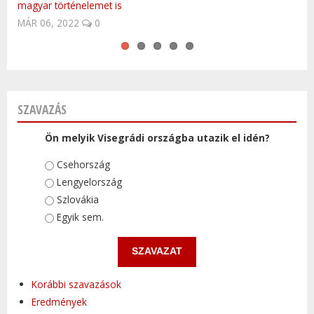
magyar történelemet is
JAN 10, 2016
2012) LIVE
0
MÁR 06, 2022
0
SZAVAZÁS
Ön melyik Visegrádi országba utazik el idén?
Választások
Csehország
Lengyelország
Szlovákia
Egyik sem.
Korábbi szavazások
Eredmények