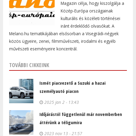
Magazin célja, hogy kiszolgálja a
Közép-Európa országainak
kulturális és közéleti történései
iránt érdeklődő olvasókat. A
Melano.hu tematikájában elsősorban a Visegrádi-négyek
közös ügyeire, zenei, filmművészeti, irodalmi és egyéb
művészeti eseményeire koncentrál.
TOVÁBBI CIKKEINK
Ismét piacvezető a Suzuki a hazai
személyautó piacon
2025 jan 2 - 13:43
Időjárástól függetlenül már novemberben
áttérünk a téligumira
2023 nov 13 - 21:57