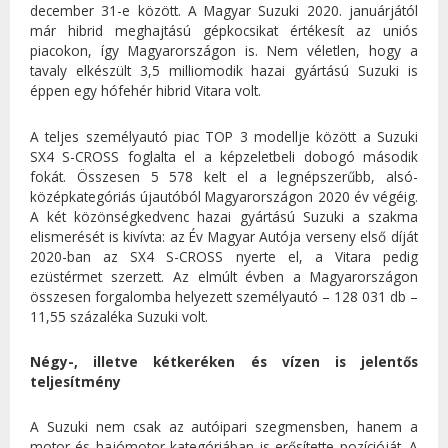
december 31-e között. A Magyar Suzuki 2020. januárjától
már hibrid meghajtású gépkocsikat értékesít az uniós
piacokon, így Magyarországon is. Nem véletlen, hogy a
tavaly elkészült 3,5 milliomodik hazai gyártású Suzuki is
éppen egy hófehér hibrid Vitara volt.
A teljes személyautó piac TOP 3 modellje között a Suzuki
SX4 S-CROSS foglalta el a képzeletbeli dobogó második
fokát. Összesen 5 578 kelt el a legnépszerűbb, alsó-
középkategóriás újautóból Magyarországon 2020 év végéig.
A két közönségkedvenc hazai gyártású Suzuki a szakma
elismerését is kivívta: az Év Magyar Autója verseny első díját
2020-ban az SX4 S-CROSS nyerte el, a Vitara pedig
ezüstérmet szerzett. Az elmúlt évben a Magyarországon
összesen forgalomba helyezett személyautó – 128 031 db –
11,55 százaléka Suzuki volt.
Négy-, illetve kétkeréken és vízen is jelentős
teljesítmény
A Suzuki nem csak az autóipari szegmensben, hanem a
motor és hajómotor kategóriában is erősítette pozícióját. A