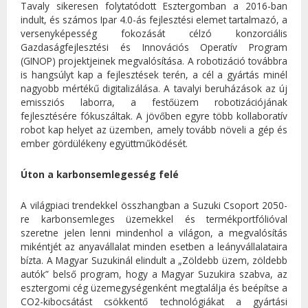
Tavaly sikeresen folytatódott Esztergomban a 2016-ban
indult, és számos Ipar 4.0-ás fejlesztési elemet tartalmazó, a
versenyképesség fokozását célzó konzorciális
Gazdaságfejlesztési és Innovációs Operatív Program
(GINOP) projektjeinek megvalósítása. A robotizáció továbbra
is hangsúlyt kap a fejlesztések terén, a cél a gyártás minél
nagyobb mértékű digitalizálása. A tavalyi beruházások az új
emissziós laborra, a festőüzem robotizációjának
fejlesztésére fókuszáltak. A jövőben egyre több kollaboratív
robot kap helyet az üzemben, amely tovább növeli a gép és
ember gördülékeny együttműködését.
Úton a karbonsemlegesség felé
A világpiaci trendekkel összhangban a Suzuki Csoport 2050-
re karbonsemleges üzemekkel és termékportfólióval
szeretne jelen lenni mindenhol a világon, a megvalósítás
mikéntjét az anyavállalat minden esetben a leányvállalataira
bízta. A Magyar Suzukinál elindult a „Zöldebb üzem, zöldebb
autók” belső program, hogy a Magyar Suzukira szabva, az
esztergomi cég üzemegységenként megtalálja és beépítse a
CO2-kibocsátást csökkentő technológiákat a gyártási