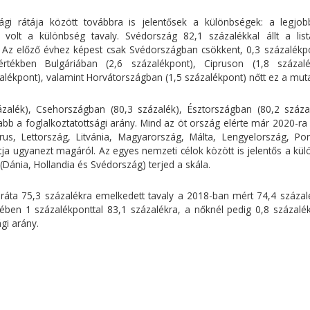
sági rátája között továbbra is jelentősek a különbségek: a legjo
volt a különbség tavaly. Svédország 82,1 százalékkal állt a list
. Az előző évhez képest csak Svédországban csökkent, 0,3 százalékpo
értékben Bulgáriában (2,6 százalékpont), Cipruson (1,8 százalé
lékpont), valamint Horvátországban (1,5 százalékpont) nőtt ez a mut
alék), Csehországban (80,3 százalék), Észtországban (80,2 száza
bb a foglalkoztatottsági arány. Mind az öt ország elérte már 2020-ra 
prus, Lettország, Litvánia, Magyarország, Málta, Lengyelország, Port
ja ugyanezt magáról. Az egyes nemzeti célok között is jelentős a kül
(Dánia, Hollandia és Svédország) terjed a skála.
ráta 75,3 százalékra emelkedett tavaly a 2018-ban mért 74,4 százalé
rében 1 százalékponttal 83,1 százalékra, a nőknél pedig 0,8 százalék
gi arány.