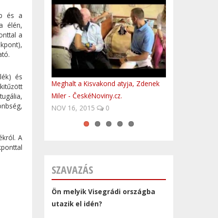
bb és a
a élén,
nttal a
kpont),
ató.
lék) és
Meghalt a Kisvakond atyja, Zdenek
Polish Anthem by Hungarian
Rég elmúlt
Evanescence - Weight Of The World
Oceana - Endless Summer
kitűzött
Miler - ČeskéNoviny.cz.
FolkEmbassy
(Budapest, 18 of June 2012) LIVE
ugália,
önbség,
NOV 16, 2015
0
król. A
ponttal
SZAVAZÁS
Ön melyik Visegrádi országba
utazik el idén?