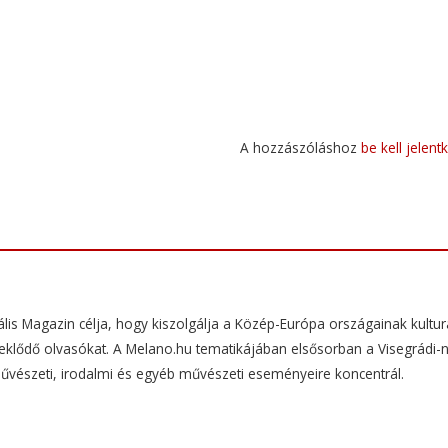
A hozzászóláshoz
be kell jelent
ális Magazin célja, hogy kiszolgálja a Közép-Európa országainak kulturá
rdeklődő olvasókat. A Melano.hu tematikájában elsősorban a Visegrádi-
művészeti, irodalmi és egyéb művészeti eseményeire koncentrál.