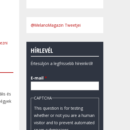
@MelanoMagazin Tweetjei
kezni
HÍRLEVÉL
Értesüljön a legfrissebb híreinkről!
E-mail
*
lis és
CAPTCHA
négyek
This question is for testing
whether or not you are a human
visitor and to prevent automated
spam submissions.