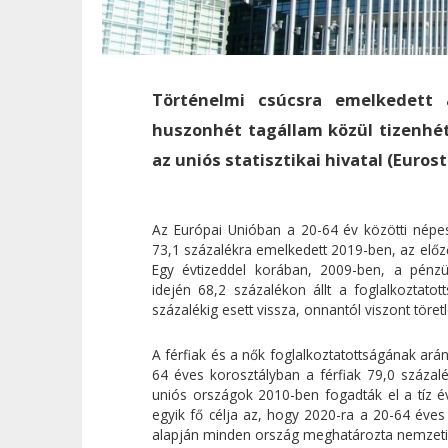
Történelmi csúcsra emelkedett 
huszonhét tagállam közül tizenhét 
az uniós statisztikai hivatal (Euros
Az Európai Unióban a 20-64 év közötti népess
73,1 százalékra emelkedett 2019-ben, az előz
Egy évtizeddel korában, 2009-ben, a pénzü
idején 68,2 százalékon állt a foglalkoztatot
százalékig esett vissza, onnantól viszont töret
A férfiak és a nők foglalkoztatottságának ará
64 éves korosztályban a férfiak 79,0 százalé
uniós országok 2010-ben fogadták el a tíz év
egyik fő célja az, hogy 2020-ra a 20-64 éve
alapján minden ország meghatározta nemzeti c