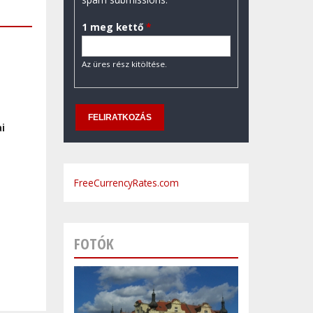
1 meg kettő
*
Az üres rész kitöltése.
ai
FreeCurrencyRates.com
FOTÓK