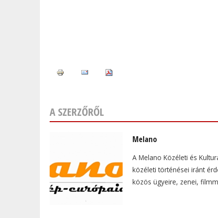
A SZERZŐRŐL
Melano
A Melano Közéleti és Kultur
közéleti történései iránt é
közös ügyeire, zenei, film