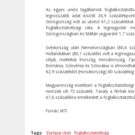
Az egyes uniós tagállamok foglalkoztatott
legrosszabb adat között 20,9 százalékpont 
Görögország volt az utolsó 61,2 százalékkal
foglalkoztatottsági ráta. A legnagyobb m
Görögországban és Máltán (egyaránt 1,7 száza
Svédország után Németországban (80,6 száz
Hollandiában (80,1 százalék) volt a legmagasa
célját, mellettük Írország, Horvátország, Ci
Románia, Szlovénia és Szlovákia is elmondhat
62,9 százaléktól (Horvátország) 80 százalékig 
Magyarország esetében a foglalkoztatottsági 
nemzeti cél 75 százalék. Tavaly a férfiak kö
67,6 százalékra emelkedett a foglalkoztatottsá
Forrás: MTI
Tags:
Európai Unió
foglalkoztatottság