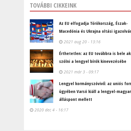
TOVÁBBI CIKKEINK
Az EU elfogadja Törökország, Észak-
Macedónia és Ukrajna oltási igazolvá
2021 aug 20 - 13:16
Érthetetlen: az EU továbbra is bele ak
szólni a lengyel bírók kinevezésébe
2021 már 3 - 09:17
Lengyel kormányszóvivő: az uniós for
ügyében Varsó kiáll a lengyel-magyar
álláspont mellett
2020 dec 4 - 16:17