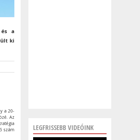
 és a
ült ki
ly a 20-
özé. Az
ratégia
LEGFRISSEBB VIDEÓINK
fő szám