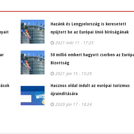
Hazánk és Lengyelország is keresetett
nyait
nyújtott be az Európai Unió bíróságának
2021 már 11 - 17:25
ar
50 millió embert hagyott cserben az Európ
Bizottság
2021 jan 15 - 15:29
rások
Hasznos oldal indult az európai turizmus
újraindítására
2020 jún 17 - 18:24