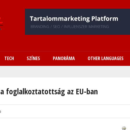
Ugrás
a
tartalomra
TECH
SZÍNES
PANORÁMA
OTHER LANGUAGES
t a foglalkoztatottság az EU-ban
o