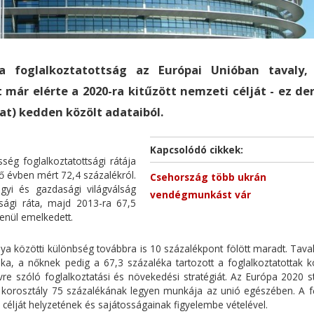
a foglalkoztatottság az Európai Unióban tavaly,
már elérte a 2020-ra kitűzött nemzeti célját - ez der
tat) kedden közölt adataiból.
Kapcsolódó cikkek:
ég foglalkoztatottsági rátája
ő évben mért 72,4 százalékról.
Csehország több ukrán
gyi és gazdasági világválság
vendégmunkást vár
tsági ráta, majd 2013-ra 67,5
lenül emelkedett.
nya közötti különbség továbbra is 10 százalékpont fölött maradt. Tava
ka, a nőknek pedig a 67,3 százaléka tartozott a foglalkoztatottak k
re szóló foglalkoztatási és növekedési stratégiát. Az Európa 2020 st
s korosztály 75 százalékának legyen munkája az unió egészében. A 
élját helyzetének és sajátosságainak figyelembe vételével.