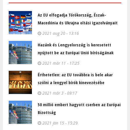
Az EU elfogadja Törökország, Észak-
Macedónia és Ukrajna oltási igazolványait
2021 aug 20 - 13:16
Hazánk és Lengyelország is keresetett
nyújtott be az Európai Unió bíróságának
2021 már 11 - 17:25
Érthetetlen: az EU továbbra is bele akar
szólni a lengyel bírók kinevezésébe
2021 már 3 - 09:17
50 millió embert hagyott cserben az Európai
Bizottság
2021 jan 15 - 15:29