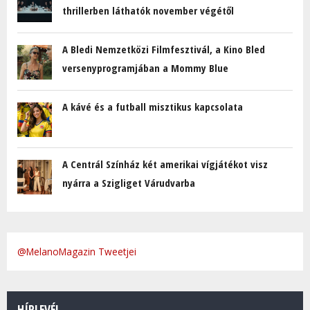
thrillerben láthatók november végétől
A Bledi Nemzetközi Filmfesztivál, a Kino Bled
versenyprogramjában a Mommy Blue
A kávé és a futball misztikus kapcsolata
A Centrál Színház két amerikai vígjátékot visz
nyárra a Szigliget Várudvarba
@MelanoMagazin Tweetjei
HÍRLEVÉL