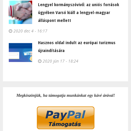
Lengyel kormányszóvivő: az uniós források
ügyében Varsó kiáll a lengyel-magyar
álláspont mellett
2020 dec 4 - 16:17
Hasznos oldal indult az európai turizmus
újraindítására
2020 jún 17 - 18:24
Megköszönjük, ha támogatja munkánkat egy kávé árával!