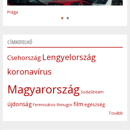
Varsó
Prága
CÍMKEFELHŐ
Lengyelország
Csehország
koronavírus
Magyarország
SodaStream
újdonság
film
egészség
Ferencváros
finnugor
Tovább