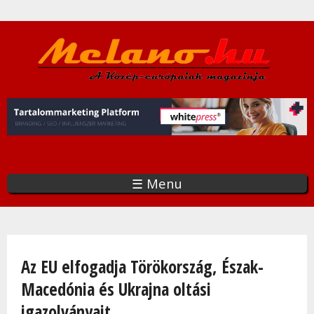
Ugrás
a
tartalomra
☰ Menu
Jelenlegi hely
Az EU elfogadja Törökország, Észak-
Macedónia és Ukrajna oltási
igazolványait