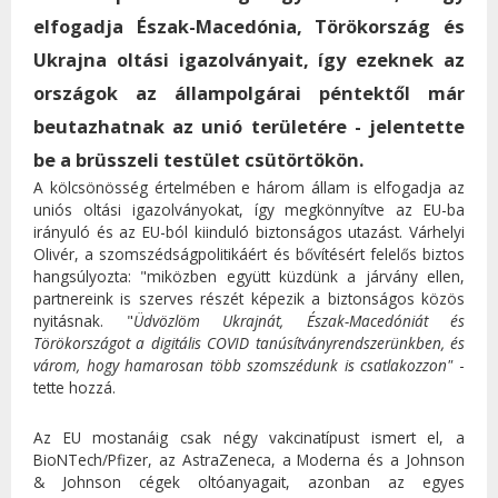
elfogadja Észak-Macedónia, Törökország és
Ukrajna oltási igazolványait, így ezeknek az
országok az állampolgárai péntektől már
beutazhatnak az unió területére - jelentette
be a brüsszeli testület csütörtökön.
A kölcsönösség értelmében e három állam is elfogadja az
uniós oltási igazolványokat, így megkönnyítve az EU-ba
irányuló és az EU-ból kiinduló biztonságos utazást. Várhelyi
Olivér, a szomszédságpolitikáért és bővítésért felelős biztos
hangsúlyozta: "miközben együtt küzdünk a járvány ellen,
partnereink is szerves részét képezik a biztonságos közös
nyitásnak. "
Üdvözlöm Ukrajnát, Észak-Macedóniát és
Törökországot a digitális COVID tanúsítványrendszerünkben, és
várom, hogy hamarosan több szomszédunk is csatlakozzon"
-
tette hozzá.
Az EU mostanáig csak négy vakcinatípust ismert el, a
BioNTech/Pfizer, az AstraZeneca, a Moderna és a Johnson
& Johnson cégek oltóanyagait, azonban az egyes