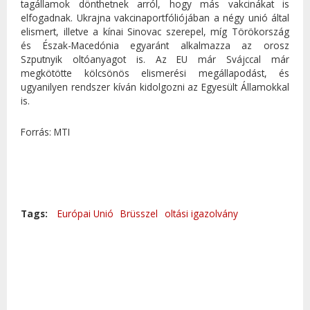
tagállamok dönthetnek arról, hogy más vakcinákat is
elfogadnak. Ukrajna vakcinaportfóliójában a négy unió által
elismert, illetve a kínai Sinovac szerepel, míg Törökország
és Észak-Macedónia egyaránt alkalmazza az orosz
Szputnyik oltóanyagot is. Az EU már Svájccal már
megkötötte kölcsönös elismerési megállapodást, és
ugyanilyen rendszer kíván kidolgozni az Egyesült Államokkal
is.
Forrás: MTI
Tags:
Európai Unió
Brüsszel
oltási igazolvány