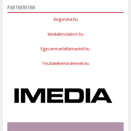
PARTNEREINK
Begurulva.hu
Mediabirodalom.hu
Egyszermarlattamautot.hu
Tesztalelkemindennek.hu