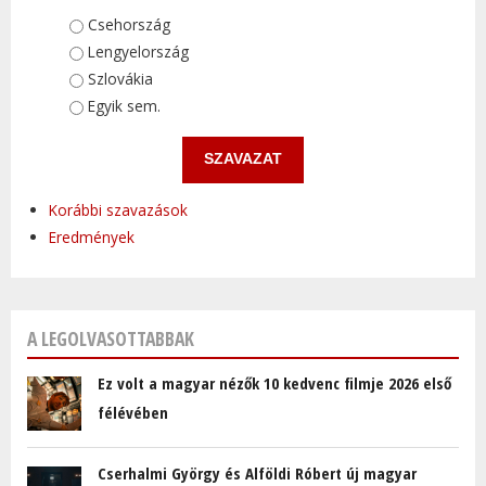
Választások
Csehország
Lengyelország
Szlovákia
Egyik sem.
Korábbi szavazások
Eredmények
A LEGOLVASOTTABBAK
Ez volt a magyar nézők 10 kedvenc filmje 2026 első
félévében
Cserhalmi György és Alföldi Róbert új magyar