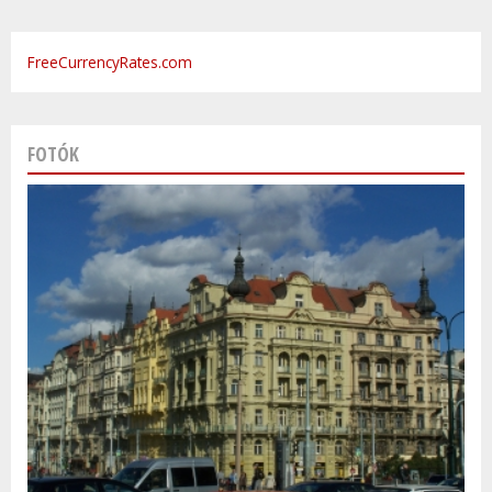
FreeCurrencyRates.com
FOTÓK