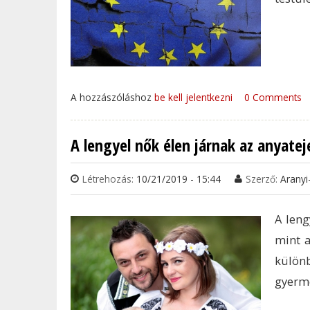
A hozzászóláshoz
be kell jelentkezni
0 Comments
A lengyel nők élen járnak az anyate
Létrehozás:
10/21/2019 - 15:44
Szerző:
Aranyi
A leng
mint a
külön
gyerme