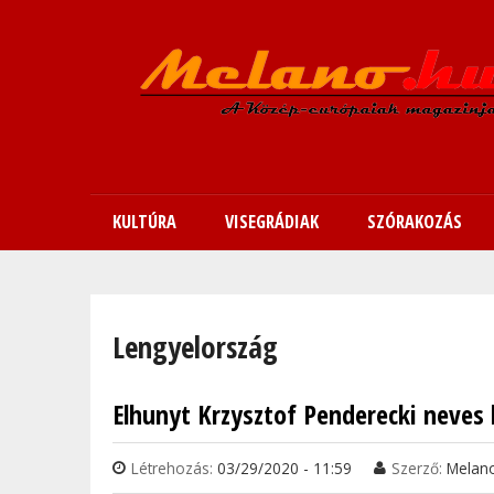
KULTÚRA
VISEGRÁDIAK
SZÓRAKOZÁS
Jelenlegi hely
Lengyelország
Elhunyt Krzysztof Penderecki neves 
Oldalak
Létrehozás:
03/29/2020 - 11:59
Szerző:
Melan