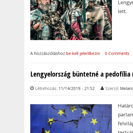
Lengy
lett.
A hozzászóláshoz
be kell jelentkezni
0 Comments
Lengyelország büntetné a pedofília 
Létrehozás:
11/14/2019 - 21:52
Szerző:
Melan
Határ
parla
felvil
testül