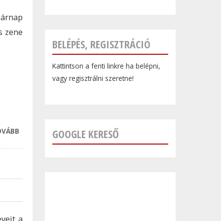
sárnap
s zene
BELÉPÉS, REGISZTRÁCIÓ
Kattintson a fenti linkre ha belépni,
vagy regisztrálni szeretne!
OVÁBB
ELHUNYT
GOOGLE KERESŐ
KRZYSZTOF
PENDERECKI
NEVES LENGYEL
ZENESZERZŐ
TARTALOMMAL
KAPCSOLATOSAN
veit a