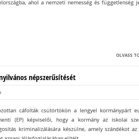
elországba, ahol a nemzeti nemesség és függetlenség j
OLVASS T
nyilvános népszerűsítését
o
ozottan cáfolták csütörtökön a lengyel kormánypárt e
menti (EP) képviselői, hogy a kormány az iskolai sze
ágosítás kriminalizálására készülne, amely szándékot az
et aznapi állásfoglalásában elítélt.