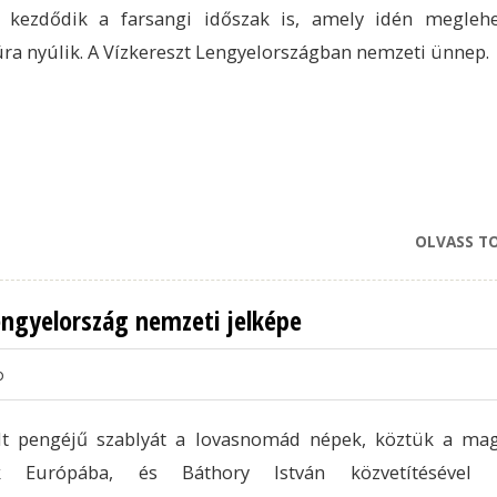
 kezdődik a farsangi időszak is, amely idén megleh
ra nyúlik. A Vízkereszt Lengyelországban nemzeti ünnep.
OLVASS T
engyelország nemzeti jelképe
o
elt pengéjű szablyát a lovasnomád népek, köztük a ma
k Európába, és Báthory István közvetítésével k