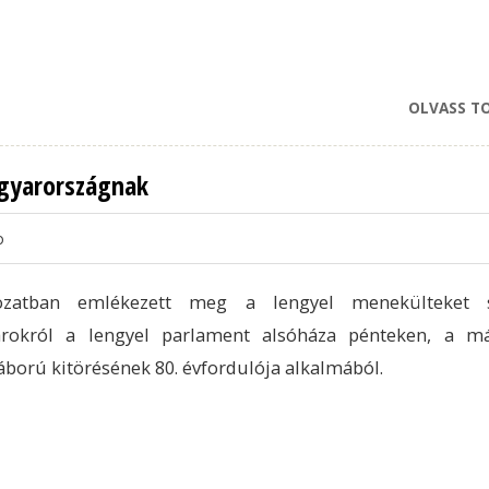
OLVASS T
agyarországnak
o
ozatban emlékezett meg a lengyel menekülteket s
rokról a lengyel parlament alsóháza pénteken, a m
áború kitörésének 80. évfordulója alkalmából.