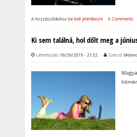
A hozzászóláshoz
be kell jelentkezni
0 Comments
Ki sem találná, hol dőlt meg a júniu
Létrehozás:
06/26/2019 - 21:52
Szerző:
Melan
Magya
hőmérs