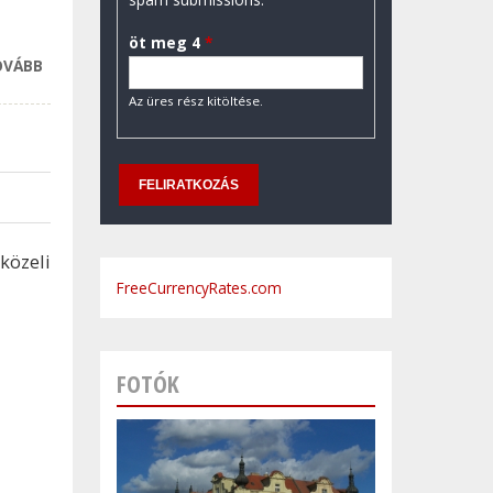
öt meg 4
*
OVÁBB
LENGYELORSZÁG
TOVÁBBRA IS HÁLÁS
Az üres rész kitöltése.
MAGYARORSZÁGNAK
TARTALOMMAL
KAPCSOLATOSAN
özeli
FreeCurrencyRates.com
FOTÓK