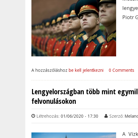
lengye
Piotr G
A hozzászóláshoz
be kell jelentkezni
0 Comments
Lengyelországban több mint egymilli
felvonulásokon
Létrehozás:
01/06/2020 - 17:30
Szerző:
Melan
A Víz