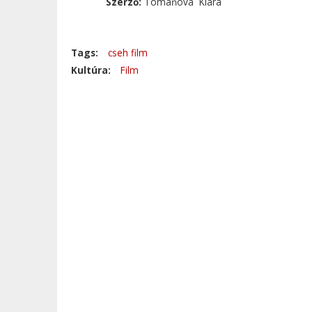
Szerző:
Tomaňová Klára
Tags:
cseh film
Kultúra:
Film