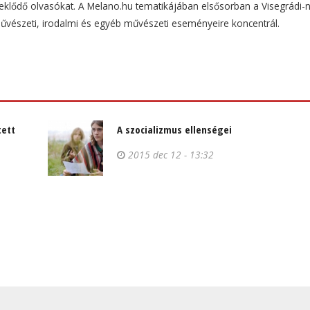
rdeklődő olvasókat. A Melano.hu tematikájában elsősorban a Visegrádi-
művészeti, irodalmi és egyéb művészeti eseményeire koncentrál.
tett
A szocializmus ellenségei
2015 dec 12 - 13:32