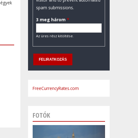
négyek
spam submissions.
3 meg három
*
Az üres rész kitöltése.
FreeCurrencyRates.com
FOTÓK