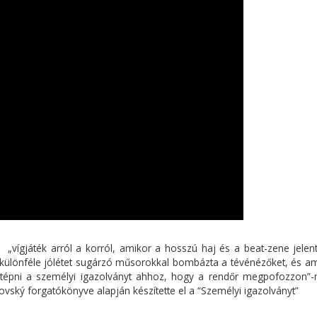
nt „vígjáték arról a korról, amikor a hosszú haj és a beat-zene jelen
y különféle jólétet sugárzó műsorokkal bombázta a tévénézőket, és a
 eltépni a személyi igazolványt ahhoz, hogy a rendőr megpofozzon”
hovský forgatókönyve alapján készítette el a “Személyi igazolványt”