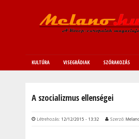
KULTÚRA
VISEGRÁDIAK
SZÓRAKOZÁS
Jelenlegi hely
A szocializmus ellenségei
Létrehozás:
12/12/2015 - 13:32
Szerző:
Melan