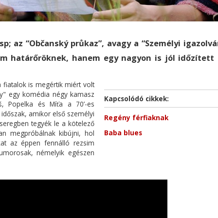
; az “Občanský průkaz”, avagy a “Személyi igazolvá
lm határőröknek, hanem egy nagyon is jól időzített 
fiatalok is megértik miért volt
ány" egy komédia négy kamasz
Kapcsolódó cikkek:
leš, Popelka és Míťa a 70’-es
z időszak, amikor első személyi
Regény férfiaknak
seregben tegyék le a kötelező
Baba blues
an megpróbálnak kibújni, hol
kat az éppen fennálló rezsim
b humorosak, némelyik egészen