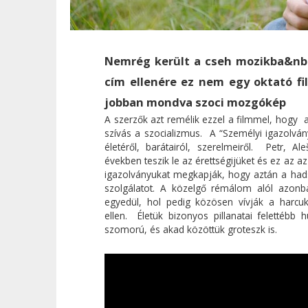
Nemrég került a cseh mozikba&nbsp
cím ellenére ez nem egy oktató fi
jobban mondva szoci mozgókép
A szerzők azt remélik ezzel a filmmel, hogy a 
szívás a szocializmus. A “Személyi igazolv
életéről, barátairól, szerelmeiről. Petr, A
években teszik le az érettségijüket és ez az a
igazolványukat megkapják, hogy aztán a had
szolgálatot. A közelgő rémálom alól azonb
egyedül, hol pedig közösen vívják a harcu
ellen. Életük bizonyos pillanatai felettéb
szomorú, és akad közöttük groteszk is.