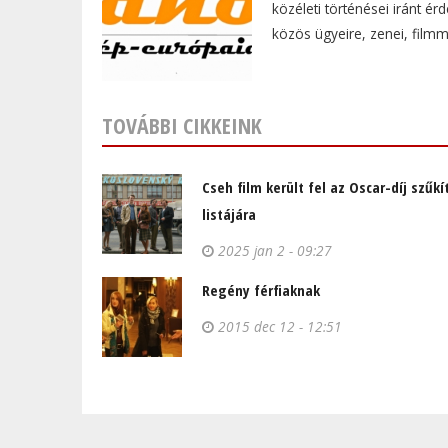
közéleti történései iránt é
közös ügyeire, zenei, film
TOVÁBBI CIKKEINK
Cseh film került fel az Oscar-díj szűkí
listájára
2025 jan 2 - 09:27
Regény férfiaknak
2015 dec 12 - 12:51