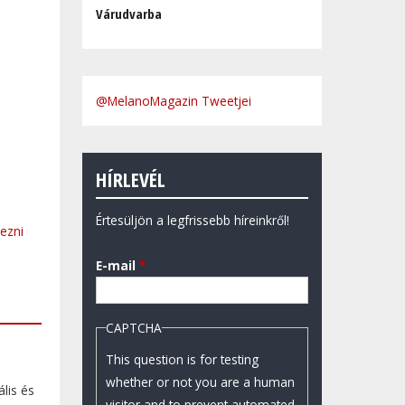
Várudvarba
@MelanoMagazin Tweetjei
HÍRLEVÉL
Értesüljön a legfrissebb híreinkről!
kezni
E-mail
*
CAPTCHA
This question is for testing
whether or not you are a human
lis és
visitor and to prevent automated