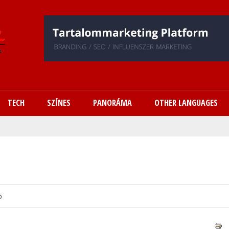
Ugrás
a
tartalomra
TECH
SZÍNES
PANORÁMA
OTHER LANGUAGES
o