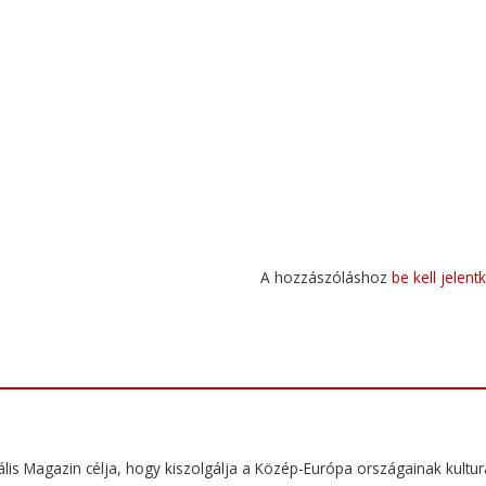
A hozzászóláshoz
be kell jelent
ális Magazin célja, hogy kiszolgálja a Közép-Európa országainak kulturá