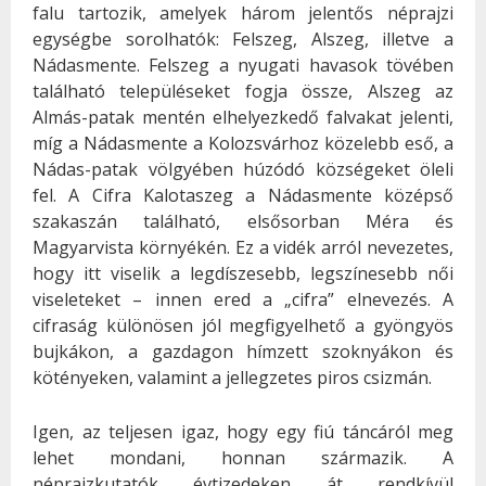
falu tartozik, amelyek három jelentős néprajzi
egységbe sorolhatók: Felszeg, Alszeg, illetve a
Nádasmente. Felszeg a nyugati havasok tövében
található településeket fogja össze, Alszeg az
Almás-patak mentén elhelyezkedő falvakat jelenti,
míg a Nádasmente a Kolozsvárhoz közelebb eső, a
Nádas-patak völgyében húzódó községeket öleli
fel. A Cifra Kalotaszeg a Nádasmente középső
szakaszán található, elsősorban Méra és
Magyarvista környékén. Ez a vidék arról nevezetes,
hogy itt viselik a legdíszesebb, legszínesebb női
viseleteket – innen ered a „cifra” elnevezés. A
cifraság különösen jól megfigyelhető a gyöngyös
bujkákon, a gazdagon hímzett szoknyákon és
kötényeken, valamint a jellegzetes piros csizmán.
Igen, az teljesen igaz, hogy egy fiú táncáról meg
lehet mondani, honnan származik. A
néprajzkutatók évtizedeken át rendkívül