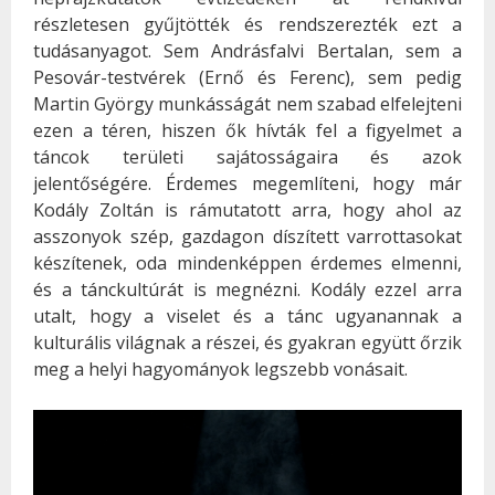
részletesen gyűjtötték és rendszerezték ezt a
tudásanyagot. Sem Andrásfalvi Bertalan, sem a
Pesovár-testvérek (Ernő és Ferenc), sem pedig
Martin György munkásságát nem szabad elfelejteni
ezen a téren, hiszen ők hívták fel a figyelmet a
táncok területi sajátosságaira és azok
jelentőségére. Érdemes megemlíteni, hogy már
Kodály Zoltán is rámutatott arra, hogy ahol az
asszonyok szép, gazdagon díszített varrottasokat
készítenek, oda mindenképpen érdemes elmenni,
és a tánckultúrát is megnézni. Kodály ezzel arra
utalt, hogy a viselet és a tánc ugyanannak a
kulturális világnak a részei, és gyakran együtt őrzik
meg a helyi hagyományok legszebb vonásait.