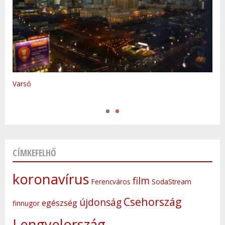
Varsó
Prága
CÍMKEFELHŐ
koronavírus
film
Ferencváros
SodaStream
Csehország
újdonság
egészség
finnugor
Lengyelország