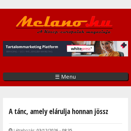
Ugrás
a
tartalomra
☰ Menu
Jelenlegi hely
A tánc, amely elárulja honnan jössz
Létrehozás:
03/12/2026 - 08:35