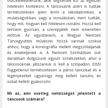
büszkélkedhetünk, akik segítettek ezt az egészet
hitelesen kivitelezni. A táncosaink azért is tudtak
természetesen jelen lenni a lakodalomban, a
mulatságokban, vagy a vonulásban, mert tudták,
hogy mit, hogyan kell hitelesen csinálni. Hozzá kell
tennem gyorsan, a szerepjáték nem ismeretlen
előttük. Az együttesem, a Magyar Nemzeti
Táncegyüttes művészei hozzá vannak szokva
ahhoz, hogy a koreográfia mellett megszólaljanak
és énekeljenek is. A Nemzeti Színházban sok
darabban dolgozunk együtt színészekkel, ahol a
táncosoknak játszaniuk is kell a színpadon. Ettől
függetlenül természetesen a páros táncokat és a
legényeseket ugyanúgy meg kellett tanulni, és
sokat kellett gyakorolni.
Mi az, ami esetleg nehézséget jelentett a
táncosok számára?