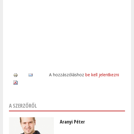
A hozzászóláshoz
be kell jelentkezni
A SZERZŐRŐL
Aranyi Péter