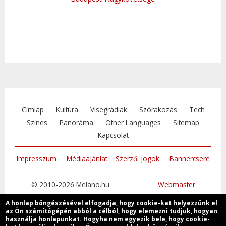
Címlap
Kultúra
Visegrádiak
Szórakozás
Tech
Színes
Panoráma
Other Languages
Sitemap
Kapcsolat
Impresszum
Médiaajánlat
Szerzői jogok
Bannercsere
© 2010-2026 Melano.hu
Webmaster
A honlap böngészésével elfogadja, hogy cookie-kat helyezzünk el
az Ön számítógépén abból a célból, hogy elemezni tudjuk, hogyan
használja honlapunkat. Hogyha nem egyezik bele, hogy cookie-