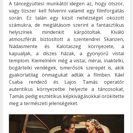
A táncegyüttesi munkától idegen az, hogy ötször,
vagy tízszer kell felvenni valamit egy filmforgatás
során. Ez talán egy kicsit nehézséget okozott
számukra, de meglátásom szerint a fantasztikus
helyszínek mindenkit kárpótoltak. Kiváló
atmoszférát biztosított a szentendrei Skanzen,
Nádasmente és Kalotaszeg környezete, a
kapualjak, a díszes házak, a gyönyörű vistai
templom. Kiemelném még a vistai, mérai, inaktelki,
bogártelki vendégek, ismerősök szerepét is, akik
gyakorlatilag önmagukat adták a filmben. Káel
Csaba rendező és Lajos Tamás operatőr
autentikus környezetbe helyezte a táncosokat,
Tamás pedig esztétikus képkivágásokkal örökítette
meg a természeti jelenségeket.