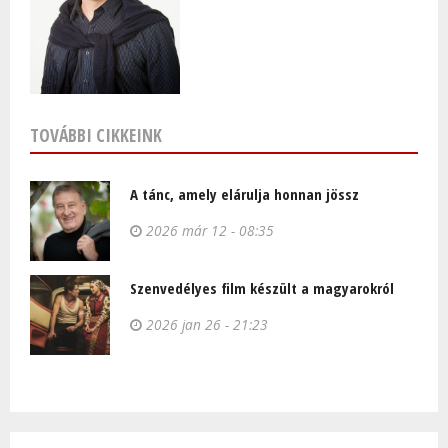
TOVÁBBI CIKKEINK
A tánc, amely elárulja honnan jössz
2026 már 12 - 08:35
Szenvedélyes film készült a magyarokról
2026 jan 26 - 21:23