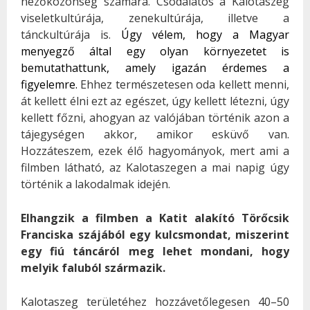
nézőközönség számára. Csodálatos a Kalotaszeg
viseletkultúrája, zenekultúrája, illetve a
tánckultúrája is.
Úgy vélem, hogy a Magyar
menyegző által egy olyan környezetet is
bemutathattunk, amely igazán érdemes a
figyelemre.
Ehhez természetesen oda kellett menni,
át kellett élni ezt az egészet, úgy kellett létezni, úgy
kellett főzni, ahogyan az valójában történik azon a
tájegységen akkor, amikor esküvő van.
Hozzáteszem, ezek élő hagyományok, mert ami a
filmben látható, az Kalotaszegen a mai napig úgy
történik a lakodalmak idején.
Elhangzik a filmben a Katit alakító Törőcsik
Franciska szájából egy kulcsmondat, miszerint
egy fiú táncáról meg lehet mondani, hogy
melyik faluból származik.
Kalotaszeg területéhez hozzávetőlegesen 40–50