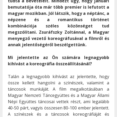
tudta a bevételeit. Mindezt úgy, hogy januári
bemutatója óta már több premier is lefutott a
magyar mozikban. Jól látszik, hogy a néptánc, a
népzene és a romantikus történet
kombinációja széles közönséget tud
megszólítani. Zsuráfszky Zoltánnal, a Magyar
menyegző vezető koreográfusával a filmről és
annak jelentőségéről beszélgettünk.
Mi jelentette az Ön számára legnagyobb
kihívást a koreográfia összeállításánál?
Talán a legnagyobb kihívást az jelentette, hogy
össze kellett hangolni a színészek, valamint a
táncosok munkáját. A film megalkotásában a
Magyar Nemzeti Táncegyüttes és a Magyar Állami
Népi Együttes táncosai vettek részt, ami legalább
40-50 párt, vagyis összesen 80-100 ember jelentett.
A színészek és a táncosok koreográfiáját és