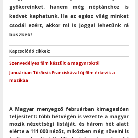
gyökereinket, hanem még néptánchoz is
kedvet kaphatunk. Ha az egész világ minket
csodál ezért, akkor mi is joggal lehetünk rá
büszkék!
Kapcsolódó cikkek:
Szenvedélyes film készült a magyarokról
Januárban Törőcsik Franciskával új film érkezik a
mozikba
A Magyar menyegző februárban kimagaslóan
teljesített: több hétvégén is vezette a magyar
mozik nézettségi listáját, és három hét alatt
elérte a 111
000 nézőt, miközben még növelni is