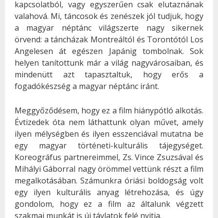
kapcsolatból, vagy egyszerűen csak elutaznának
valahová. Mi, táncosok és zenészek jól tudjuk, hogy
a magyar néptánc világszerte nagy sikernek
örvend: a táncházak Montreáltól és Torontótól Los
Angelesen át egészen Japánig tombolnak. Sok
helyen tanítottunk már a világ nagyvárosaiban, és
mindenütt azt tapasztaltuk, hogy erős a
fogadókészség a magyar néptánc iránt.
Meggyőződésem, hogy ez a film hiánypótló alkotás.
Évtizedek óta nem láthattunk olyan művet, amely
ilyen mélységben és ilyen esszenciával mutatna be
egy magyar történeti-kulturális tájegységet.
Koreográfus partnereimmel, Zs. Vince Zsuzsával és
Mihályi Gáborral nagy örömmel vettünk részt a film
megalkotásában. Számunkra óriási boldogság volt
egy ilyen kulturális anyag létrehozása, és úgy
gondolom, hogy ez a film az általunk végzett
szakmai munkát is új távlatok felé nyitja.