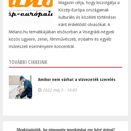
Magazin célja, hogy kiszolgálja a
Közép-Európa országainak
kulturális és közéleti történései
iránt érdeklődő olvasókat. A
Melano.hu tematikájában elsősorban a Visegrádi-négyek
közös ügyeire, zenei, filmművészeti, irodalmi és egyéb
művészeti eseményeire koncentrál.
TOVÁBBI CIKKEINK
Amikor nem várhat a vízvezeték szerelés
2022 máj 5 - 16:45
Megköszönjük, ha támogatja munkánkat egy kávé árával!