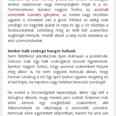
amikor valahonnan nagy mennyiségben folyik ki a víz.
Természetesen ilyenkor nagyon fontos
az azonnali
vízvezeték szerelés igénylése
, az esetek nagy részében
ugyanis a csövekkel van a gond. Például az addig csak
szivárgó víz nagyobb lyukat üt rajta és így a víz eláztatja a
fürdőszobánkat. Lehetőleg még az előtt kell szakember
segítségét kérnünk, mielőtt átázik a talaj ezzel eláztatva az
alsó szomszédunkat.
Amikor halk csobogó hangot hallunk
Nem feltétlenül jelentkeznek ilyen drámaian a problémák.
Sokszor csak egy halk csobogásra leszünk figyelmesek.
Ilyenkor nagyon fontos, hogy azonnal szakembert hívjunk
még akkor is, ha nem vagyunk biztosak abban, hogy
honnan szivárog a víz! Egy apró lyukon ugyanis rengeteg víz
el tud folyni, ha napokon vagy heteken keresztül csordogál.
Ha ezeket a furcsaságokat tapasztaljuk, akkor úgy kell a
dologhoz állnunk, hogy minden perc számít. Érdemes már
előre keresni egy megbízható szakembert, akit
felkereshetünk és rábízhatjuk a vízvezeték szerelést.
Nemcsak előre egyeztetett időpontban, hanem ha arra van