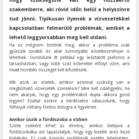
szakemberre, aki rövid időn belül a helyszínre
tud jönni. Tipikusan ilyenek a vízvezetékkel
kapcsolatban felmerülő problémák, amiket a
lehető leggyorsabban meg kell oldani.
Ha ez mégsem történik meg, akkor a probléma csak
gyűrűzik tovább és akár komolyabb következményei is
lehetnek. Gondolunk itt például egy leáztatott plafonra a
társasházban, vagy több száz köbméter elfolyt vízre, ami
miatt horribilis összeget kell kifizetnünk.
Mik azok az esetek, amikor azonnal szükség van a
megbízható vízvezeték szerelésre? Mire kell odafigyelni, ha
nem akarjuk, hogy egy problémából dupla akkora gond
legyen? Ezúttal ezekre a kérdésekre válaszolunk, hogy
felhívjuk néhány fontos dologra a figyelmet.
Amikor úszik a fürdőszoba a vízben
Szinte sokként érhet az élmény, amikor belépve a
fürdőszobába azt tapasztaljuk, hogy egy kisebb árvíz kezd
kialakulni. Ez csak komoly problémák esetén lehetséges,