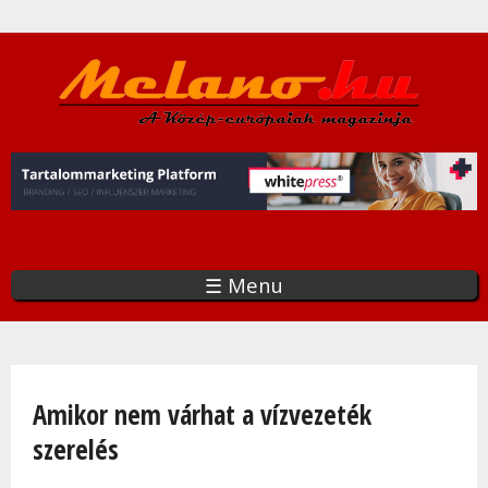
Ugrás
a
tartalomra
☰ Menu
Jelenlegi hely
Amikor nem várhat a vízvezeték
szerelés