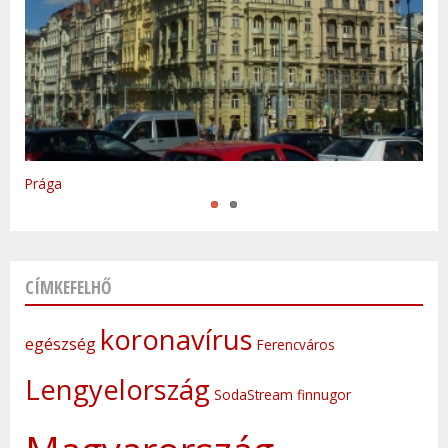
Varsó
Prága
CÍMKEFELHŐ
koronavírus
egészség
Ferencváros
Lengyelország
SodaStream
finnugor