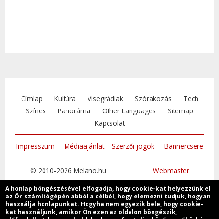
Címlap
Kultúra
Visegrádiak
Szórakozás
Tech
Színes
Panoráma
Other Languages
Sitemap
Kapcsolat
Impresszum
Médiaajánlat
Szerzői jogok
Bannercsere
© 2010-2026 Melano.hu
Webmaster
A honlap böngészésével elfogadja, hogy cookie-kat helyezzünk el
az Ön számítógépén abból a célból, hogy elemezni tudjuk, hogyan
használja honlapunkat. Hogyha nem egyezik bele, hogy cookie-
kat használjunk, amikor Ön ezen az oldalon böngészik,
Csatlakozzon