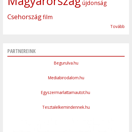
Magyarország
újdonság
Csehország
film
Tovább
PARTNEREINK
Begurulva.hu
Mediabirodalom.hu
Egyszermarlattamautot.hu
Tesztalelkemindennek.hu