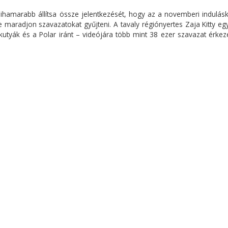
mihamarabb állítsa össze jelentkezését, hogy az a novemberi indulás
je maradjon szavazatokat gyűjteni. A tavaly régiónyertes Zaja Kitty e
tyák és a Polar iránt – videójára több mint 38 ezer szavazat érkeze