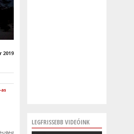
r 2019
-as
LEGFRISSEBB VIDEÓINK
észítést