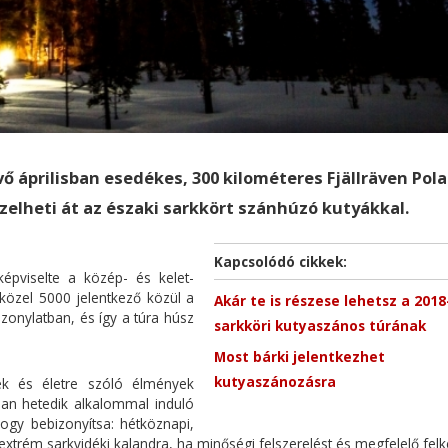
vő áprilisban esedékes, 300 kilométeres Fjällräven Pola
zelheti át az északi sarkkört szánhúzó kutyákkal.
Kapcsolódó cikkek:
épviselte a közép- és kelet-
 közel 5000 jelentkező közül a
Akár te is részese lehetsz a 2018
szonylatban, és így a túra húsz
sarkköri kutyaszános túrának
Most bárki jelentkezhet
kutyaszánozásra
ek és életre szóló élmények
sában hetedik alkalommal induló
hogy bebizonyítsa: hétköznapi,
 extrém sarkvidéki kalandra, ha minőségi felszerelést és megfelelő felk