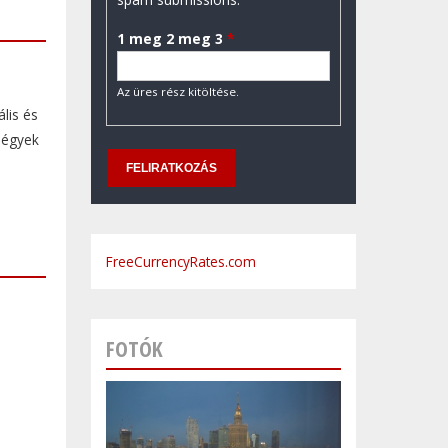
1 meg 2 meg 3
*
Az üres rész kitöltése.
lis és
négyek
FreeCurrencyRates.com
FOTÓK