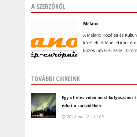
A SZERZŐRŐL
Melano
A Melano Közéleti és Kultur
közéleti történései iránt é
közös ügyeire, zenei, film
TOVÁBBI CIKKEINK
Egy ötletes videó most kutyaszános t
érhet a sarkvidéken
2018 okt 18 - 11:03