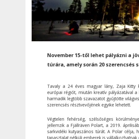
November 15-től lehet pályázni a jö
túrára, amely során 20 szerencsés s
Tavaly a 24 éves magyar lány, Zaja Kitty k
európai régiót, miután kreatív pályázatával a
harmadik legtöbb szavazatot gyűjtötte világvi
szerencsés résztvevőjének egyike lehetett.
Végtelen fehérség, szélsőséges körülmény
jellemzik a Fjällräven Polart, a 2019. áprili
sarkvidéki kutyaszános túrát. A Polar célja, 
tapasztalat nélküli emberek is vállalkozhatnak