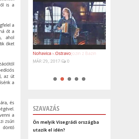
ől is a
gfelel a
ná őt a
, ahol
tik őket
Cseh klasszikusok: Jozin z Bazin
Nohavica - Ostravo
10 látnivaló Csehországból (angol
Evanescence - Weight Of The World
Oceana - Endless Summer
MÁR 29, 2017
nyelvű)
(Budapest, 18 of June 2012) LIVE
0
zációtól
pedíciós
, az út
ísérik a
lára, és
SZAVAZÁS
égével.
venni a
i zsűri
Ön melyik Visegrádi országba
a döntő
utazik el idén?