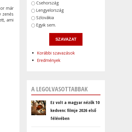
Választások
Csehország
kor már
Lengyelország
gy zenés
Szlovákia
tt, ami
Egyik sem.
Korábbi szavazások
Eredmények
A LEGOLVASOTTABBAK
Ez volt a magyar nézők 10
kedvenc filmje 2026 első
félévében