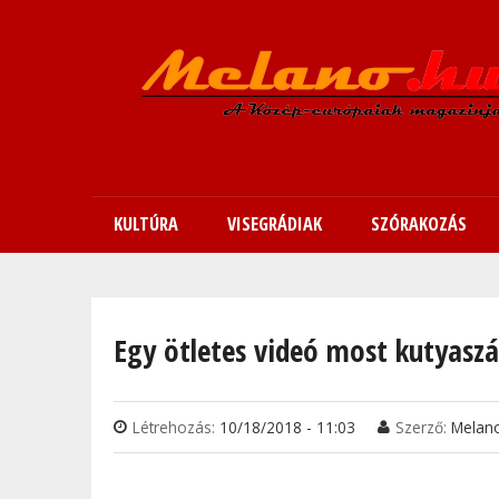
KULTÚRA
VISEGRÁDIAK
SZÓRAKOZÁS
Jelenlegi hely
Egy ötletes videó most kutyaszá
Létrehozás:
10/18/2018 - 11:03
Szerző:
Melan