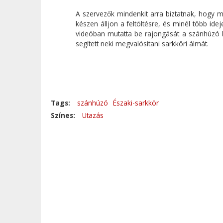
A szervezők mindenkit arra biztatnak, hogy 
készen álljon a feltöltésre, és minél több ide
videóban mutatta be rajongását a szánhúzó ku
segített neki megvalósítani sarkköri álmát.
Tags:
szánhúzó
Északi-sarkkör
Színes:
Utazás