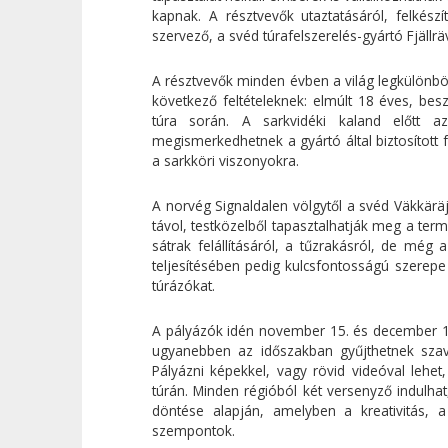
kapnak. A résztvevők utaztatásáról, felkészí
szervező, a svéd túrafelszerelés-gyártó Fjäll
A résztvevők minden évben a világ legkülönböz
következő feltételeknek: elmúlt 18 éves, be
túra során. A sarkvidéki kaland előtt 
megismerkedhetnek a gyártó által biztosított f
a sarkköri viszonyokra.
A norvég Signaldalen völgytől a svéd Väkkäräjär
távol, testközelből tapasztalhatják meg a term
sátrak felállításáról, a tűzrakásról, de még
teljesítésében pedig kulcsfontosságú szerepe 
túrázókat.
A pályázók idén november 15. és december 13. k
ugyanebben az időszakban gyűjthetnek szava
Pályázni képekkel, vagy rövid videóval lehet
túrán. Minden régióból két versenyző indulha
döntése alapján, amelyben a kreativitás,
szempontok.