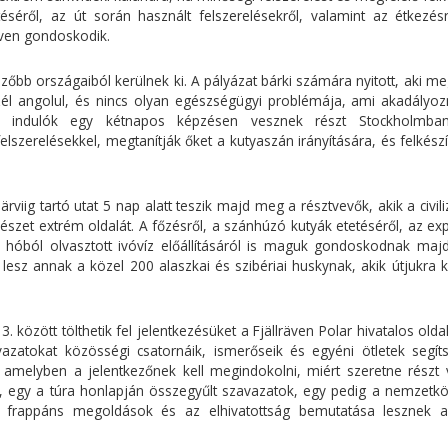
téséről, az út során használt felszerelésekről, valamint az étkezésr
räven gondoskodik.
őbb országaiból kerülnek ki. A pályázat bárki számára nyitott, aki me
szél angolul, és nincs olyan egészségügyi problémája, ami akadályoz
az indulók egy kétnapos képzésen vesznek részt Stockholmban
elszerelésekkel, megtanítják őket a kutyaszán irányítására, és felkészí
viig tartó utat 5 nap alatt teszik majd meg a résztvevők, akik a civili
észet extrém oldalát. A főzésről, a szánhúzó kutyák etetéséről, az ex
 a hóból olvasztott ivóvíz előállításáról is maguk gondoskodnak majd
lesz annak a közel 200 alaszkai és szibériai huskynak, akik útjukra k
özött tölthetik fel jelentkezésüket a Fjällräven Polar hivatalos olda
zatokat közösségi csatornáik, ismerőseik és egyéni ötletek segíts
, amelyben a jelentkezőnek kell megindokolni, miért szeretne részt 
t, egy a túra honlapján összegyűlt szavazatok, egy pedig a nemzetköz
 a frappáns megoldások és az elhivatottság bemutatása lesznek 