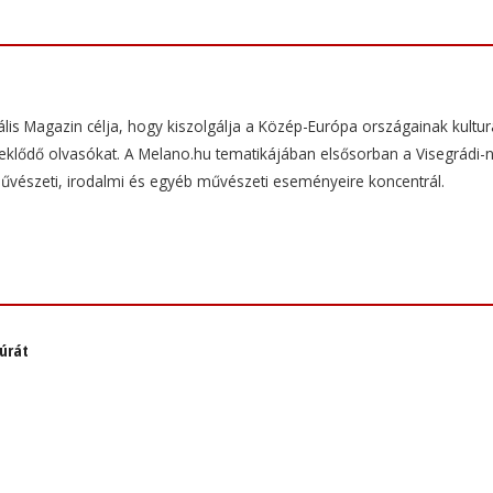
ális Magazin célja, hogy kiszolgálja a Közép-Európa országainak kulturá
rdeklődő olvasókat. A Melano.hu tematikájában elsősorban a Visegrádi-
művészeti, irodalmi és egyéb művészeti eseményeire koncentrál.
úrát