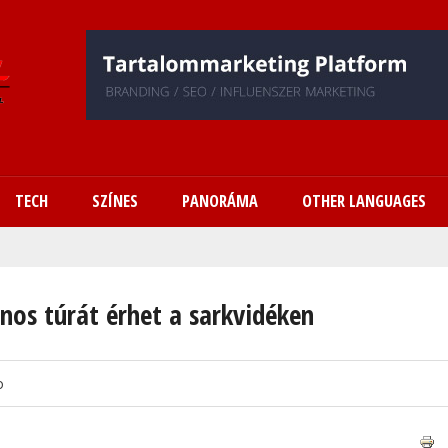
Ugrás
a
tartalomra
TECH
SZÍNES
PANORÁMA
OTHER LANGUAGES
nos túrát érhet a sarkvidéken
o