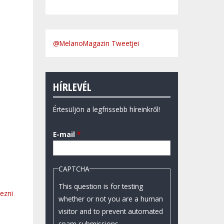
@MelanoMagazin Tweetjei
HÍRLEVÉL
Értesüljön a legfrissebb híreinkről!
E-mail
*
CAPTCHA
This question is for testing
kezni
whether or not you are a human
visitor and to prevent automated
spam submissions.