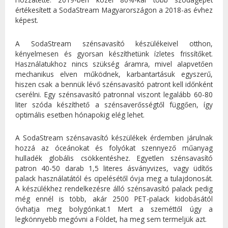
értékesített a SodaStream Magyarországon a 2018-as évhez
képest.
A SodaStream szénsavasító készülékeivel otthon,
kényelmesen és gyorsan készíthetünk ízletes frissítőket.
Használatukhoz nincs szükség áramra, mivel alapvetően
mechanikus elven működnek, karbantartásuk egyszerű,
hiszen csak a bennük lévő szénsavasító patront kell időnként
cserélni. Egy szénsavasító patronnal viszont legalább 60-80
liter szóda készíthető a szénsaverősségtől függően, így
optimális esetben hónapokig elég lehet.
A SodaStream szénsavasító készülékek érdemben járulnak
hozzá az óceánokat és folyókat szennyező műanyag
hulladék globális csökkentéshez. Egyetlen szénsavasító
patron 40-50 darab 1,5 literes ásványvizes, vagy üdítős
palack használatától és cipelésétől óvja meg a tulajdonosát.
A készülékhez rendelkezésre álló szénsavasító palack pedig
még ennél is több, akár 2500 PET-palack kidobásától
óvhatja meg bolygónkat.1 Mert a szeméttől úgy a
legkönnyebb megóvni a Földet, ha meg sem termeljük azt.