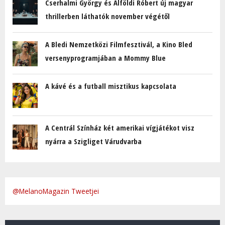
Cserhalmi György és Alföldi Róbert új magyar
thrillerben láthatók november végétől
A Bledi Nemzetközi Filmfesztivál, a Kino Bled
versenyprogramjában a Mommy Blue
A kávé és a futball misztikus kapcsolata
A Centrál Színház két amerikai vígjátékot visz
nyárra a Szigliget Várudvarba
@MelanoMagazin Tweetjei