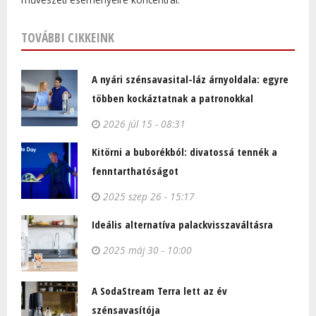
TOVÁBBI CIKKEINK
A nyári szénsavasital-láz árnyoldala: egyre
többen kockáztatnak a patronokkal
2026 júl 15 - 08:31
Kitörni a buborékból: divatossá tennék a
fenntarthatóságot
2025 szep 26 - 15:17
Ideális alternatíva palackvisszaváltásra
2025 máj 30 - 10:00
A SodaStream Terra lett az év
szénsavasítója