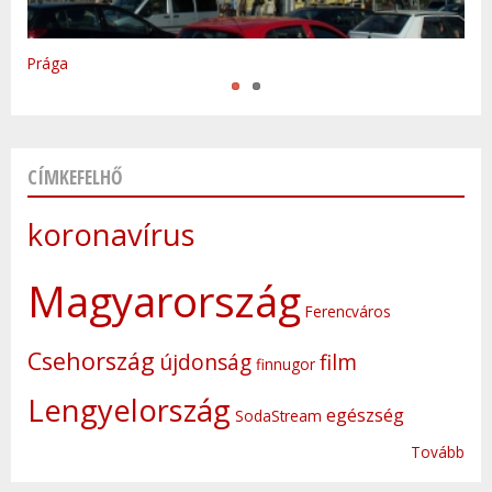
Varsó
Prága
CÍMKEFELHŐ
koronavírus
Magyarország
Ferencváros
Csehország
újdonság
film
finnugor
Lengyelország
egészség
SodaStream
Tovább