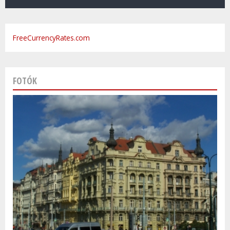
FreeCurrencyRates.com
FOTÓK