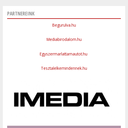
PARTNEREINK
Begurulva.hu
Mediabirodalom.hu
Egyszermarlattamautot.hu
Tesztalelkemindennek.hu