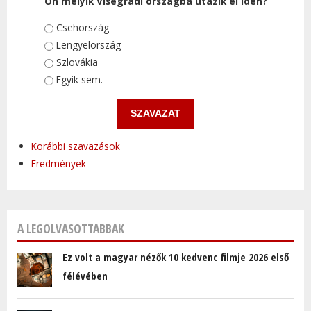
Ön melyik Visegrádi országba utazik el idén?
Választások
Csehország
Lengyelország
Szlovákia
Egyik sem.
Korábbi szavazások
Eredmények
A LEGOLVASOTTABBAK
Ez volt a magyar nézők 10 kedvenc filmje 2026 első
félévében