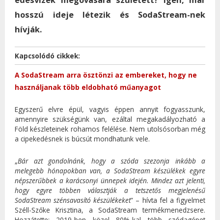
hosszú ideje létezik és SodaStream-nek
hívják.
Kapcsolódó cikkek:
A SodaStream arra ösztönzi az embereket, hogy ne
használjanak több eldobható műanyagot
Egyszerű elvre épül, vagyis éppen annyit fogyasszunk,
amennyire szükségünk van, ezáltal megakadályozható a
Föld készleteinek rohamos felélése. Nem utolsósorban még
a cipekedésnek is búcsút mondhatunk vele.
„
Bár azt gondolnánk, hogy a szóda szezonja inkább a
melegebb hónapokban van, a SodaStream készülékek egyre
népszerűbbek a karácsonyi ünnepek idején. Mindez azt jelenti,
hogy egyre többen választják a tetszetős megjelenésű
SodaStream szénsavasító készülékeket
” – hívta fel a figyelmet
Széll-Szőke Krisztina, a SodaStream termékmenedzsere.
Hozzátette: 2019-ben közel 80%-kal több szódagépet