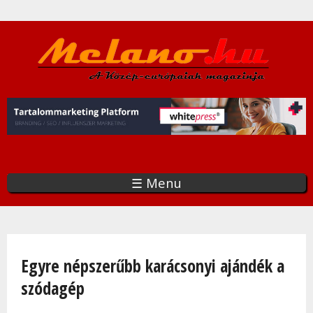
Ugrás
a
tartalomra
☰ Menu
Jelenlegi hely
Egyre népszerűbb karácsonyi ajándék a
szódagép