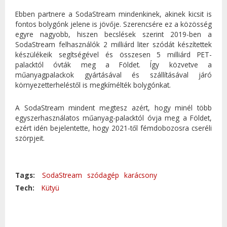
Ebben partnere a SodaStream mindenkinek, akinek kicsit is
fontos bolygónk jelene is jövője. Szerencsére ez a közösség
egyre nagyobb, hiszen becslések szerint 2019-ben a
SodaStream felhasználók 2 milliárd liter szódát készítettek
készülékeik segítségével és összesen 5 milliárd PET-
palacktól óvták meg a Földet. Így közvetve a
műanyagpalackok gyártásával és szállításával járó
környezetterheléstől is megkímélték bolygónkat.
A SodaStream mindent megtesz azért, hogy minél több
egyszerhasználatos műanyag-palacktól óvja meg a Földet,
ezért idén bejelentette, hogy 2021-től fémdobozosra cseréli
szörpjeit.
Tags:
SodaStream
szódagép
karácsony
Tech:
Kütyü