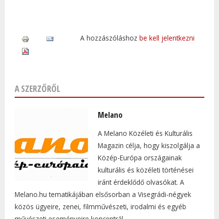
A hozzászóláshoz
be kell jelentkezni
A SZERZŐRŐL
Melano
A Melano Közéleti és Kulturális
Magazin célja, hogy kiszolgálja a
Közép-Európa országainak
kulturális és közéleti történései
iránt érdeklődő olvasókat. A
Melano.hu tematikájában elsősorban a Visegrádi-négyek
közös ügyeire, zenei, filmművészeti, irodalmi és egyéb
művészeti eseményeire koncentrál.