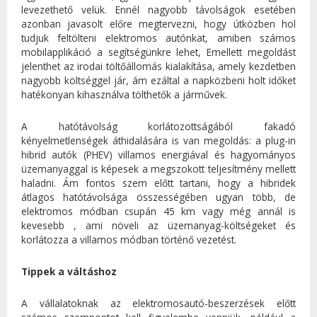
levezethető velük. Ennél nagyobb távolságok esetében
azonban javasolt előre megtervezni, hogy útközben hol
tudjuk feltölteni elektromos autónkat, amiben számos
mobilapplikáció a segítségünkre lehet, Emellett megoldást
jelenthet az irodai töltőállomás kialakítása, amely kezdetben
nagyobb költséggel jár, ám ezáltal a napközbeni holt időket
hatékonyan kihasználva tölthetők a járművek.
A hatótávolság korlátozottságából fakadó
kényelmetlenségek áthidalására is van megoldás: a plug-in
hibrid autók (PHEV) villamos energiával és hagyományos
üzemanyaggal is képesek a megszokott teljesítmény mellett
haladni. Ám fontos szem előtt tartani, hogy a hibridek
átlagos hatótávolsága összességében ugyan több, de
elektromos módban csupán 45 km vagy még annál is
kevesebb , ami növeli az üzemanyag-költségeket és
korlátozza a villamos módban történő vezetést.
Tippek a váltáshoz
A vállalatoknak az elektromosautó-beszerzések előtt