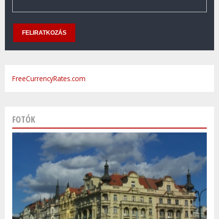
FreeCurrencyRates.com
FOTÓK