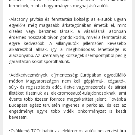
termelnek, mint a hagyományos meghajtású autók.
•Alacsony javítási és fenntartási költség: az e-autók ugyan
egyelőre még magasabb árkategóriában érhetők el, mint
dízeles vagy benzines társaik, a vásárlásnál azonban
érdemes hosszabb távon gondolkodni, mivel a fenntartásuk
egyre kedvezőbb. A villanyautók jellemzően kevesebb
alkatrészből állnak, így a meghibásodás lehetősége is
alacsonyabb. Az üzemanyag-költségek szempontjából pedig
garantáltan sokat spórolhatunk.
•Adókedvezmények, díjmentesség: Európában egyedülálló
módon Magyarországon nem kell gépjármű-, cégautó-,
súly- és regisztrációs adót, illetve vagyonszerzési és átírási
illetéket fizetniük az elektromosautó-tulajdonosoknak, ami
évente több tízezer forintos megtakarítást jelent. Továbbá
Budapest egész területén ingyenes a parkolás, és ezt az
engedményt egyre több vidéki önkormányzat is kezdi
bevezetni.
•Csökkenő TCO: habár az elektromos autók beszerzési ára