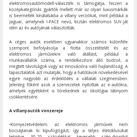
elektromosautómodell-választék is támogatja, hiszen a
középkategóriás gyártók mellett már az olyan luxusmárkák
is beemelték kínálatukba a villany verziókat, mint például a
Jaguar, amelynek I-PACE nevű, tisztán elektromos SUV-ját
idén az év autójának választották.
A céges autók esetében ugyanakkor számos különféle
szempont befolyásolja a flotta összetételét és az
elektromos járművekre való átállást, például a
munkavállalók száma, a rendelkezésre álló büdzsé, a
megtett távolságok vagy az innovációra való hajlandóság. A
tapasztalatok azt mutatják, hogy a hatótávok növekedésével
egyre nagyobb az érdeklődés a vállalati szegmensben.
Jelenleg főként azok a szervezetek nyitottak az e-autókra,
amelyek egyébként is törekednek az ökológiai lábnyom
csökkentésére.
A villanyautók vonzereje
•Környezetvédelem: az elektromos járművek nem
bocsájtanak ki kipufogógázt, így a teljes életciklusukat
tekintve 30-70 százalékkal kevesebb szén-dioxidot