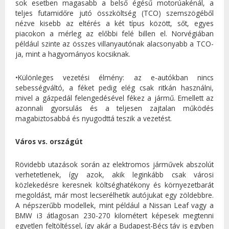
sok esetben magasabb a belső égésű motorúakénál, a
teljes futamidőre jutó összköltség (TCO) szemszögéből
nézve kisebb az eltérés a két típus között, sőt, egyes
piacokon a mérleg az előbbi felé billen el. Norvégiában
például szinte az összes villanyautónak alacsonyabb a TCO-
ja, mint a hagyományos kocsiknak.
•Különleges vezetési élmény: az e-autókban nincs
sebességváltó, a féket pedig elég csak ritkán használni,
mivel a gázpedál felengedésével fékez a jármű. Emellett az
azonnali gyorsulás és a teljesen zajtalan működés
magabiztosabbá és nyugodttá teszik a vezetést.
Város vs. országút
Rövidebb utazások során az elektromos járművek abszolút
verhetetlenek, így azok, akik leginkább csak városi
közlekedésre keresnek költséghatékony és környezetbarát
megoldást, már most lecserélhetik autójukat egy zöldebbre.
A népszerűbb modellek, mint például a Nissan Leaf vagy a
BMW i3 átlagosan 230-270 kilométert képesek megtenni
egyetlen feltöltéssel, így akár a Budapest-Bécs táv is egyben