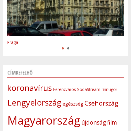
Varsó
Prága
CÍMKEFELHŐ
koronavírus
Ferencváros
SodaStream
finnugor
Lengyelország
Csehország
egészség
Magyarország
újdonság
film