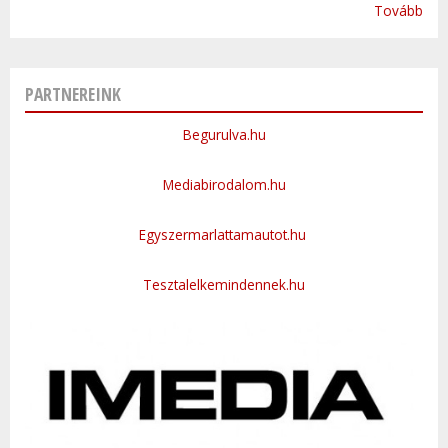
Tovább
PARTNEREINK
Begurulva.hu
Mediabirodalom.hu
Egyszermarlattamautot.hu
Tesztalelkemindennek.hu