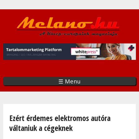
Ugrás
a
tartalomra
☰ Menu
Jelenlegi hely
Ezért érdemes elektromos autóra
váltaniuk a cégeknek