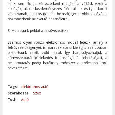
senki sem fogja kényszerként megélni a váltást. Azok a
kollégák, akik a kezdeményezés élére állnak és ilyen kocsit
választanak, tudatos döntést hoznak, így a többi kollégát is
ösztönözhetik az e-autó használatra.
3. Mutassunk példát a felsővezetőkkel
Számos olyan vonzó elektromos modell létezik, amely a
felsővezetők igényeit is maradéktalanul kielégíti, ezért bátran
biztosítsunk nekik zöld autót. Így hangsúlyozhatjuk a
környezetbarát közlekedés fontosságát és lehetőségeit, a
példamutatás pedig hatékony módszer a szélesebb körű
bevezetésre.
Tags:
elektromos autó
Szórakozás:
Szex
Tech:
Autó