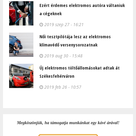
Ezért érdemes elektromos autóra váltaniuk
a cégeknek
2019 szep 27 - 16:21
Női tesztpilótája lesz az elektromos
klímavédő versenysorozatnak
2019 aug 30 - 15:48
Új elektromos töltőállomásokat adtak át
Székesfehérváron
2019 feb 26 - 10:57
Megköszönjük, ha támogatja munkánkat egy kávé árával!