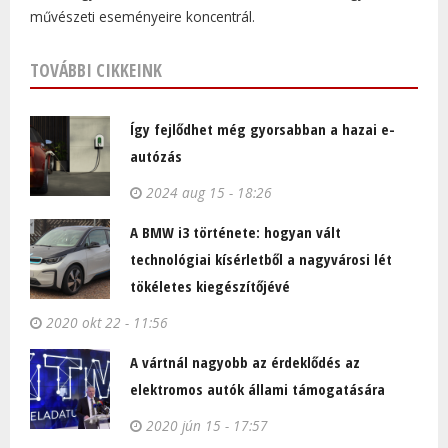
művészeti eseményeire koncentrál.
TOVÁBBI CIKKEINK
Így fejlődhet még gyorsabban a hazai e-
autózás
2024 aug 15 - 18:26
A BMW i3 története: hogyan vált
technológiai kísérletből a nagyvárosi lét
tökéletes kiegészítőjévé
2020 okt 22 - 11:56
A vártnál nagyobb az érdeklődés az
elektromos autók állami támogatására
2020 jún 15 - 17:57