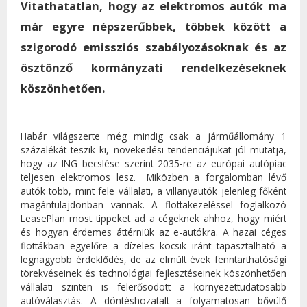
Vitathatatlan, hogy az elektromos autók ma
már egyre népszerűbbek, többek között a
szigorodó emissziós szabályozásoknak és az
ösztönző kormányzati rendelkezéseknek
köszönhetően.
Habár világszerte még mindig csak a járműállomány 1
százalékát teszik ki, növekedési tendenciájukat jól mutatja,
hogy az ING becslése szerint 2035-re az európai autópiac
teljesen elektromos lesz. Miközben a forgalomban lévő
autók több, mint fele vállalati, a villanyautók jelenleg főként
magántulajdonban vannak. A flottakezeléssel foglalkozó
LeasePlan most tippeket ad a cégeknek ahhoz, hogy miért
és hogyan érdemes áttérniük az e-autókra. A hazai céges
flottákban egyelőre a dízeles kocsik iránt tapasztalható a
legnagyobb érdeklődés, de az elmúlt évek fenntarthatósági
törekvéseinek és technológiai fejlesztéseinek köszönhetően
vállalati szinten is felerősödött a környezettudatosabb
autóválasztás. A döntéshozatalt a folyamatosan bővülő