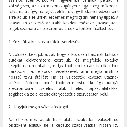
számos szempontot kell figyelembe venniük, például a
költségeket, az alkalmazottak igényeit vagy a cég működési
folyamatait. Így, ha cégvezetőként vagy flottamenedzserként
erre adjuk a fejünket, érdemes megfogadni néhány tippet. A
LeasePlan szakértői az alábbi kezdeti lépéseket javasolják a
cégek számára az elektromos autókra történő átálláshoz.
1. Kezdjük a kulcsos autók lecserélésével
A zöldítést kezdjük azzal, hogy a közösen használt kulcsos
autókat elektromosra cseréljük, és megfelelő töltőket
telepítünk a munkahelyre. Így több munkatárs is elkezdhet
barátkozni az e-kocsik vezetésével, ami megkönnyíti a
hosszú távú átállást. Ha az üzletkötők keveset utaznak
vidékre, érdemes minél több erre nyitott kolléga autóját
elektromosra cserélni, akik hiteles tapasztalataikkal
segíthetik a zöld kocsik elterjedését a szervezeten belül.
2. Hagyjuk meg a választás jogát
Az elektromos autók használatát szabadon választható
opcióként építsük be a cégautó-szabályzatba, hiszen így