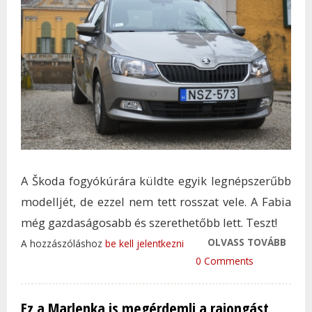
A Škoda fogyókúrára küldte egyik legnépszerűbb
modelljét, de ezzel nem tett rosszat vele. A Fabia
még gazdaságosabb és szerethetőbb lett. Teszt!
OLVASS TOVÁBB
KEVE
A hozzászóláshoz
be kell jelentkezni
ÉS T
0 Comments
AZ ÚJ
TAR
Ez a Marlenka is megérdemli a rajongást
KAP