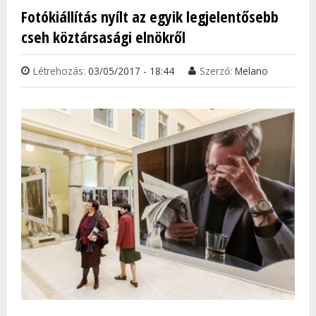
SZÁZ
Fotókiállítás nyílt az egyik legjelentősebb
TÖBB
cseh köztársasági elnökről
TAR
KAP
Létrehozás:
03/05/2017 - 18:44
Szerző:
Melano