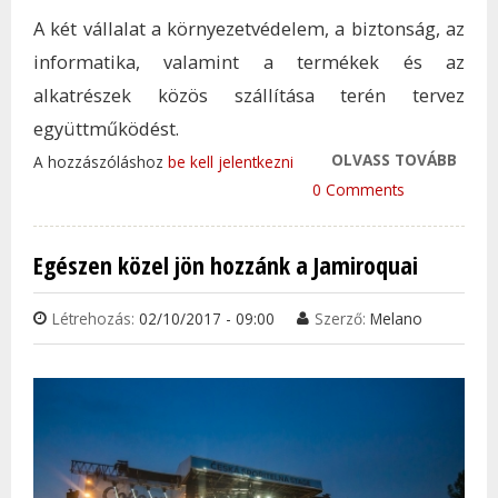
A két vállalat a környezetvédelem, a biztonság, az
informatika, valamint a termékek és az
alkatrészek közös szállítása terén tervez
együttműködést.
OLVASS TOVÁBB
PART
A hozzászóláshoz
be kell jelentkezni
MEGÁ
0 Comments
KÖTÖ
TOYO
Egészen közel jön hozzánk a Jamiroquai
SUZU
TAR
Létrehozás:
02/10/2017 - 09:00
Szerző:
Melano
KAP