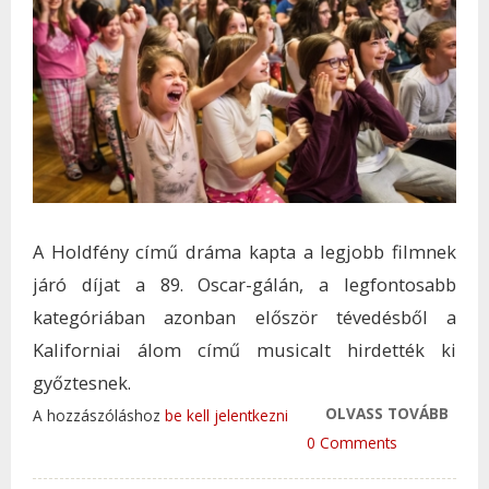
A Holdfény című dráma kapta a legjobb filmnek
járó díjat a 89. Oscar-gálán, a legfontosabb
kategóriában azonban először tévedésből a
Kaliforniai álom című musicalt hirdették ki
győztesnek.
OLVASS TOVÁBB
ELKÉ
A hozzászóláshoz
be kell jelentkezni
SIKER
0 Comments
MAG