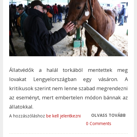
Állatvédők a halál torkából mentettek meg
lovakat Lengyelországban egy vásáron. A
kritikusok szerint nem lenne szabad megrendezni
az eseményt, mert embertelen módon bánnak az
állatokkal.
OLVASS TOVÁBB
A HA
A hozzászóláshoz
be kell jelentkezni
TOR
0 Comments
MENT