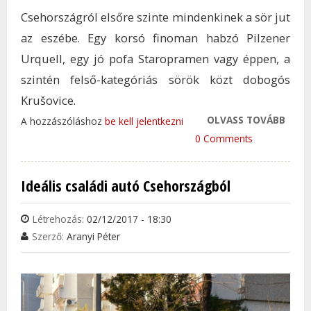
Csehországról elsőre szinte mindenkinek a sör jut
az eszébe. Egy korsó finoman habzó Pilzener
Urquell, egy jó pofa Staropramen vagy éppen, a
szintén felső-kategóriás sörök közt dobogós
Krušovice.
OLVASS TOVÁBB
EZEK
A hozzászóláshoz
be kell jelentkezni
BOR
0 Comments
KERE
AKA
Ideális családi autó Csehországból
KÓST
CSEH
Létrehozás:
02/12/2017 - 18:30
TAR
Szerző:
Aranyi Péter
KAP