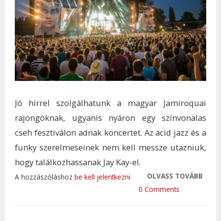
Jó hírrel szolgálhatunk a magyar Jamiroquai
rajongóknak, ugyanis nyáron egy színvonalas
cseh fesztiválon adnak koncertet. Az acid jazz és a
funky szerelmeseinek nem kell messze utazniuk,
hogy találkozhassanak Jay Kay-el.
OLVASS TOVÁBB
EGÉS
A hozzászóláshoz
be kell jelentkezni
JÖN 
0 Comments
JAMI
TAR