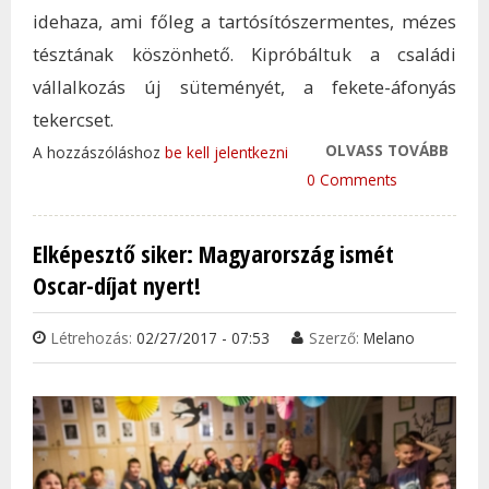
idehaza, ami főleg a tartósítószermentes, mézes
tésztának köszönhető. Kipróbáltuk a családi
vállalkozás új süteményét, a fekete-áfonyás
tekercset.
OLVASS TOVÁBB
EZ A
A hozzászóláshoz
be kell jelentkezni
IS M
0 Comments
RAJO
TAR
Elképesztő siker: Magyarország ismét
KAP
Oscar-díjat nyert!
Létrehozás:
02/27/2017 - 07:53
Szerző:
Melano