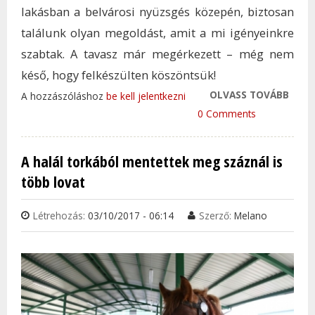
lakásban a belvárosi nyüzsgés közepén, biztosan
találunk olyan megoldást, amit a mi igényeinkre
szabtak. A tavasz már megérkezett – még nem
késő, hogy felkészülten köszöntsük!
OLVASS TOVÁBB
PRAK
A hozzászóláshoz
be kell jelentkezni
ESZK
0 Comments
KÉSZ
TAVA
A halál torkából mentettek meg száznál is
TAR
több lovat
KAP
Létrehozás:
03/10/2017 - 06:14
Szerző:
Melano