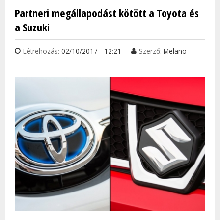
TAR
Partneri megállapodást kötött a Toyota és
KAP
a Suzuki
Létrehozás:
02/10/2017 - 12:21
Szerző:
Melano