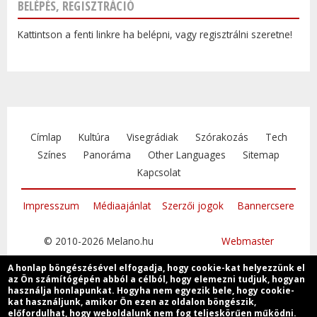
BELÉPÉS, REGISZTRÁCIÓ
Kattintson a fenti linkre ha belépni, vagy regisztrálni szeretne!
Címlap
Kultúra
Visegrádiak
Szórakozás
Tech
Színes
Panoráma
Other Languages
Sitemap
Kapcsolat
Impresszum
Médiaajánlat
Szerzői jogok
Bannercsere
© 2010-2026 Melano.hu
Webmaster
A honlap böngészésével elfogadja, hogy cookie-kat helyezzünk el
az Ön számítógépén abból a célból, hogy elemezni tudjuk, hogyan
használja honlapunkat. Hogyha nem egyezik bele, hogy cookie-
kat használjunk, amikor Ön ezen az oldalon böngészik,
Csatlakozzon
előfordulhat, hogy weboldalunk nem fog teljeskörűen működni.