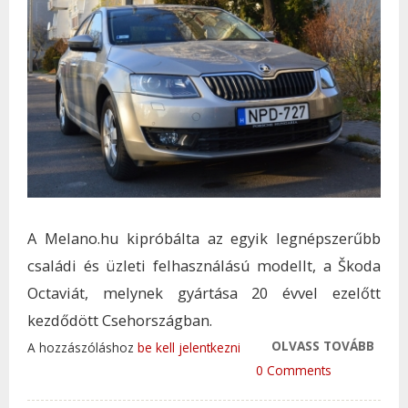
A Melano.hu kipróbálta az egyik legnépszerűbb
családi és üzleti felhasználású modellt, a Škoda
Octaviát, melynek gyártása 20 évvel ezelőtt
kezdődött Csehországban.
OLVASS TOVÁBB
IDEÁ
A hozzászóláshoz
be kell jelentkezni
AUT
0 Comments
CSEH