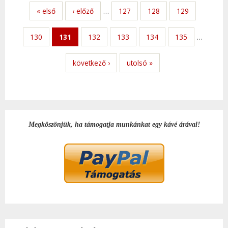
KAP
« első
‹ előző
…
127
128
129
130
131
132
133
134
135
…
következő ›
utolsó »
Megköszönjük, ha támogatja munkánkat egy kávé árával!