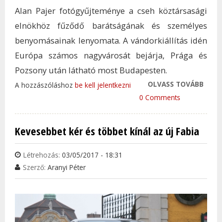
Alan Pajer fotógyűjteménye a cseh köztársasági
elnökhöz fűződő barátságának és személyes
benyomásainak lenyomata. A vándorkiállítás idén
Európa számos nagyvárosát bejárja, Prága és
Pozsony után látható most Budapesten.
OLVASS TOVÁBB
FOTÓ
A hozzászóláshoz
be kell jelentkezni
NYÍL
0 Comments
LEGJ
CSEH
Kevesebbet kér és többet kínál az új Fabia
KÖZT
ELN
Létrehozás:
03/05/2017 - 18:31
TAR
Szerző:
Aranyi Péter
KAP