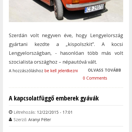
Szerdán volt negyven éve, hogy Lengyelország
gyártani kezdte a „kispolszkit”. A kocsi
Lengyelországban, - hasonlóan több más volt
szocialista országhoz – népautóvá vált.
OLVASS TOVÁBB
NEGY
A hozzászóláshoz
be kell jelentkezni
KICSI
0 Comments
TAR
KAP
A kapcsolatfüggő emberek gyávák
Létrehozás:
12/22/2015 - 17:01
Szerző:
Aranyi Péter