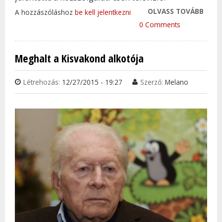
OLVASS TOVÁBB
MEG
A hozzászóláshoz
be kell jelentkezni
VÁCL
0 Comments
TAR
KAP
Meghalt a Kisvakond alkotója
Létrehozás:
12/27/2015 - 19:27
Szerző:
Melano