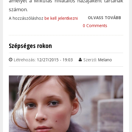
amelyet a Mikulás hivatalos hazájaként tartanak
számon.
OLVASS TOVÁBB
SZÜR
A hozzászóláshoz
be kell jelentkezni
KAR
0 Comments
FENY
TÉLA
Szépséges rokon
LAPP
HAZÁ
Létrehozás:
12/27/2015 - 19:03
Szerző:
Melano
KLÍM
TAR
KAP