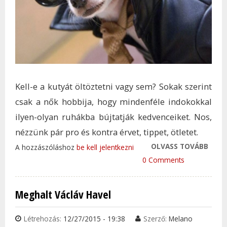
Kell-e a kutyát öltöztetni vagy sem? Sokak szerint
csak a nők hobbija, hogy mindenféle indokokkal
ilyen-olyan ruhákba bújtatják kedvenceiket. Nos,
nézzünk pár pro és kontra érvet, tippet, ötletet.
OLVASS TOVÁBB
NŐI 
A hozzászóláshoz
be kell jelentkezni
RUHÁ
0 Comments
TAR
KAP
Meghalt Václáv Havel
Létrehozás:
12/27/2015 - 19:38
Szerző:
Melano