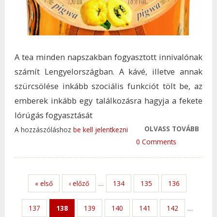
A tea minden napszakban fogyasztott innivalónak
számít Lengyelországban. A kávé, illetve annak
szürcsölése inkább szociális funkciót tölt be, az
emberek inkább egy találkozásra hagyja a fekete
lórúgás fogyasztását
OLVASS TOVÁBB
A FO
A hozzászóláshoz
be kell jelentkezni
KRA
0 Comments
TAR
KAP
« első
‹ előző
…
134
135
136
137
138
139
140
141
142
…