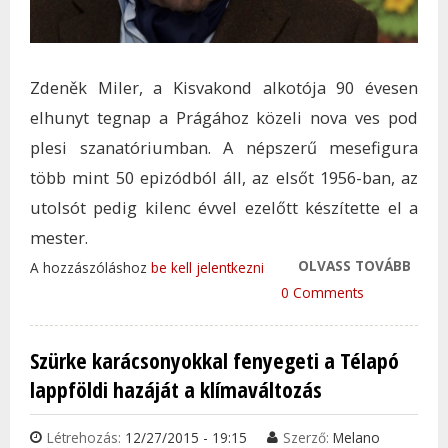
Zdeněk Miler, a Kisvakond alkotója 90 évesen
elhunyt tegnap a Prágához közeli nova ves pod
plesi szanatóriumban. A népszerű mesefigura
több mint 50 epizódból áll, az elsőt 1956-ban, az
utolsót pedig kilenc évvel ezelőtt készítette el a
mester.
OLVASS TOVÁBB
MEGH
A hozzászóláshoz
be kell jelentkezni
KISV
0 Comments
ALKO
TAR
Szürke karácsonyokkal fenyegeti a Télapó
KAP
lappföldi hazáját a klímaváltozás
Létrehozás:
12/27/2015 - 19:15
Szerző:
Melano