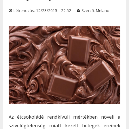
Létrehozás:
12/28/2015 - 22:52
Szerző:
Melano
Az étcsokoládé rendkívüli mértékben növeli a
szívelégtelenség miatt kezelt betegek ereinek