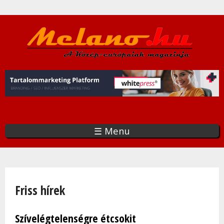
Ugrás
a
tartalomra
☰ Menu
Jelenlegi hely
Friss hírek
Szívelégtelenségre étcsokit
Oldalak