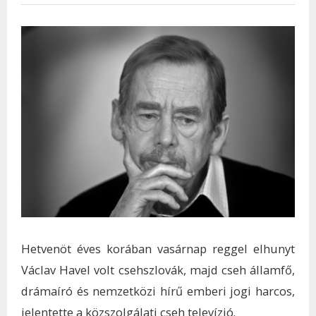
Hetvenöt éves korában vasárnap reggel elhunyt
Václav Havel volt csehszlovák, majd cseh államfő,
drámaíró és nemzetközi hírű emberi jogi harcos,
jelentette a közszolgálati cseh televízió.