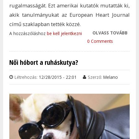
rugalmasságát. Ezt amerikai kutatók mutatták ki,
akik tanulmányukat az European Heart Journal
című szaklapban tették közzé.
OLVASS TOVÁBB
SZÍV
A hozzászóláshoz
be kell jelentkezni
ÉTCS
0 Comments
TAR
KAP
Női hóbort a ruháskutya?
Létrehozás:
12/28/2015 - 22:01
Szerző:
Melano