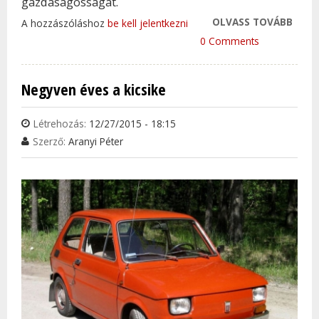
gazdaságosságát.
OLVASS TOVÁBB
NEMZ
A hozzászóláshoz
be kell jelentkezni
FEJLE
0 Comments
MINI
GAZ
Negyven éves a kicsike
MAG
AUTÓ
Létrehozás:
12/27/2015 - 18:15
TAR
Szerző:
Aranyi Péter
KAP