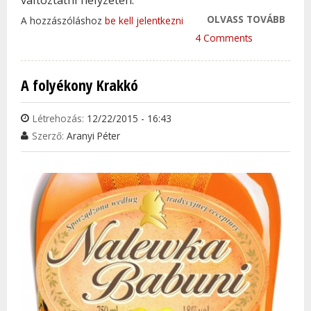
OLVASS TOVÁBB
A
A hozzászóláshoz
be kell jelentkezni
KAP
4 Comments
EMBE
TAR
A folyékony Krakkó
KAP
Létrehozás:
12/22/2015 - 16:43
Szerző:
Aranyi Péter