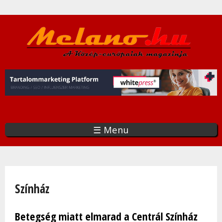
Ugrás
a
tartalomra
☰ Menu
Jelenlegi hely
Színház
Betegség miatt elmarad a Centrál Színház
Oldalak