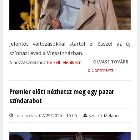
Jelentős változásokkal startol el ősszel az új
színházi évad a Vígszínházban.
OLVASS TOVÁBB
SZÁSZ
A hozzászóláshoz
be kell jelentkezni
VÍGS
0 Comments
FOLY
TAR
Premier előtt nézhetsz meg egy pazar
KAP
színdarabot
Létrehozás:
07/29/2025 - 15:05
Szerző:
Melano