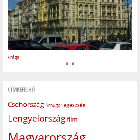
Varsó
Prága
CÍMKEFELHŐ
Csehország
egészség
finnugor
Lengyelország
film
Magyarország