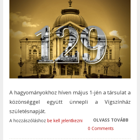
A hagyományokhoz híven május 1-jén a társulat a
közönséggel együtt ünnepli a Vígszínház
születésnapját.
OLVASS TOVÁBB
ÜNNE
A hozzászóláshoz
be kell jelentkezni
EGYÜ
0 Comments
VÍGS