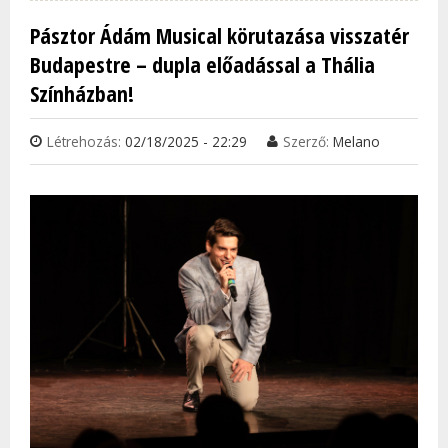
MUSI
Pásztor Ádám Musical körutazása visszatér
SZÍN
Budapestre – dupla előadással a Thália
TAR
Színházban!
KAP
Létrehozás:
02/18/2025 - 22:29
Szerző:
Melano