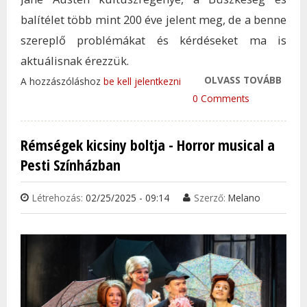
balítélet több mint 200 éve jelent meg, de a benne
szereplő problémákat és kérdéseket ma is
aktuálisnak érezzük.
OLVASS TOVÁBB
A BÜ
A hozzászóláshoz
be kell jelentkezni
BALÍT
0 Comments
SZÍN
VÁLT
Rémségek kicsiny boltja - Horror musical a
MUTA
Pesti Színházban
VÍGS
TAR
Létrehozás:
02/25/2025 - 09:14
Szerző:
Melano
KAP