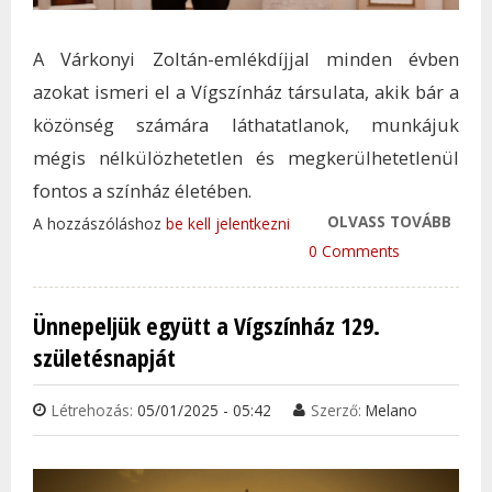
A Várkonyi Zoltán-emlékdíjjal minden évben
azokat ismeri el a Vígszínház társulata, akik bár a
közönség számára láthatatlanok, munkájuk
mégis nélkülözhetetlen és megkerülhetetlenül
fontos a színház életében.
OLVASS TOVÁBB
A PE
A hozzászóláshoz
be kell jelentkezni
SZÍN
0 Comments
HELY
VAR
Ünnepeljük együtt a Vígszínház 129.
KAPT
születésnapját
VÁRK
ZOLT
Létrehozás:
05/01/2025 - 05:42
Szerző:
Melano
EMLÉ
TAR
KAP