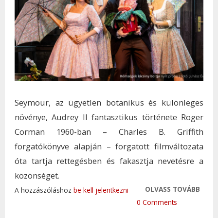
Seymour, az ügyetlen botanikus és különleges
növénye, Audrey II fantasztikus története Roger
Corman 1960-ban – Charles B. Griffith
forgatókönyve alapján – forgatott filmváltozata
óta tartja rettegésben és fakasztja nevetésre a
közönséget.
OLVASS TOVÁBB
RÉMS
A hozzászóláshoz
be kell jelentkezni
KICSI
0 Comments
HOR