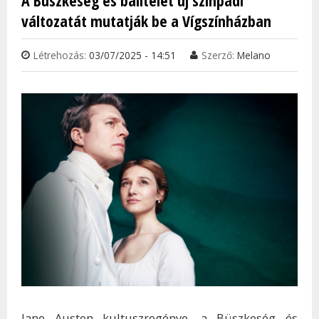
A Büszkeség és balítélet új színpadi
MÉLY
változatát mutatják be a Vígszínházban
TAR
KAP
Létrehozás:
03/07/2025 - 14:51
Szerző:
Melano
Jane Austen kultuszregénye, a Büszkeség és