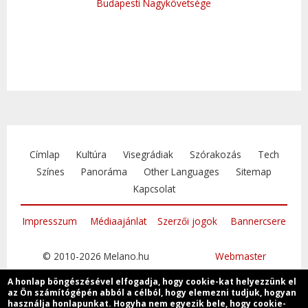
Budapesti Nagykövetsége
Címlap
Kultúra
Visegrádiak
Szórakozás
Tech
Színes
Panoráma
Other Languages
Sitemap
Kapcsolat
Impresszum
Médiaajánlat
Szerzői jogok
Bannercsere
© 2010-2026 Melano.hu
Webmaster
A honlap böngészésével elfogadja, hogy cookie-kat helyezzünk el
az Ön számítógépén abból a célból, hogy elemezni tudjuk, hogyan
használja honlapunkat. Hogyha nem egyezik bele, hogy cookie-