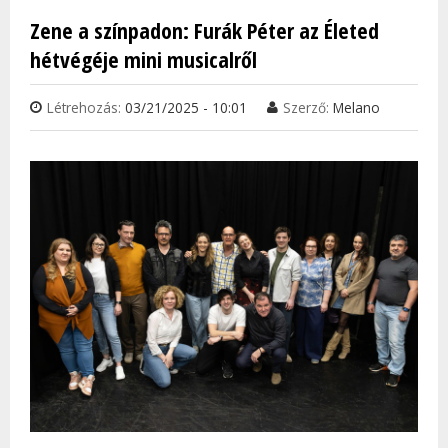
SZÜL
Zene a színpadon: Furák Péter az Életed
TAR
hétvégéje mini musicalről
KAP
Létrehozás:
03/21/2025 - 10:01
Szerző:
Melano