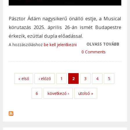
Pásztor Ádám nagysikerű önálló estje, a Musical
körutazás 2025. április 26-án ismét Budapestre
érkezik, ezúttal dupla előadással.
OLVASS TOVÁBB
PÁSZ
A hozzászóláshoz
be kell jelentkezni
MUSI
0 Comments
KÖRU
VISS
BUDA
« első
‹ előző
1
2
3
4
5
DUPL
ELŐA
6
következő ›
utolsó »
THÁL
SZÍN
TAR
KAP