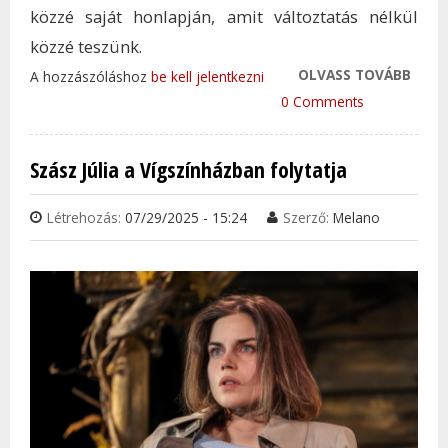
közzé saját honlapján, amit változtatás nélkül
közzé teszünk.
OLVASS TOVÁBB
BETE
A hozzászóláshoz
be kell jelentkezni
ELMA
0 Comments
CENT
SZÍN
Szász Júlia a Vígszínházban folytatja
NYÁR
SZÍN
Létrehozás:
07/29/2025 - 15:24
Szerző:
Melano
TAR
KAP