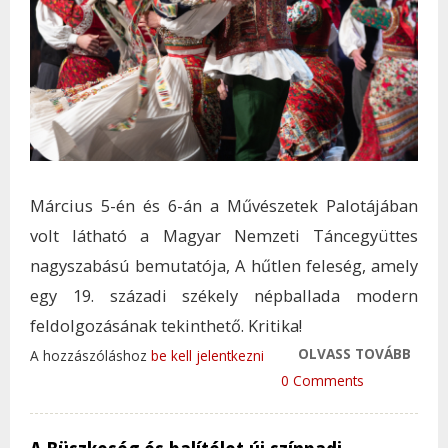
Március 5-én és 6-án a Művészetek Palotájában
volt látható a Magyar Nemzeti Táncegyüttes
nagyszabású bemutatója, A hűtlen feleség, amely
egy 19. századi székely népballada modern
feldolgozásának tekinthető. Kritika!
OLVASS TOVÁBB
A TÁ
A hozzászóláshoz
be kell jelentkezni
FELT
0 Comments
LÉLE
REJT