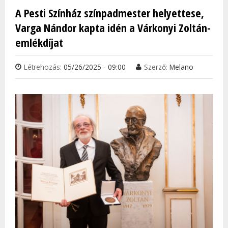
SZÍN
A Pesti Színház színpadmester helyettese,
TAR
Varga Nándor kapta idén a Várkonyi Zoltán-
KAP
emlékdíjat
Létrehozás:
05/26/2025 - 09:00
Szerző:
Melano