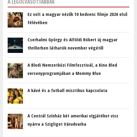
A LEGOLVASOTTABBAK
Ez volt a magyar nézők 10 kedvenc filmje 2026 első
félévében
Cserhalmi György és Alföldi Róbert új magyar
thrillerben láthatók november végétől
A Bledi Nemzetközi Filmfesztivál, a Kino Bled
versenyprogramjában a Mommy Blue
A kávé és a futball misztikus kapcsolata
A Centrál Színház két amerikai vígjátékot visz
nyárra a Szigliget Várudvarba