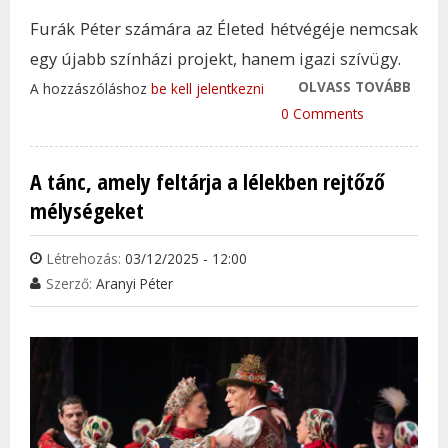
Furák Péter számára az Életed hétvégéje nemcsak
egy újabb színházi projekt, hanem igazi szívügy.
OLVASS TOVÁBB
ZENE
A hozzászóláshoz
be kell jelentkezni
SZÍN
0 Comments
FURÁ
ÉLET
A tánc, amely feltárja a lélekben rejtőző
HÉTV
mélységeket
MUSI
TAR
Létrehozás:
03/12/2025 - 12:00
KAP
Szerző:
Aranyi Péter