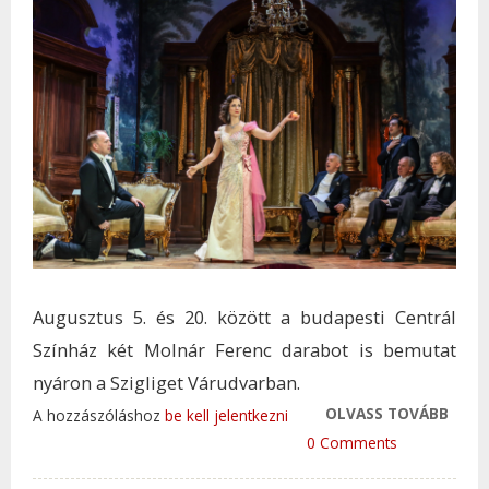
Augusztus 5. és 20. között a budapesti Centrál
Színház két Molnár Ferenc darabot is bemutat
nyáron a Szigliget Várudvarban.
OLVASS TOVÁBB
PREM
A hozzászóláshoz
be kell jelentkezni
NÉZH
0 Comments
EGY 