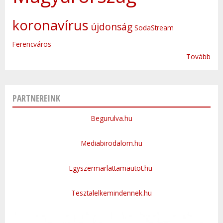
koronavírus
újdonság
SodaStream
Ferencváros
Tovább
PARTNEREINK
Begurulva.hu
Mediabirodalom.hu
Egyszermarlattamautot.hu
Tesztalelkemindennek.hu