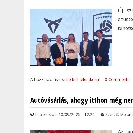
Új sz
ezüst
tehets
A hozzászóláshoz
be kell jelentkezni
0 Comments
Autóvásárlás, ahogy itthon még ne
Létrehozás:
10/09/2025 - 12:26
Szerző:
Melan
Az au