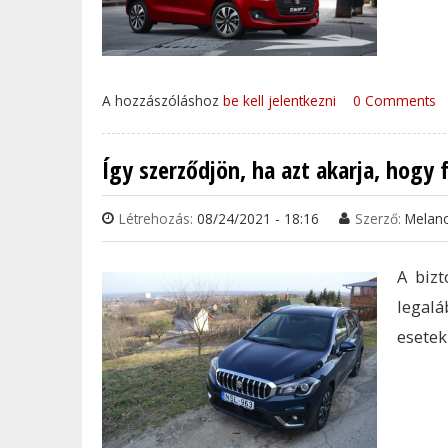
A hozzászóláshoz
be kell jelentkezni
0 Comments
Így szerződjön, ha azt akarja, hogy f
Létrehozás:
08/24/2021 - 18:16
Szerző:
Melan
A bizt
legalá
esetek