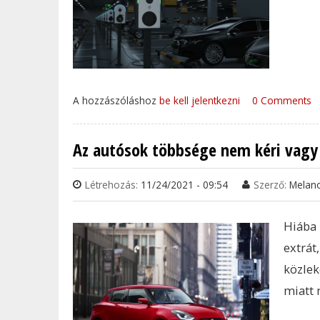
A hozzászóláshoz
be kell jelentkezni
0 Comments
Az autósok többsége nem kéri vagy 
Létrehozás:
11/24/2021 - 09:54
Szerző:
Melan
Hiába 
extrá
közlek
miatt 