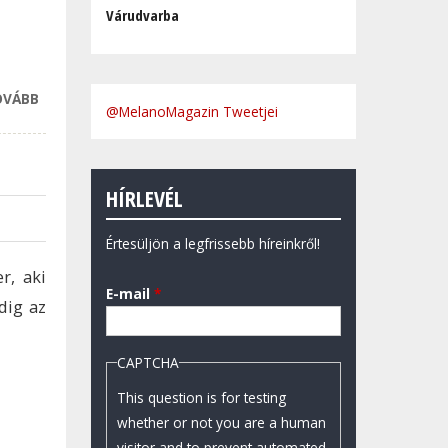
Várudvarba
OVÁBB
AZ AUTÓSOK
@MelanoMagazin Tweetjei
TÖBBSÉGE NEM
KÉRI VAGY NEM
HASZNÁLJA A
HÍRLEVÉL
BIZTONSÁGI
EXTRÁKAT
Értesüljön a legfrissebb híreinkről!
TARTALOMMAL
KAPCSOLATOSAN
r, aki
E-mail
*
dig az
CAPTCHA
This question is for testing
whether or not you are a human
visitor and to prevent automated