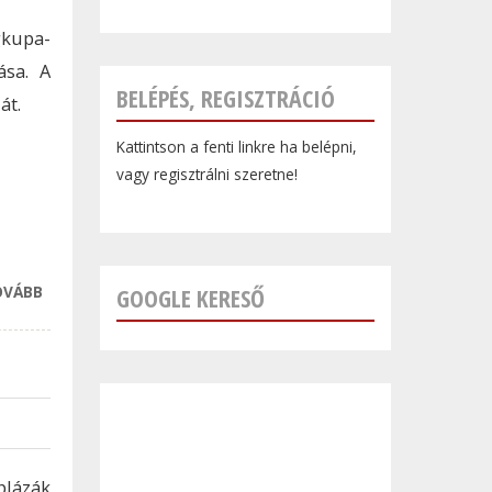
gkupa-
ása. A
BELÉPÉS, REGISZTRÁCIÓ
át.
Kattintson a fenti linkre ha belépni,
vagy regisztrálni szeretne!
OVÁBB
SPORTOSRA
GOOGLE KERESŐ
VESZIK A
FIGURÁT A
MAGYAR NŐI
VIZILABDA
VÁLOGATOTT
TAGJAI
TARTALOMMAL
plázák