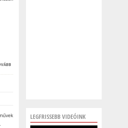
KAPCSOLATOSAN
OVÁBB
AUTÓVÁSÁRLÁS,
AHOGY ITTHON
MÉG NEM
LÁTTUK
TARTALOMMAL
KAPCSOLATOSAN
rművek
LEGFRISSEBB VIDEÓINK
.