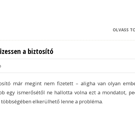
OLVASS T
izessen a biztosító
o
osító már megint nem fizetett – aligha van olyan embe
bb egy ismerősétől ne hallotta volna ezt a mondatot, pe
 többségében elkerülhető lenne a probléma.