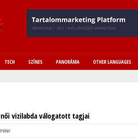
Ugrás
a
tartalomra
TECH
SZÍNES
PANORÁMA
OTHER LANGUAGES
női vizilabda válogatott tagjai
 Péter