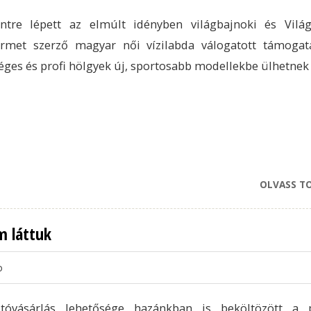
intre lépett az elmúlt idényben világbajnoki és Vilá
érmet szerző magyar női vízilabda válogatott támogat
éges és profi hölgyek új, sportosabb modellekbe ülhetnek 
OLVASS T
m láttuk
o
tóvásárlás lehetősége hazánkban is beköltözött a 