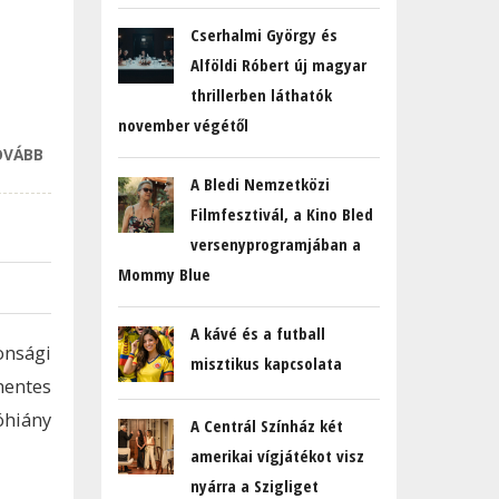
Cserhalmi György és
Alföldi Róbert új magyar
thrillerben láthatók
november végétől
OVÁBB
KUTATÁS: AZ
IRODAI ÉS AZ
A Bledi Nemzetközi
OTTHONI
Filmfesztivál, a Kino Bled
TÖLTÉS
versenyprogramjában a
MEGOLDÁSA
Mommy Blue
NYITHATJA MEG
AZ UTAT AZ
A kávé és a futball
ELEKTROMOS
onsági
misztikus kapcsolata
AUTÓZÁS
entes
TERJEDÉSE ELŐTT
óhiány
A Centrál Színház két
TARTALOMMAL
amerikai vígjátékot visz
KAPCSOLATOSAN
nyárra a Szigliget