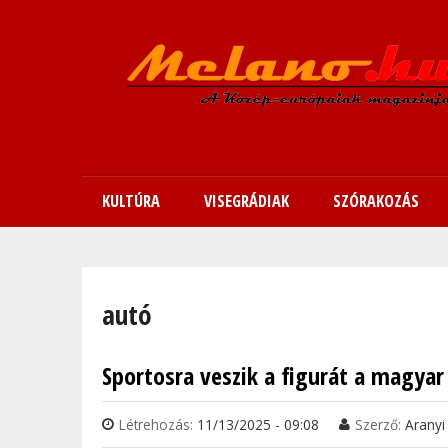
KULTÚRA
VISEGRÁDIAK
SZÓRAKOZÁS
Jelenlegi hely
autó
Sportosra veszik a figurát a magyar 
Oldalak
Létrehozás:
11/13/2025 - 09:08
Szerző:
Aranyi