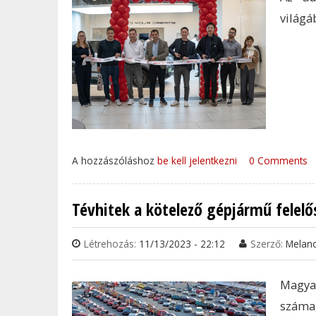
világá
A hozzászóláshoz
be kell jelentkezni
0 Comments
Tévhitek a kötelező gépjármű felelő
Létrehozás:
11/13/2023 - 22:12
Szerző:
Melan
Magya
száma,