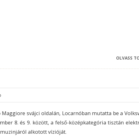
OLVASS T
o
 Maggiore svájci oldalán, Locarnóban mutatta be a Volk
mber 8. és 9. között, a felső-középkategória tisztán elek
imuzinjáról alkotott vízióját.