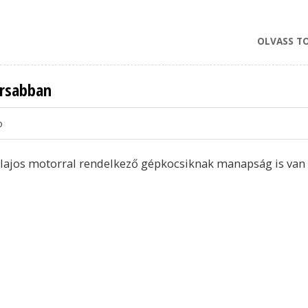
OLVASS T
orsabban
o
lajos motorral rendelkező gépkocsiknak manapság is van 