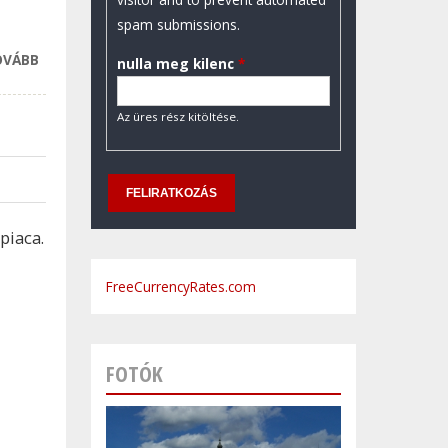
spam submissions.
OVÁBB
ÍGY SZERZŐDJÖN,
nulla meg kilenc
*
HA AZT AKARJA,
HOGY FIZESSEN A
Az üres rész kitöltése.
BIZTOSÍTÓ
TARTALOMMAL
KAPCSOLATOSAN
piaca.
FreeCurrencyRates.com
FOTÓK