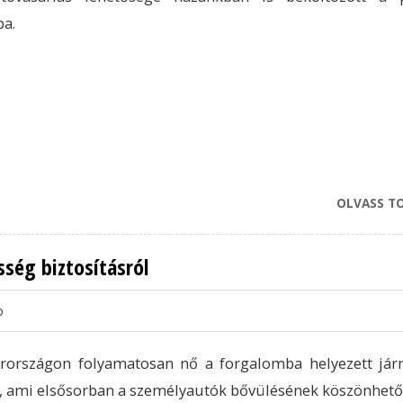
ba.
OLVASS T
sség biztosításról
o
rországon folyamatosan nő a forgalomba helyezett já
 ami elsősorban a személyautók bővülésének köszönhető