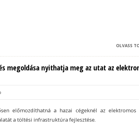
OLVASS T
ltés megoldása nyithatja meg az utat az elektr
o
tősen előmozdíthatná a hazai cégeknél az elektromos
latát a töltési infrastruktúra fejlesztése.