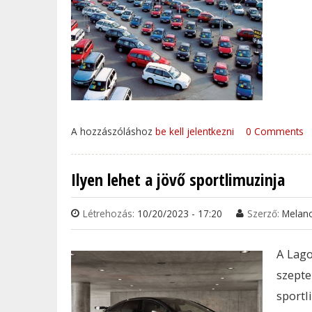
A hozzászóláshoz
be kell jelentkezni
0 Comments
Ilyen lehet a jövő sportlimuzinja
Létrehozás:
10/20/2023 - 17:20
Szerző:
Melan
A Lago
szepte
sportl