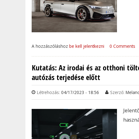
A hozzászóláshoz
be kell jelentkezni
0 Comments
Kutatás: Az irodai és az otthoni tö
autózás terjedése előtt
Létrehozás:
04/17/2023 - 18:56
Szerző:
Melan
Jelen
haszná