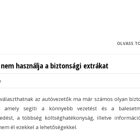
OLVASS T
nem használja a biztonsági extrákat
o
választhatnak az autóvezetők ma már számos olyan bizt
t, amely segíti a könnyebb vezetést és a balesetm
edést, a többség költséghatékonyság, illetve informáci
nem él ezekkel a lehetőségekkel.