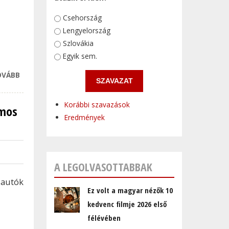
Választások
Csehország
Lengyelország
Szlovákia
Egyik sem.
OVÁBB
ILYEN LEHET A
JÖVŐ
SPORTLIMUZINJA
Korábbi szavazások
omos
TARTALOMMAL
Eredmények
KAPCSOLATOSAN
A LEGOLVASOTTABBAK
 autók
Ez volt a magyar nézők 10
kedvenc filmje 2026 első
félévében